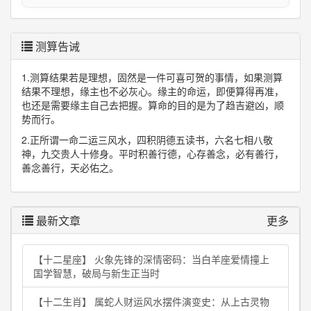
测算告诫
1.测算结果若是理想，固然是一件可喜可贺的事情，如果测算
结果不理想，缘主也不必灰心。缘主的命运，即便算得再准，
也还是需要缘主自己去把握。算命的目的是为了趋吉避凶，顺
势而行。
2.正所谓一命二运三风水，四积阴德五读书，六名七相八敬
神，九交贵人十修身。平时积善行德，心存善念，必有善行，
善念善行，天必佑之。
最新文章
更多
【十二星座】 火象先锋的深情密码：当白羊座爱情撞上
国学智慧，破局与新生正当时
【十二生肖】 属蛇人财运风水摆件演变史：从上古灵物