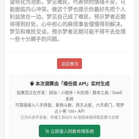
望将化为泡影。梦见难民，代表你的情绪不安，可
能面临内心冲突。做这个梦也提示你最好先把个人
利益放在一边。梦见自己成了难民，预示梦者近期
将得到好处，心中担心的麻烦事会慢慢得到解决。
梦见和难民交谈，预示梦者近期可能不得不去处理
一些十分棘手的问题。
返回重测
🧠 本次测算由「缘份居 API」实时生成
如果您正在开发：网站 / 小程序 / AI应用 / 算命工具 / SaaS
系统
可直接接入八字排盘、紫微斗数、西方占星、六爻奇门、塔罗
占卜等 100+ API
已为众多开发者、命理工具站与 AI 智能体提供稳定算力支撑
🚀 立即接入同款命理系统