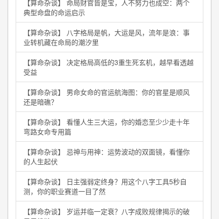
【算命杂谈】 命局财官皆是宝，人不努力也成空：两个
典型命盘的命运启示
【算命杂谈】 八字格局是帆，大运是风，流年是浪：事
业转机藏在命局的潮汐里
【算命杂谈】 决定格局高低的3重生死玄机，越早看透越
受益
【算命杂谈】 男命女命的官运航海图：你的官星是顺风
还是暗礁？
【算命杂谈】 看懂人生三大运，你的婚恋至少少走十年
弯路女命专用篇
【算命杂谈】 忌神与用神：运势波动的双面镜，看懂你
的人生起伏
【算命杂谈】 日主强弱定终身？用这个八字工具5秒自
测，你的职业赛道一目了然
【算命杂谈】 岁运并临一定衰？八字成败规律揭示的破