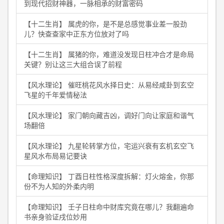
到现代招财神器，一脉相承的财富密码
【十二生肖】 属虎的你，是不是总感觉事业差一股劲
儿？快查查家中正东方位放对了吗
【十二生肖】 属猪的你，难道没发现日柱冲合才是命局
关键？别让这三大组合误了前程
【风水理论】 催旺桃花风水择日史：从易经咸卦到玄空
飞星的千年爱情秘法
【风水理论】 家门朝向藏吉凶，调好门向让家庭和谐气
场翻倍
【风水理论】 九星轮转掌方位，宅运兴衰有玄机玄空飞
星风水布局易记要诀
【命理知识】 丁酉日柱性格深度拆解：灯火熔金，你那
份不为人知的外柔内明
【命理知识】 壬子日柱命中财库究竟在哪儿？我翻遍命
书亲身验证戌位妙用