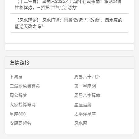
【十二生肖】 属兔人2025乙巳流年行动指南：激活温润
性格优势，三招把“泄气”变“动力”
【风水理论】 风水门道：辨析“改运”与“改命”，风水真的
能逆天改命吗？
友情链接
卜易居
周易六十四卦
三藏网免费算命
第一星座网
周公解梦
周易八字算命
大家找算命网
星座运势
星座360
太平洋星座
安康网起名
风水网