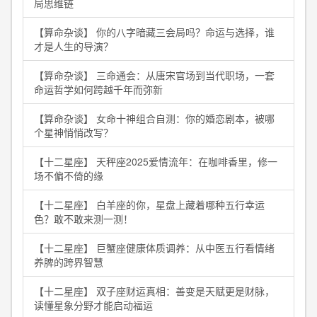
局思维链
【算命杂谈】 你的八字暗藏三会局吗？命运与选择，谁
才是人生的导演？
【算命杂谈】 三命通会：从唐宋官场到当代职场，一套
命运哲学如何跨越千年而弥新
【算命杂谈】 女命十神组合自测：你的婚恋剧本，被哪
个星神悄悄改写？
【十二星座】 天秤座2025爱情流年：在咖啡香里，修一
场不偏不倚的缘
【十二星座】 白羊座的你，星盘上藏着哪种五行幸运
色？敢不敢来测一测！
【十二星座】 巨蟹座健康体质调养：从中医五行看情绪
养脾的跨界智慧
【十二星座】 双子座财运真相：善变是天赋更是财脉，
读懂星象分野才能启动福运