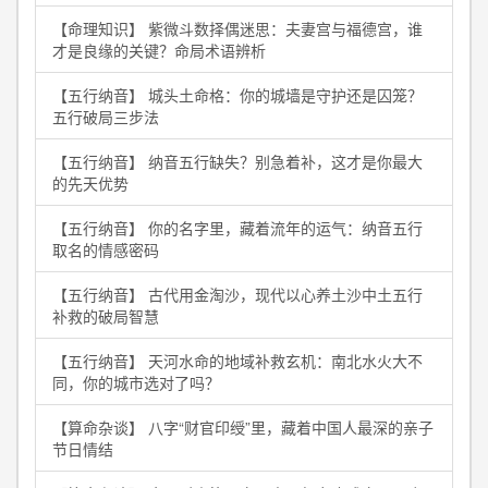
【命理知识】 紫微斗数择偶迷思：夫妻宫与福德宫，谁
才是良缘的关键？命局术语辨析
【五行纳音】 城头土命格：你的城墙是守护还是囚笼？
五行破局三步法
【五行纳音】 纳音五行缺失？别急着补，这才是你最大
的先天优势
【五行纳音】 你的名字里，藏着流年的运气：纳音五行
取名的情感密码
【五行纳音】 古代用金淘沙，现代以心养土沙中土五行
补救的破局智慧
【五行纳音】 天河水命的地域补救玄机：南北水火大不
同，你的城市选对了吗？
【算命杂谈】 八字“财官印绶”里，藏着中国人最深的亲子
节日情结