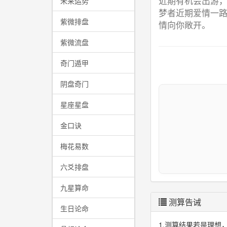
近期有机会出游，
未来运势
梦者近期爱情一
紫微排盘
情向你敞开。
紫微流盘
奇门遁甲
阴盘奇门
星座星盘
金口诀
梅花易数
六爻排盘
九星算命
测算告诫
生日论命
1.测算结果若是理