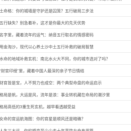
头土命格：你的城墙是守护还是囚笼？五行破局三步法
音五行缺失？别急着补，这才是你最大的先天优势
的名字里，藏着流年的运气：纳音五行取名的情感密码
代用金淘沙，现代以心养土沙中土五行补救的破局智慧
河水命的地域补救玄机：南北水火大不同，你的城市选对了吗？
“财官印绶”里，藏着中国人最深的亲子节日情结
局财官皆是宝，人不努力也成空：两个典型命盘的命运启示
字格局是帆，大运是风，流年是浪：事业转机藏在命局的潮汐里
定格局高低的3重生死玄机，越早看透越受益
命女命的官运航海图：你的官星是顺风还是暗礁？
懂人生三大运，你的婚恋至少少走十年弯路女命专用篇