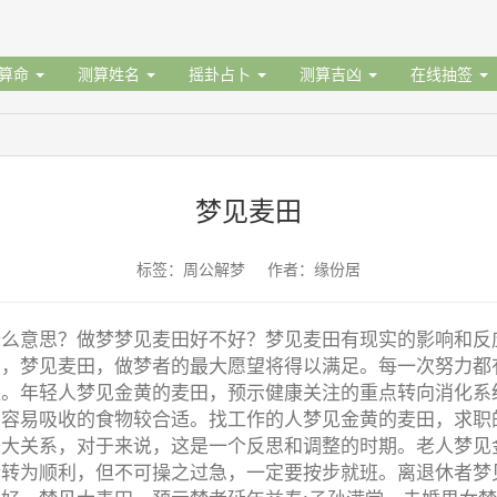
据算命
测算姓名
摇卦占卜
测算吉凶
在线抽签
梦见麦田
标签：周公解梦 作者：缘份居
什么意思？做梦梦见麦田好不好？梦见麦田有现实的影响和反
田，梦见麦田，做梦者的最大愿望将得以满足。每一次努力都
失。年轻人梦见金黄的麦田，预示健康关注的重点转向消化系
向容易吸收的食物较合适。找工作的人梦见金黄的麦田，求职
较大关系，对于来说，这是一个反思和调整的时期。老人梦见
渐转为顺利，但不可操之过急，一定要按步就班。离退休者梦