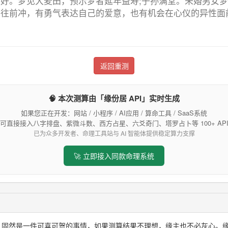
好。梦见大麦田，预示梦者延年益寿;子孙满堂。未婚男女
路往前冲，有勇气表达自己的爱意，也有机会在心仪的异性面
返回重测
🧠 本次测算由「缘份居 API」实时生成
如果您正在开发：网站 / 小程序 / AI应用 / 算命工具 / SaaS系统
可直接接入八字排盘、紫微斗数、西方占星、六爻奇门、塔罗占卜等 100+ AP
已为众多开发者、命理工具站与 AI 智能体提供稳定算力支撑
🚀 立即接入同款命理系统
想，固然是一件可喜可贺的事情，如果测算结果不理想，缘主也不必灰心。