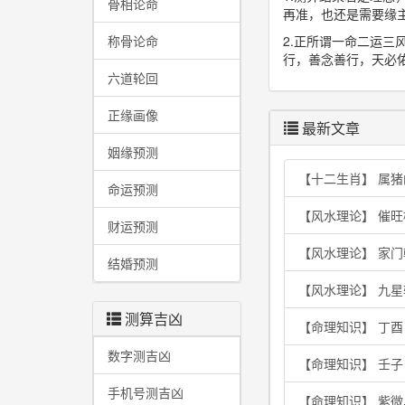
骨相论命
再准，也还是需要缘
称骨论命
2.正所谓一命二运
行，善念善行，天必
六道轮回
正缘画像
最新文章
姻缘预测
【十二生肖】 属
命运预测
【风水理论】 催
财运预测
【风水理论】 家
结婚预测
【风水理论】 九
测算吉凶
【命理知识】 丁
数字测吉凶
【命理知识】 壬
手机号测吉凶
【命理知识】 紫