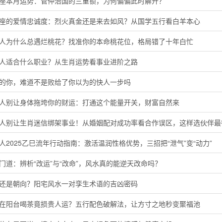
羯座本月运势：管仲治国的三重锁，为何偏偏此时解开？
羊座的爱情忠诚度：烈火真金还是来去如风？从国学五行看白羊本心
猴人为什么总遇烂桃花？找准你的本命桃花位，格局错了十年白忙
鸡人适合什么职业？从生肖运势看事业进阶之路
马的你，难道不是败给了你以为的快人一步吗
猴人别让身体拖垮你的财运：打通这个能量开关，财富自然来
鸡人别让生肖迷信绑架事业！从婚姻配对成功率看合作误区，这样选伙伴最
人2025乙巳流年行动指南：激活温润性格优势，三招把“泄气”变“动力”
门道：辨析“改运”与“改命”，风水真的能逆天改命吗？
向还是朝向？阳宅风水一对孪生术语的吉凶密码
晨在阳台喝茶竟损贵人运？五行配色破解法，让方寸之地秒变聚福池