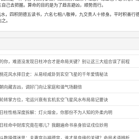
主自己去把握。算命的目的是为了趋吉避凶，顺势而行。
三风水，四积阴德五读书，六名七相八敬神，九交贵人十修身。平时积善行
佑之。
猪的你，难道没发现日柱冲合才是命局关键？别让这三大组合误了前程
旺桃花风水择日史：从易经咸卦到玄空飞星的千年爱情秘法
门朝向藏吉凶，调好门向让家庭和谐气场翻倍
星轮转掌方位，宅运兴衰有玄机玄空飞星风水布局易记要诀
酉日柱性格深度拆解：灯火熔金，你那份不为人知的外柔内明
子日柱命中财库究竟在哪儿？我翻遍命书亲身验证戌位妙用
微斗数择偶迷思：夫妻宫与福德宫，谁才是良缘的关键？命局术语辨析