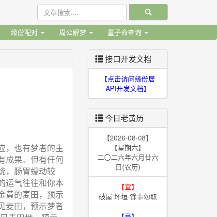
缘份配对
周公解梦
童子命查询
接口开发文档
【点击访问缘份居
API开发文档】
今日老黄历
【2026-08-08】
应，也有梦者的主
【星期六】
二〇二六年六月廿六
有成果。但有任何
日(农历)
统，肠胃蠕动较
的运气往往和你本
【宜】
金黄的麦田，预示
破屋 坏垣 馀事勿取
见麦田，预示梦者
【忌】