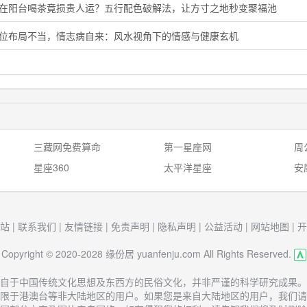
晨在阳台喝茶竟损贵人运？五行配色破解法，让方寸之地秒变聚福池
花位布局不当，情志病自来：风水视角下的情感与健康玄机
三藏网免费算命
第一星座网
周
星座360
太平洋星座
安
站
|
联系我们
|
友情链接
|
免责声明
|
隐私声明
|
公益活动
|
网站地图
|
开
Copyright © 2020-2028 缘份居 yuanfenju.com All Rights Reserved.
自于中国传统文化思想及东西方的民俗文化，并非严谨的科学研究成果。
限于港澳台等非大陆地区的用户。如果您是来自大陆地区的用户，我们请