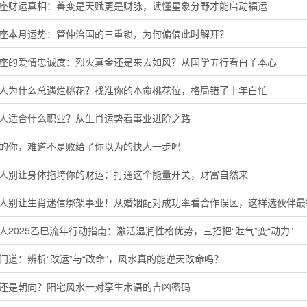
子座财运真相：善变是天赋更是财脉，读懂星象分野才能启动福运
羯座本月运势：管仲治国的三重锁，为何偏偏此时解开？
羊座的爱情忠诚度：烈火真金还是来去如风？从国学五行看白羊本心
猴人为什么总遇烂桃花？找准你的本命桃花位，格局错了十年白忙
鸡人适合什么职业？从生肖运势看事业进阶之路
马的你，难道不是败给了你以为的快人一步吗
猴人别让身体拖垮你的财运：打通这个能量开关，财富自然来
鸡人别让生肖迷信绑架事业！从婚姻配对成功率看合作误区，这样选伙伴最
人2025乙巳流年行动指南：激活温润性格优势，三招把“泄气”变“动力”
门道：辨析“改运”与“改命”，风水真的能逆天改命吗？
向还是朝向？阳宅风水一对孪生术语的吉凶密码