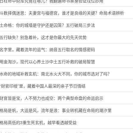
子日柱命中财库究竟在哪儿？我翻遍命书亲身验证戌位妙用
微斗数择偶迷思：夫妻宫与福德宫，谁才是良缘的关键？命局术语辨析
头土命格：你的城墙是守护还是囚笼？五行破局三步法
音五行缺失？别急着补，这才是你最大的先天优势
的名字里，藏着流年的运气：纳音五行取名的情感密码
代用金淘沙，现代以心养土沙中土五行补救的破局智慧
河水命的地域补救玄机：南北水火大不同，你的城市选对了吗？
“财官印绶”里，藏着中国人最深的亲子节日情结
局财官皆是宝，人不努力也成空：两个典型命盘的命运启示
字格局是帆，大运是风，流年是浪：事业转机藏在命局的潮汐里
定格局高低的3重生死玄机，越早看透越受益