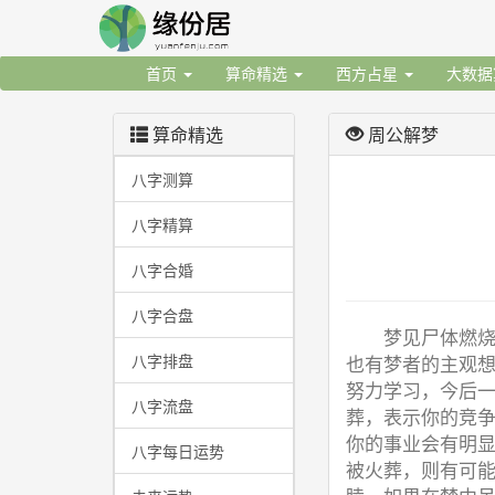
首页
算命精选
西方占星
大数
算命精选
周公解梦
八字测算
八字精算
八字合婚
八字合盘
梦见尸体燃
八字排盘
也有梦者的主观
努力学习，今后
八字流盘
葬，表示你的竞
你的事业会有明
八字每日运势
被火葬，则有可