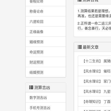
骨相论命
1.测算结果若是理
称骨论命
再准，也还是需要缘
六道轮回
2.正所谓一命二运
行，善念善行，天必
正缘画像
姻缘预测
最新文章
命运预测
【十二生肖】 属
财运预测
【风水理论】 催
结婚预测
【风水理论】 家
测算吉凶
【风水理论】 九
数字测吉凶
【命理知识】 丁
手机号测吉凶