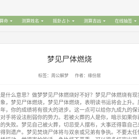
据算命
测算姓名
摇卦占卜
测算吉凶
在线抽签
梦见尸体燃烧
标签：周公解梦 作者：缘份居
烧是什么意思？做梦梦见尸体燃烧好不好？梦见尸体燃烧有现
想象，梦见尸体燃烧，梦见尸体燃烧，表明读书运将会上升。
一年，你的成绩将有很大的进步。这一点可以给你九成九的保
争对手将设法削弱你的势力。若被火葬的人是你，暗示如果你
显的失败。梦见自己被火葬，切忌受人摆布，大事还得靠自己
能得到遗产。梦见焚烧尸体将与双亲或兄弟有争执。不要太任