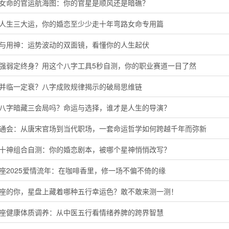
命女命的官运航海图：你的官星是顺风还是暗礁？
懂人生三大运，你的婚恋至少少走十年弯路女命专用篇
神与用神：运势波动的双面镜，看懂你的人生起伏
主强弱定终身？用这个八字工具5秒自测，你的职业赛道一目了然
运并临一定衰？八字成败规律揭示的破局思维链
的八字暗藏三会局吗？命运与选择，谁才是人生的导演？
命通会：从唐宋官场到当代职场，一套命运哲学如何跨越千年而弥新
命十神组合自测：你的婚恋剧本，被哪个星神悄悄改写？
座2025爱情流年：在咖啡香里，修一场不偏不倚的缘
羊座的你，星盘上藏着哪种五行幸运色？敢不敢来测一测！
蟹座健康体质调养：从中医五行看情绪养脾的跨界智慧