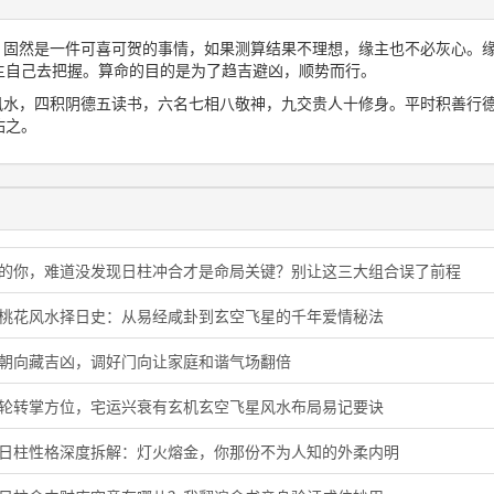
想，固然是一件可喜可贺的事情，如果测算结果不理想，缘主也不必灰心。
主自己去把握。算命的目的是为了趋吉避凶，顺势而行。
三风水，四积阴德五读书，六名七相八敬神，九交贵人十修身。平时积善行
佑之。
猪的你，难道没发现日柱冲合才是命局关键？别让这三大组合误了前程
旺桃花风水择日史：从易经咸卦到玄空飞星的千年爱情秘法
门朝向藏吉凶，调好门向让家庭和谐气场翻倍
星轮转掌方位，宅运兴衰有玄机玄空飞星风水布局易记要诀
酉日柱性格深度拆解：灯火熔金，你那份不为人知的外柔内明