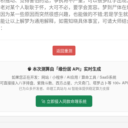
吊桥摇动、觉得害怕的话，争执将不严重，可以很多红字出现
里老对某个人耿耿于怀，大可不必，要学会宽容。梦到尸体在
因为某一些原因而突然很感兴趣，也能做的不错;若是学生
也能让以上解梦为通用解释，如需知晓具体事宜，可请大师结
梦：
返回重测
🧠 本次测算由「缘份居 API」实时生成
如果您正在开发：网站 / 小程序 / AI应用 / 算命工具 / SaaS系统
可直接接入八字排盘、紫微斗数、西方占星、六爻奇门、塔罗占卜等 100+ AP
已为众多开发者、命理工具站与 AI 智能体提供稳定算力支撑
🚀 立即接入同款命理系统