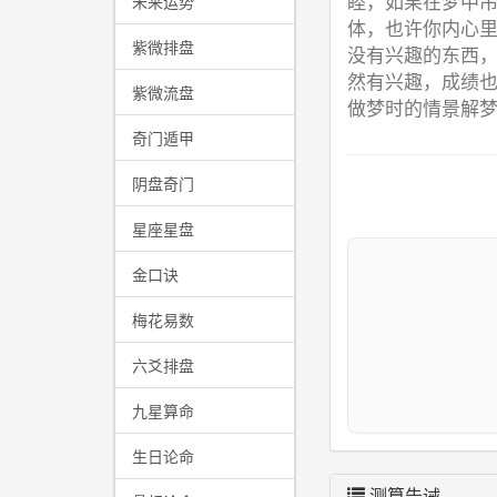
睦，如果在梦中
未来运势
体，也许你内心
紫微排盘
没有兴趣的东西，
然有兴趣，成绩
紫微流盘
做梦时的情景解
奇门遁甲
阴盘奇门
星座星盘
金口诀
梅花易数
六爻排盘
九星算命
生日论命
测算告诫