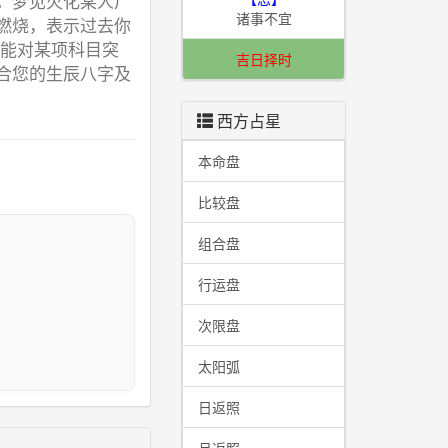
。梦见火化某人尸
诸事不宜
燃烧，表示过去你
就能对某项科目突
吉日择时
合您的生辰八字及
西方占星
本命盘
比较盘
组合盘
行运盘
I
次限盘
太阳弧
日返照