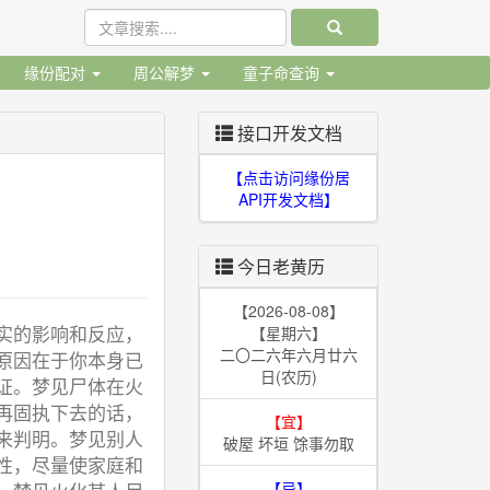
缘份配对
周公解梦
童子命查询
接口开发文档
【点击访问缘份居
API开发文档】
今日老黄历
【2026-08-08】
实的影响和反应，
【星期六】
二〇二六年六月廿六
原因在于你本身已
日(农历)
证。梦见尸体在火
再固执下去的话，
【宜】
来判明。梦见别人
破屋 坏垣 馀事勿取
性，尽量使家庭和
【忌】