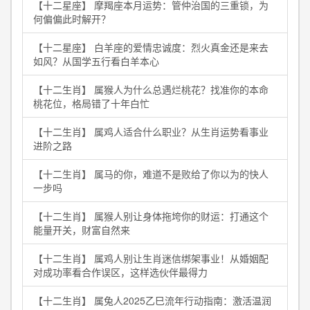
【十二星座】 摩羯座本月运势：管仲治国的三重锁，为
何偏偏此时解开？
【十二星座】 白羊座的爱情忠诚度：烈火真金还是来去
如风？从国学五行看白羊本心
【十二生肖】 属猴人为什么总遇烂桃花？找准你的本命
桃花位，格局错了十年白忙
【十二生肖】 属鸡人适合什么职业？从生肖运势看事业
进阶之路
【十二生肖】 属马的你，难道不是败给了你以为的快人
一步吗
【十二生肖】 属猴人别让身体拖垮你的财运：打通这个
能量开关，财富自然来
【十二生肖】 属鸡人别让生肖迷信绑架事业！从婚姻配
对成功率看合作误区，这样选伙伴最得力
【十二生肖】 属兔人2025乙巳流年行动指南：激活温润