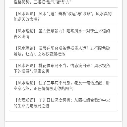
性格优势，三招把“泄气”变“动力”
【风水理论】 风水门道：辨析“改运”与“改命”，风水真的
能逆天改命吗？
【风水理论】 坐向还是朝向？阳宅风水一对孪生术语的
吉凶密码
【风水理论】 清晨在阳台喝茶竟损贵人运？五行配色破
解法，让方寸之地秒变聚福池
【风水理论】 桃花位布局不当，情志病自来：风水视角
下的情感与健康玄机
【风水理论】 住了三年病不离身，老友一句话点醒：卧
室穿心煞，正在悄悄吸走你的阳气
【命理知识】 丁卯日柱深度解析：从四柱组合看炉中火
的生命力与破局之道