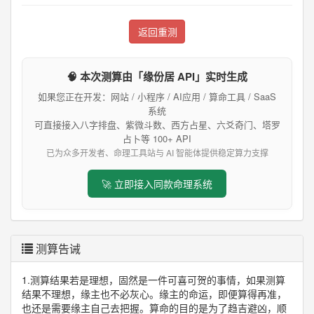
返回重测
🧠 本次测算由「缘份居 API」实时生成
如果您正在开发：网站 / 小程序 / AI应用 / 算命工具 / SaaS
系统
可直接接入八字排盘、紫微斗数、西方占星、六爻奇门、塔罗
占卜等 100+ API
已为众多开发者、命理工具站与 AI 智能体提供稳定算力支撑
🚀 立即接入同款命理系统
测算告诫
1.测算结果若是理想，固然是一件可喜可贺的事情，如果测算
结果不理想，缘主也不必灰心。缘主的命运，即便算得再准，
也还是需要缘主自己去把握。算命的目的是为了趋吉避凶，顺