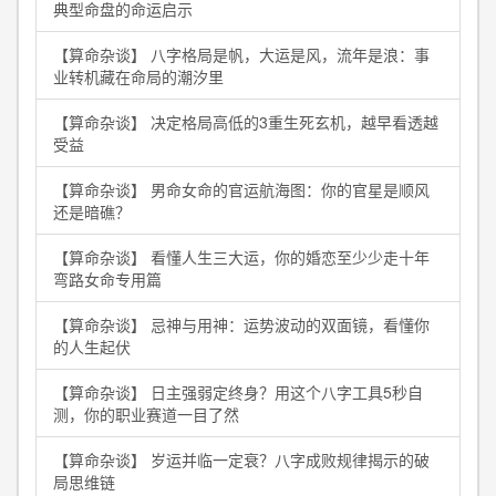
典型命盘的命运启示
【算命杂谈】 八字格局是帆，大运是风，流年是浪：事
业转机藏在命局的潮汐里
【算命杂谈】 决定格局高低的3重生死玄机，越早看透越
受益
【算命杂谈】 男命女命的官运航海图：你的官星是顺风
还是暗礁？
【算命杂谈】 看懂人生三大运，你的婚恋至少少走十年
弯路女命专用篇
【算命杂谈】 忌神与用神：运势波动的双面镜，看懂你
的人生起伏
【算命杂谈】 日主强弱定终身？用这个八字工具5秒自
测，你的职业赛道一目了然
【算命杂谈】 岁运并临一定衰？八字成败规律揭示的破
局思维链