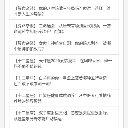
【算命杂谈】 你的八字暗藏三会局吗？命运与选择，谁
才是人生的导演？
【算命杂谈】 三命通会：从唐宋官场到当代职场，一套
命运哲学如何跨越千年而弥新
【算命杂谈】 女命十神组合自测：你的婚恋剧本，被哪
个星神悄悄改写？
【十二星座】 天秤座2025爱情流年：在咖啡香里，修一
场不偏不倚的缘
【十二星座】 白羊座的你，星盘上藏着哪种五行幸运
色？敢不敢来测一测！
【十二星座】 巨蟹座健康体质调养：从中医五行看情绪
养脾的跨界智慧
【十二星座】 双子座财运真相：善变是天赋更是财脉，
读懂星象分野才能启动福运