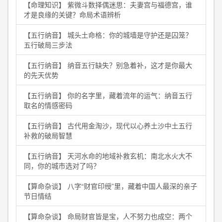
【命理知识】 紫微斗数择偶迷思：夫妻宫与福德宫，谁
才是良缘的关键？命局术语辨析
【五行纳音】 城头土命格：你的城墙是守护还是囚笼？
五行破局三步法
【五行纳音】 纳音五行缺失？别急着补，这才是你最大
的先天优势
【五行纳音】 你的名字里，藏着流年的运气：纳音五行
取名的情感密码
【五行纳音】 古代用金淘沙，现代以心养土沙中土五行
补救的破局智慧
【五行纳音】 天河水命的地域补救玄机：南北水火大不
同，你的城市选对了吗？
【算命杂谈】 八字“财官印绶”里，藏着中国人最深的亲子
节日情结
【算命杂谈】 命局财官皆是宝，人不努力也成空：两个