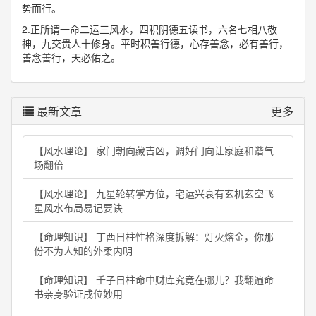
势而行。
2.正所谓一命二运三风水，四积阴德五读书，六名七相八敬
神，九交贵人十修身。平时积善行德，心存善念，必有善行，
善念善行，天必佑之。
最新文章
更多
【风水理论】 家门朝向藏吉凶，调好门向让家庭和谐气
场翻倍
【风水理论】 九星轮转掌方位，宅运兴衰有玄机玄空飞
星风水布局易记要诀
【命理知识】 丁酉日柱性格深度拆解：灯火熔金，你那
份不为人知的外柔内明
【命理知识】 壬子日柱命中财库究竟在哪儿？我翻遍命
书亲身验证戌位妙用