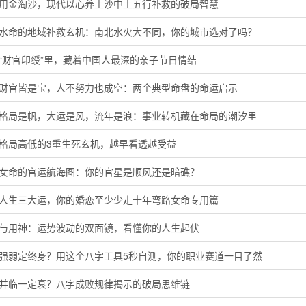
代用金淘沙，现代以心养土沙中土五行补救的破局智慧
河水命的地域补救玄机：南北水火大不同，你的城市选对了吗？
“财官印绶”里，藏着中国人最深的亲子节日情结
局财官皆是宝，人不努力也成空：两个典型命盘的命运启示
字格局是帆，大运是风，流年是浪：事业转机藏在命局的潮汐里
定格局高低的3重生死玄机，越早看透越受益
命女命的官运航海图：你的官星是顺风还是暗礁？
懂人生三大运，你的婚恋至少少走十年弯路女命专用篇
神与用神：运势波动的双面镜，看懂你的人生起伏
主强弱定终身？用这个八字工具5秒自测，你的职业赛道一目了然
运并临一定衰？八字成败规律揭示的破局思维链