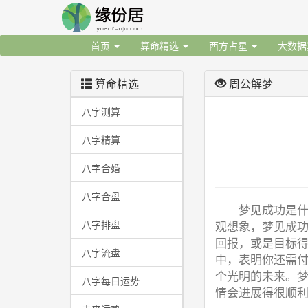
首页
算命精选
西方占星
大数
算命精选
周公解梦
八字测算
八字精算
八字合婚
八字合盘
梦见成功是
八字排盘
观想象，梦见成
回报，或是目标
八字流盘
中，表明你还需
个光明的未来。
八字每日运势
情会进展得很顺