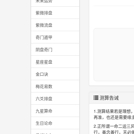
未来运势
紫微排盘
紫微流盘
奇门遁甲
阴盘奇门
星座星盘
金口诀
梅花易数
测算告诫
六爻排盘
九星算命
1.测算结果若是理
再准，也还是需要缘
生日论命
2.正所谓一命二运
行，善念善行，天必