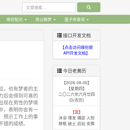
缘份配对
周公解梦
童子命查询
接口开发文档
【点击访问缘份居
API开发文档】
今日老黄历
【2026-08-06】
应，也有梦者的主
【星期四】
二〇二六年六月廿四
力后会得到可喜的
日(农历)
出现在男性的梦境
中，表明你会有一
【宜】
，预示工作上的事
沐浴 理发 捕捉 入殓
不错的成绩。
移柩 破土 启钻 安葬