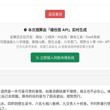
返回重测
🧠 本次测算由「缘份居 API」实时生成
如果您正在开发：网站 / 小程序 / AI应用 / 算命工具 / SaaS系统
可直接接入八字排盘、紫微斗数、西方占星、六爻奇门、塔罗占卜等 100+ AP
已为众多开发者、命理工具站与 AI 智能体提供稳定算力支撑
🚀 立即接入同款命理系统
想，固然是一件可喜可贺的事情，如果测算结果不理想，缘主也不必灰心。
主自己去把握。算命的目的是为了趋吉避凶，顺势而行。
三风水，四积阴德五读书，六名七相八敬神，九交贵人十修身。平时积善行
佑之。