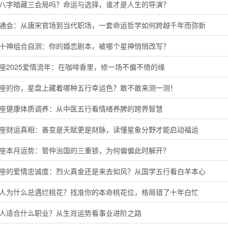
的八字暗藏三会局吗？命运与选择，谁才是人生的导演？
命通会：从唐宋官场到当代职场，一套命运哲学如何跨越千年而弥新
命十神组合自测：你的婚恋剧本，被哪个星神悄悄改写？
座2025爱情流年：在咖啡香里，修一场不偏不倚的缘
羊座的你，星盘上藏着哪种五行幸运色？敢不敢来测一测！
蟹座健康体质调养：从中医五行看情绪养脾的跨界智慧
子座财运真相：善变是天赋更是财脉，读懂星象分野才能启动福运
羯座本月运势：管仲治国的三重锁，为何偏偏此时解开？
羊座的爱情忠诚度：烈火真金还是来去如风？从国学五行看白羊本心
猴人为什么总遇烂桃花？找准你的本命桃花位，格局错了十年白忙
鸡人适合什么职业？从生肖运势看事业进阶之路