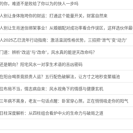
马的你，难道不是败给了你以为的快人一步吗
猴人别让身体拖垮你的财运：打通这个能量开关，财富自然来
鸡人别让生肖迷信绑架事业！从婚姻配对成功率看合作误区，这样选伙伴最
人2025乙巳流年行动指南：激活温润性格优势，三招把“泄气”变“动力”
门道：辨析“改运”与“改命”，风水真的能逆天改命吗？
向还是朝向？阳宅风水一对孪生术语的吉凶密码
晨在阳台喝茶竟损贵人运？五行配色破解法，让方寸之地秒变聚福池
花位布局不当，情志病自来：风水视角下的情感与健康玄机
了三年病不离身，老友一句话点醒：卧室穿心煞，正在悄悄吸走你的阳气
卯日柱深度解析：从四柱组合看炉中火的生命力与破局之道