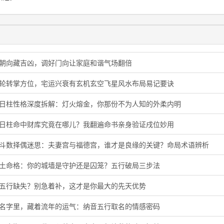
门朝向藏吉凶，调好门向让家庭和谐气场翻倍
星轮转掌方位，宅运兴衰有玄机玄空飞星风水布局易记要诀
酉日柱性格深度拆解：灯火熔金，你那份不为人知的外柔内明
子日柱命中财库究竟在哪儿？我翻遍命书亲身验证戌位妙用
微斗数择偶迷思：夫妻宫与福德宫，谁才是良缘的关键？命局术语辨析
头土命格：你的城墙是守护还是囚笼？五行破局三步法
音五行缺失？别急着补，这才是你最大的先天优势
的名字里，藏着流年的运气：纳音五行取名的情感密码