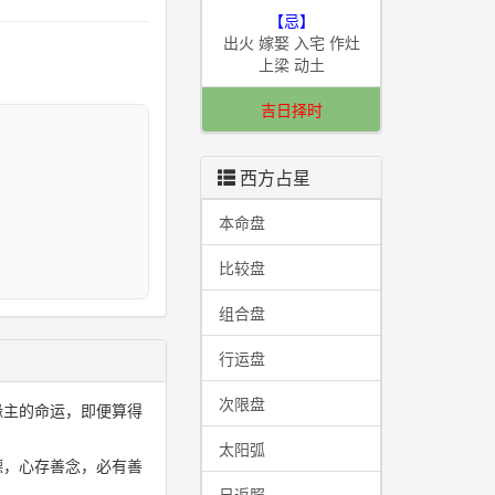
【忌】
出火 嫁娶 入宅 作灶
上梁 动土
吉日择时
西方占星
I
本命盘
比较盘
组合盘
行运盘
次限盘
缘主的命运，即便算得
太阳弧
德，心存善念，必有善
日返照