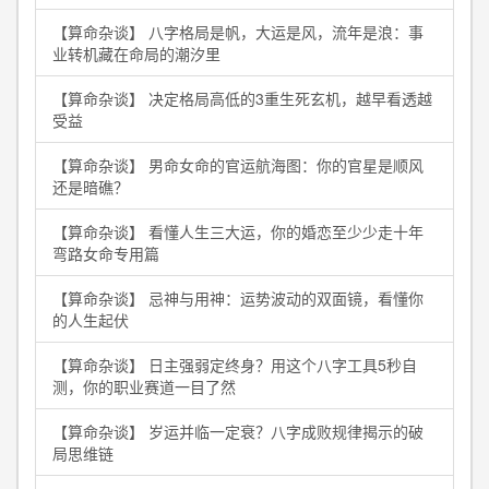
【算命杂谈】 八字格局是帆，大运是风，流年是浪：事
业转机藏在命局的潮汐里
【算命杂谈】 决定格局高低的3重生死玄机，越早看透越
受益
【算命杂谈】 男命女命的官运航海图：你的官星是顺风
还是暗礁？
【算命杂谈】 看懂人生三大运，你的婚恋至少少走十年
弯路女命专用篇
【算命杂谈】 忌神与用神：运势波动的双面镜，看懂你
的人生起伏
【算命杂谈】 日主强弱定终身？用这个八字工具5秒自
测，你的职业赛道一目了然
【算命杂谈】 岁运并临一定衰？八字成败规律揭示的破
局思维链