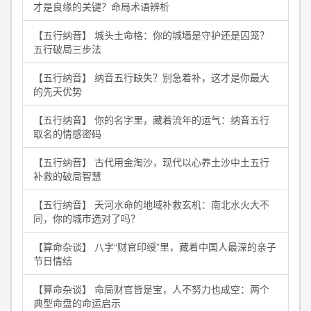
才是良缘的关键？命局术语辨析
【五行纳音】 城头土命格：你的城墙是守护还是囚笼？
五行破局三步法
【五行纳音】 纳音五行缺失？别急着补，这才是你最大
的先天优势
【五行纳音】 你的名字里，藏着流年的运气：纳音五行
取名的情感密码
【五行纳音】 古代用金淘沙，现代以心养土沙中土五行
补救的破局智慧
【五行纳音】 天河水命的地域补救玄机：南北水火大不
同，你的城市选对了吗？
【算命杂谈】 八字“财官印绶”里，藏着中国人最深的亲子
节日情结
【算命杂谈】 命局财官皆是宝，人不努力也成空：两个
典型命盘的命运启示