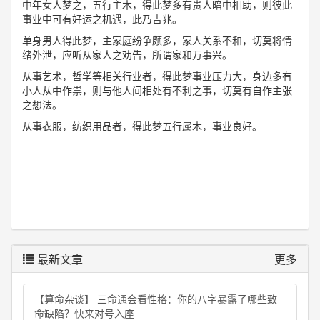
中年女人梦之，五行主木，得此梦多有贵人暗中相助，则彼此
事业中可有好运之机遇，此乃吉兆。
单身男人得此梦，主家庭纷争颇多，家人关系不和，切莫将情
绪外泄，应听从家人之劝告，所谓家和万事兴。
从事艺术，哲学等相关行业者，得此梦事业压力大，身边多有
小人从中作祟，则与他人间相处有不利之事，切莫有自作主张
之想法。
从事衣服，纺织用品者，得此梦五行属木，事业良好。
最新文章
更多
【算命杂谈】 三命通会看性格：你的八字暴露了哪些致
命缺陷？快来对号入座