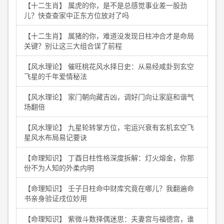
【十二生肖】 属虎的你，是不是总感觉事业差一股劲
儿？快查查家中正东方位放对了吗
【十二生肖】 属猪的你，难道没发现日柱冲合才是命局
关键？别让这三大组合误了前程
【风水理论】 催旺桃花风水择日史：从易经咸卦到玄空
飞星的千年爱情秘法
【风水理论】 家门朝向藏吉凶，调好门向让家庭和谐气
场翻倍
【风水理论】 九星轮转掌方位，宅运兴衰有玄机玄空飞
星风水布局易记要诀
【命理知识】 丁酉日柱性格深度拆解：灯火熔金，你那
份不为人知的外柔内明
【命理知识】 壬子日柱命中财库究竟在哪儿？我翻遍命
书亲身验证戌位妙用
【命理知识】 紫微斗数择偶迷思：夫妻宫与福德宫，谁