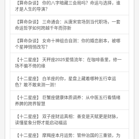
【算命杂谈】 你的八字暗藏三会局吗？命运与选择，谁
才是人生的导演？
【算命杂谈】 三命通会：从唐宋官场到当代职场，一套
命运哲学如何跨越千年而弥新
【算命杂谈】 女命十神组合自测：你的婚恋剧本，被哪
个星神悄悄改写？
【十二星座】 天秤座2025爱情流年：在咖啡香里，修一
场不偏不倚的缘
【十二星座】 白羊座的你，星盘上藏着哪种五行幸运
色？敢不敢来测一测！
【十二星座】 巨蟹座健康体质调养：从中医五行看情绪
养脾的跨界智慧
【十二星座】 双子座财运真相：善变是天赋更是财脉，
读懂星象分野才能启动福运
【十二星座】 摩羯座本月运势：管仲治国的三重锁，为