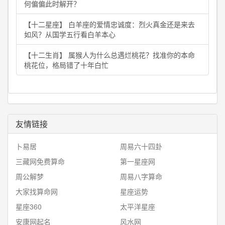
何偏偏此时解开？
【十二星座】 白羊座的爱情忠诚度：烈火真金还是来去
如风？从国学五行看白羊本心
【十二生肖】 属猴人为什么总遇烂桃花？找准你的本命
桃花位，格局错了十年白忙
友情链接
卜易居
周易六十四卦
三藏网免费算命
第一星座网
周公解梦
周易八字算命
大家找算命网
星座运势
星座360
太平洋星座
安康网起名
风水网