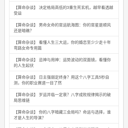
【算命杂谈】 决定格局高低的3重生死玄机，越早看透越
受益
【算命杂谈】 男命女命的官运航海图：你的官星是顺风
还是暗礁？
【算命杂谈】 看懂人生三大运，你的婚恋至少少走十年
弯路女命专用篇
【算命杂谈】 忌神与用神：运势波动的双面镜，看懂你
的人生起伏
【算命杂谈】 日主强弱定终身？用这个八字工具5秒自
测，你的职业赛道一目了然
【算命杂谈】 岁运并临一定衰？八字成败规律揭示的破
局思维链
【算命杂谈】 你的八字暗藏三会局吗？命运与选择，谁
才是人生的导演？