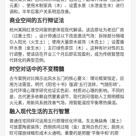
元素）、使用木制家具（木）、设置水景（水泄金生木）进行
调和，半年后客户关系明显改善。
商业空间的五行辩证法
杭州某网红茶空间案例更体现现代解读。该店原址为老旧厂房
（过重土性），设计师通过以下改造激活气场：拆除部分隔墙
引入阳光（火生土）；使用大量原木装饰（木克土）；设置循
环水景（金生水）；主打绿色茶饮（木）。这种有针对性的五
行调整，使该店在开业三个月后即实现盈利，成为传统智慧现
代转化的典型范例。
时空对话中的不变精髓
古今案例对比揭示出风水五门的核心要义：理论框架恒定，应
用方法需变。明代《阳宅十书》强调“五行流转，气随形转”，
当代环境心理学研究也证实色彩、材质对心理的影响。不同的
是，古代更多依赖自然要素调节，现代则可借助人工照明模拟
火元素，用新风系统改善气场，用智能温控平衡寒热燥湿。
融入现代生活的五行智慧
普通住宅同样可运用五行原理优化环境。东北角缺角（属土）
可放置陶瓷装饰；西侧房间过暗（金）宜用白色灯光；厨房火
旺可摆放绿植形成木火通明。重要的是把握“平衡中和”的原