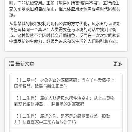
则，而非机械套用。正如《周易》所言“变易不易”，五行的生
克关系是永恒的自然法则，但具体应用永远需要与时代同频共
振。
从紫禁城的恢宏规制到现代公寓的方寸优化，风水五行理论始
终在阐释同一个真理：人类需要在与环境的对话中找到平衡
点。这种智慧不会因时代变迁而褪色，反而在一次次实践验证
中焕发新的生命力，继续为追求和谐生活的人们指引着方向。
最新文章
更多
【十二星座】 火象先锋的深情密码：当白羊座爱情撞上
国学智慧，破局与新生正当时
【十二生肖】 属蛇人财运风水摆件演变史：从上古灵物
到现代招财神器，一脉相承的财富密码
【十二生肖】 属虎的你，是不是总感觉事业差一股劲
儿？快查查家中正东方位放对了吗