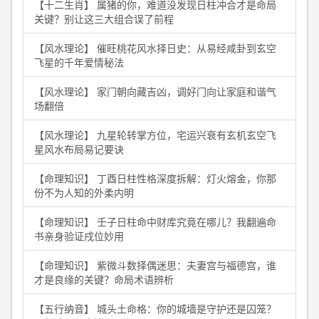
【十二生肖】 属猪的你，难道没发现日柱冲合才是命局
关键？别让这三大组合误了前程
【风水理论】 催旺桃花风水择日史：从易经咸卦到玄空
飞星的千年爱情秘法
【风水理论】 家门朝向藏吉凶，调好门向让家庭和谐气
场翻倍
【风水理论】 九星轮转掌方位，宅运兴衰有玄机玄空飞
星风水布局易记要诀
【命理知识】 丁酉日柱性格深度拆解：灯火熔金，你那
份不为人知的外柔内明
【命理知识】 壬子日柱命中财库究竟在哪儿？我翻遍命
书亲身验证戌位妙用
【命理知识】 紫微斗数择偶迷思：夫妻宫与福德宫，谁
才是良缘的关键？命局术语辨析
【五行纳音】 城头土命格：你的城墙是守护还是囚笼？