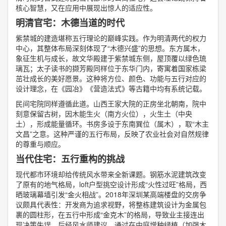
核心智慧，又在应用中展现出惊人的适应性。
明清官宅：木德当道的时代
紫禁城的建造堪称五行理论的巅峰实践。作为明清两代的权力
中心，其整体布局深刻体现了“木德兴盛”的思想。东方属木，
象征生机与成长，故文华殿建于紫禁城东侧，屋顶覆以绿色琉
璃瓦；太子读书的撷芳殿同样位于东华门内，寄寓着国家栋梁
茁壮成长的美好愿景。这种将方位、颜色、功能与五行对应的
设计理念，在《园冶》《营造法式》等古籍中均有系统记载。
民间宅院同样遵循此道。山西王家大院的正房坐北朝南，院中
刻意保留古树，因木能生火（南方火位），火生土（中央
土），形成能量循环。书房多设于东南巽位（属木），取“木主
文昌”之意。这种严谨的五行布局，反映了农业社会对自然规律
的尊重与顺应。
当代住宅：五行重构的挑战
现代都市环境却给传统风水带来全新课题。钢筋水泥建筑改变
了原有的地气格局，loft户型挑空设计形成“火性过旺”格局，西
晒玻璃幕墙引发“金火相战”。2018年深圳某高端楼盘的交房争
议颇具代表性：开发商为追求视野，将整栋建筑设计为金属包
裹的圆柱形，在五行中形成“金克木”的格局，导致业主接连出
现决策失误。后经风水师建议，通过在中庭增种绿植（加强木