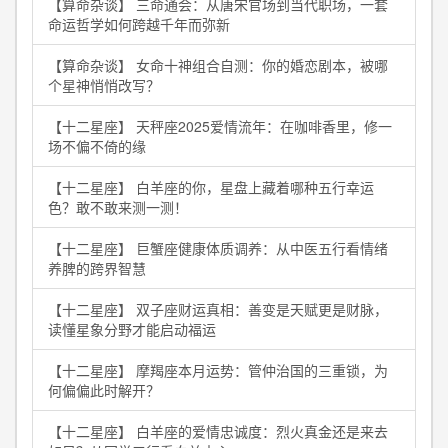
【算命杂谈】 三命通会：从唐宋官场到当代职场，一套
命运哲学如何跨越千年而弥新
【算命杂谈】 女命十神组合自测：你的婚恋剧本，被哪
个星神悄悄改写？
【十二星座】 天秤座2025爱情流年：在咖啡香里，修一
场不偏不倚的缘
【十二星座】 白羊座的你，星盘上藏着哪种五行幸运
色？敢不敢来测一测！
【十二星座】 巨蟹座健康体质调养：从中医五行看情绪
养脾的跨界智慧
【十二星座】 双子座财运真相：善变是天赋更是财脉，
读懂星象分野才能启动福运
【十二星座】 摩羯座本月运势：管仲治国的三重锁，为
何偏偏此时解开？
【十二星座】 白羊座的爱情忠诚度：烈火真金还是来去