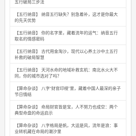
五行破局三步法
【五行纳音】 纳音五行缺失？别急着补，这才是你最大
的先天优势
【五行纳音】 你的名字里，藏着流年的运气：纳音五行
取名的情感密码
【五行纳音】 古代用金淘沙，现代以心养土沙中土五行
补救的破局智慧
【五行纳音】 天河水命的地域补救玄机：南北水火大不
同，你的城市选对了吗？
【算命杂谈】 八字“财官印绶”里，藏着中国人最深的亲子
节日情结
【算命杂谈】 命局财官皆是宝，人不努力也成空：两个
典型命盘的命运启示
【算命杂谈】 八字格局是帆，大运是风，流年是浪：事
业转机藏在命局的潮汐里