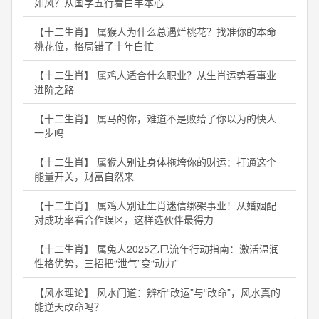
如风？从国学五行看白羊本心
【十二生肖】 属猴人为什么总遇烂桃花？找准你的本命
桃花位，格局错了十年白忙
【十二生肖】 属鸡人适合什么职业？从生肖运势看事业
进阶之路
【十二生肖】 属马的你，难道不是败给了你以为的快人
一步吗
【十二生肖】 属猴人别让身体拖垮你的财运：打通这个
能量开关，财富自然来
【十二生肖】 属鸡人别让生肖迷信绑架事业！从婚姻配
对成功率看合作误区，这样选伙伴最得力
【十二生肖】 属兔人2025乙巳流年行动指南：激活温润
性格优势，三招把“泄气”变“动力”
【风水理论】 风水门道：辨析“改运”与“改命”，风水真的
能逆天改命吗？