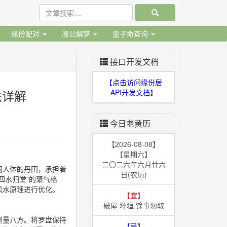
缘份配对
周公解梦
童子命查询
接口开发文档
【点击访问缘份居
法详解
API开发文档】
今日老黄历
【2026-08-08】
【星期六】
二〇二六年六月廿六
同人体的丹田，承担着
日(农历)
四水归堂”的聚气格
风水原理进行优化。
【宜】
破屋 坏垣 馀事勿取
测量八方。将罗盘保持
【忌】