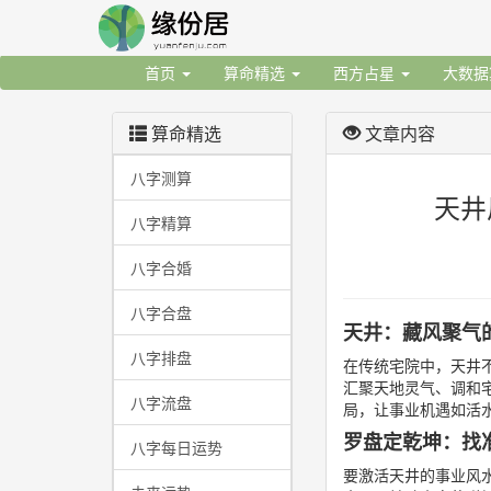
首页
算命精选
西方占星
大数
算命精选
文章内容
八字测算
天井
八字精算
八字合婚
八字合盘
天井：藏风聚气
八字排盘
在传统宅院中，天井
汇聚天地灵气、调和
八字流盘
局，让事业机遇如活
罗盘定乾坤：找
八字每日运势
要激活天井的事业风