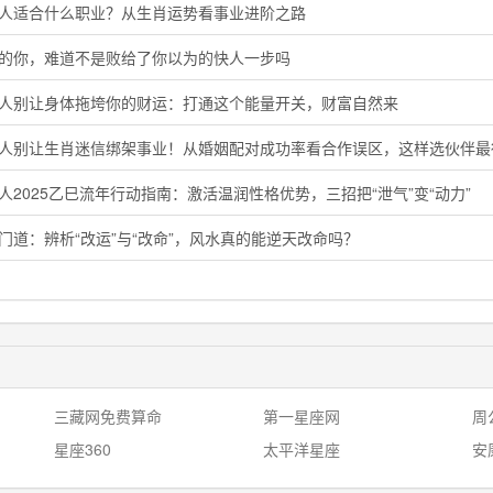
鸡人适合什么职业？从生肖运势看事业进阶之路
马的你，难道不是败给了你以为的快人一步吗
猴人别让身体拖垮你的财运：打通这个能量开关，财富自然来
鸡人别让生肖迷信绑架事业！从婚姻配对成功率看合作误区，这样选伙伴最
人2025乙巳流年行动指南：激活温润性格优势，三招把“泄气”变“动力”
门道：辨析“改运”与“改命”，风水真的能逆天改命吗？
三藏网免费算命
第一星座网
周
星座360
太平洋星座
安