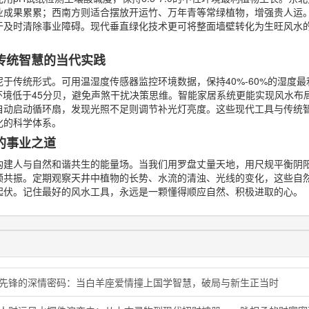
业成果累累；西南方则适合摆放开运竹、万年青等常绿植物，增强贵人运
于及时清除事业障碍。现代垂直绿化技术更可将整面墙壁转化为生旺风水的
传统智慧的当代实践
于传统形式。可用温湿度传感器监控环境数据，保持40%-60%的湿度
环境低于45分贝，避免声煞干扰决策思维。智能家居系统更能实现风水布
自动启动循环扇，发现光照不足则调节补光灯亮度。这些现代工具与传统
化的科学体系。
的事业之道
构建人与自然和谐共生的能量场。当我们用罗盘丈量天地，用尺规平衡阴
频共振。定期观察天井中植物的长势、水流的清浊、光线的变化，这些自
起伏。记住最好的风水工具，永远是一颗懂得顺应自然、积极进取的心。
象先锋的深情密码：当白羊座爱情撞上国学智慧，破局与新生正当时