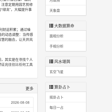
月返照
。注意定期用园艺剪修
“绿龙”，大幅提升事
天象盘
大数据算命
最利财运积累；通过噪
局的动态调整：当传感
面相分析
智慧的融合，让天井风
手相分析
阳，其实是在寻找个人
风水堪舆
然征兆往往比任何工具
玄空飞星
算卦占卜
更多
摇卦占卜
2026-08-08
每日一占