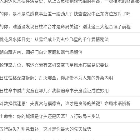
蛇人财运风水摆件演变史：从上古灵物到现代招财神器，一脉相承的财富密
虎的你，是不是总感觉事业差一股劲儿？快查查家中正东方位放对了吗
猪的你，难道没发现日柱冲合才是命局关键？别让这三大组合误了前程
旺桃花风水择日史：从易经咸卦到玄空飞星的千年爱情秘法
门朝向藏吉凶，调好门向让家庭和谐气场翻倍
星轮转掌方位，宅运兴衰有玄机玄空飞星风水布局易记要诀
酉日柱性格深度拆解：灯火熔金，你那份不为人知的外柔内明
子日柱命中财库究竟在哪儿？我翻遍命书亲身验证戌位妙用
微斗数择偶迷思：夫妻宫与福德宫，谁才是良缘的关键？命局术语辨析
头土命格：你的城墙是守护还是囚笼？五行破局三步法
音五行缺失？别急着补，这才是你最大的先天优势