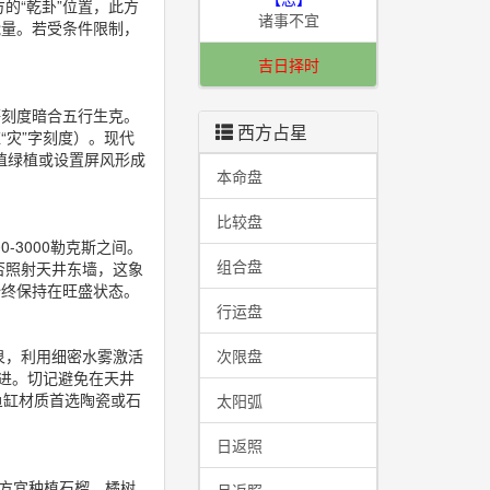
的“乾卦”位置，此方
诸事不宜
能量。若受条件限制，
吉日择时
等刻度暗合五行生克。
西方占星
应“灾”字刻度）。现代
种植绿植或设置屏风形成
本命盘
比较盘
-3000勒克斯之间。
组合盘
否照射天井东墙，这象
始终保持在旺盛状态。
行运盘
泉，利用细密水雾激活
次限盘
推进。切记避免在天井
鱼缸材质首选陶瓷或石
太阳弧
日返照
北方宜种植石榴、橘树