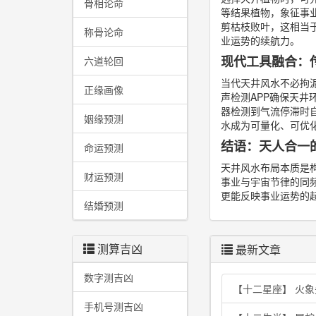
骨相论命
等结果植物，象征事
剪枯枝败叶，这相当
称骨论命
业运势的续航力。
现代工具融合：
六道轮回
当代天井风水不必拘泥
正缘画像
声检测APP确保天井
器检测到气流停滞时
姻缘预测
水成为可量化、可优
结语：天人合一
命运预测
天井风水布局本质是
财运预测
事业与宇宙节律的同
更能反映事业运势的
结婚预测
测算吉凶
最新文章
数字测吉凶
【十二星座】 火
手机号测吉凶