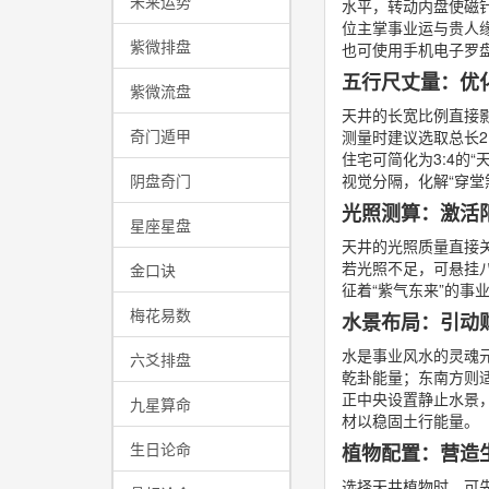
未来运势
水平，转动内盘使磁
位主掌事业运与贵人
紫微排盘
也可使用手机电子罗
五行尺丈量：优
紫微流盘
天井的长宽比例直接
奇门遁甲
测量时建议选取总长2.
住宅可简化为3:4的
阴盘奇门
视觉分隔，化解“穿堂
光照测算：激活
星座星盘
天井的光照质量直接关
若光照不足，可悬挂
金口诀
征着“紫气东来”的
梅花易数
水景布局：引动
水是事业风水的灵魂
六爻排盘
乾卦能量；东南方则
正中央设置静止水景，
九星算命
材以稳固土行能量。
生日论命
植物配置：营造
选择天井植物时，可先