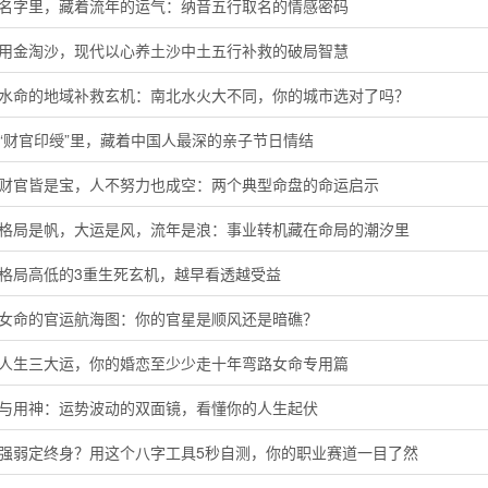
的名字里，藏着流年的运气：纳音五行取名的情感密码
代用金淘沙，现代以心养土沙中土五行补救的破局智慧
河水命的地域补救玄机：南北水火大不同，你的城市选对了吗？
“财官印绶”里，藏着中国人最深的亲子节日情结
局财官皆是宝，人不努力也成空：两个典型命盘的命运启示
字格局是帆，大运是风，流年是浪：事业转机藏在命局的潮汐里
定格局高低的3重生死玄机，越早看透越受益
命女命的官运航海图：你的官星是顺风还是暗礁？
懂人生三大运，你的婚恋至少少走十年弯路女命专用篇
神与用神：运势波动的双面镜，看懂你的人生起伏
主强弱定终身？用这个八字工具5秒自测，你的职业赛道一目了然