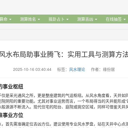
据算命
测算姓名
摇卦占卜
测算吉凶
在线抽签
风水布局助事业腾飞：实用工具与测算方
2025-10-16 03:40:44 标签：
风水理论
作者：缘份居
的事业枢纽
不仅是采光通风之所，更是整座建筑的气运枢纽。从风水角度看，天井如
宅院阴阳的重要功能。尤其对事业运势而言，一个布局得当的天井能形成“
水般源源不断流入。现代住宅的阳台、庭院或挑空区域，同样可借鉴天井
准事业方位
水，首先需准确定位吉凶方位。建议使用专业风水罗盘，站在天井中心点