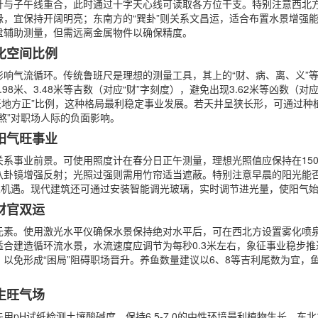
针与子午线重合，此时通过十字天心线可读取各方位干支。特别注意西北方
缘，宜保持开阔明亮；东南方的“巽卦”则关系文昌运，适合布置水景增强
盘辅助测量，但需远离金属物件以确保精度。
化空间比例
影响气流循环。传统鲁班尺是理想的测量工具，其上的“财、病、离、义”
98米、3.48米等吉数（对应“财”字刻度），避免出现3.62米等凶数（对
“天地方正”比例，这种格局最利稳定事业发展。若天井呈狭长形，可通过
煞”对职场人际的负面影响。
阳气旺事业
系事业前景。可使用照度计在春分日正午测量，理想光照值应保持在1500
八卦镜增强反射；光照过强则需用竹帘适当遮蔽。特别注意早晨的阳光能
事业机遇。现代建筑还可通过安装智能调光玻璃，实时调节进光量，使阳气
财官双运
元素。使用激光水平仪确保水景保持绝对水平后，可在西北方设置雾化喷
适合建造循环流水景，水流速度应调节为每秒0.3米左右，象征事业稳步
以免形成“困局”阻碍职场晋升。养鱼数量建议以6、8等吉利尾数为宜，
生旺气场
用pH试纸检测土壤酸碱度，保持6.5-7.0的中性环境最利植物生长。东