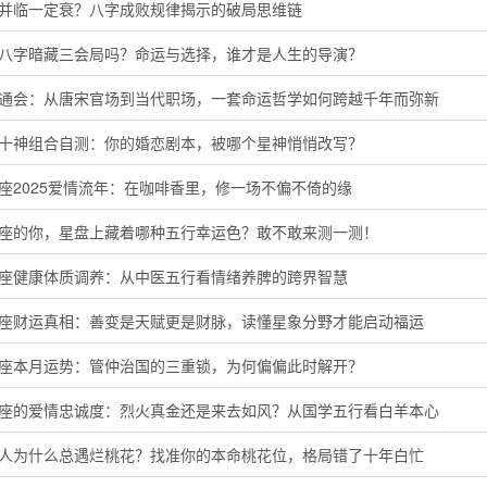
运并临一定衰？八字成败规律揭示的破局思维链
的八字暗藏三会局吗？命运与选择，谁才是人生的导演？
命通会：从唐宋官场到当代职场，一套命运哲学如何跨越千年而弥新
命十神组合自测：你的婚恋剧本，被哪个星神悄悄改写？
座2025爱情流年：在咖啡香里，修一场不偏不倚的缘
羊座的你，星盘上藏着哪种五行幸运色？敢不敢来测一测！
蟹座健康体质调养：从中医五行看情绪养脾的跨界智慧
子座财运真相：善变是天赋更是财脉，读懂星象分野才能启动福运
羯座本月运势：管仲治国的三重锁，为何偏偏此时解开？
羊座的爱情忠诚度：烈火真金还是来去如风？从国学五行看白羊本心
猴人为什么总遇烂桃花？找准你的本命桃花位，格局错了十年白忙