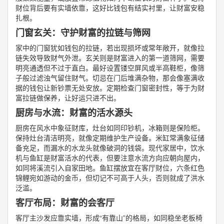
财位背后要有实墙依靠，这好比钱包有结实衬里，让财富安稳
扎根。
门窗玄关：守护财富的拉链与筛网
家中的门窗犹如钱包的拉链，若出现损坏或常年敞开，就像拉
链失效导致财气外泄。玄关则是财富进入的第一道筛网，需要
明亮通透但不过于直白。最好设置镂空屏风或半高鞋柜，像筛
子般过滤浊气留住财气。切忌在门后堆满杂物，那会像塞满收
据的钱包让新钞票无处安放。定期检查门窗密封性，等于为财
富拉链做保养，让好运只进不出。
厨房与水流：财富的活水源头
厨房在风水中象征财库，灶台如同印钞机，冰箱则是保险柜。
保持灶台清洁明亮，就像定期维护生产设备。米缸常满象征储
备充足，而漏水的水龙头就像破洞的钱袋。现代家居中，饮水
机与鱼缸是财富活水的代表，但要注意水流方向应朝向屋内，
如同将溪流引入自家田地。鱼缸摆放宜在客厅财位，六条红色
锦鲤宛如游动的金币，但切记不可高于人头，否则就成了洪水
泛滥。
客厅布局：财富的会客厅
客厅主沙发应靠实墙，形成“有靠山”的格局，如同稳坐老板椅