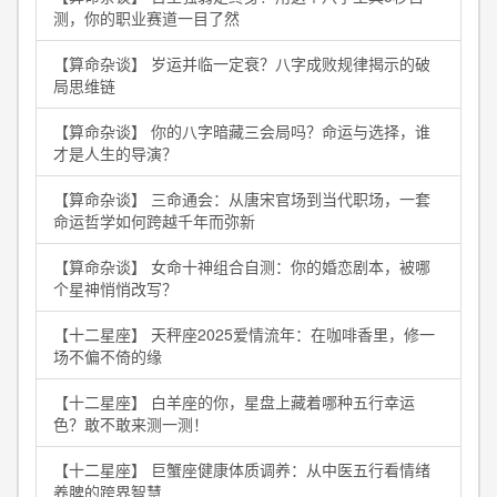
测，你的职业赛道一目了然
【算命杂谈】 岁运并临一定衰？八字成败规律揭示的破
局思维链
【算命杂谈】 你的八字暗藏三会局吗？命运与选择，谁
才是人生的导演？
【算命杂谈】 三命通会：从唐宋官场到当代职场，一套
命运哲学如何跨越千年而弥新
【算命杂谈】 女命十神组合自测：你的婚恋剧本，被哪
个星神悄悄改写？
【十二星座】 天秤座2025爱情流年：在咖啡香里，修一
场不偏不倚的缘
【十二星座】 白羊座的你，星盘上藏着哪种五行幸运
色？敢不敢来测一测！
【十二星座】 巨蟹座健康体质调养：从中医五行看情绪
养脾的跨界智慧