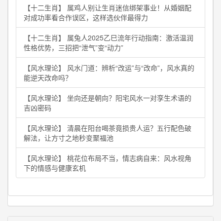
【十二生肖】 属鸡人别让生肖迷信绑架事业！从婚姻配
对成功率看合作误区，这样选伙伴最得力
【十二生肖】 属兔人2025乙巳流年行动指南：激活温润
性格优势，三招把“泄气”变“动力”
【风水理论】 风水门道：辨析“改运”与“改命”，风水真的
能逆天改命吗？
【风水理论】 坐向还是朝向？阳宅风水一对孪生术语的
吉凶密码
【风水理论】 清晨在阳台喝茶竟损贵人运？五行配色破
解法，让方寸之地秒变聚福池
【风水理论】 桃花位布局不当，情志病自来：风水视角
下的情感与健康玄机