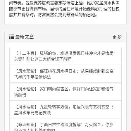
间节奏。就像保养皮包需要定期清洁上油，维护家居风水也需
随季节更替微调布局。当你的居住环境开始像精心打理的钱包
般井井有条时，财富自然会找到最舒适的栖息地。
最新文章
更多
【十二生肖】 属猪的你，难道没发现日柱冲合才是命局
关键？别让这三大组合误了前程
【风水理论】 催旺桃花风水择日史：从易经咸卦到玄空
飞星的千年爱情秘法
【风水理论】 家门朝向藏吉凶，调好门向让家庭和谐气
场翻倍
【风水理论】 九星轮转掌方位，宅运兴衰有玄机玄空飞
星风水布局易记要诀
【命理知识】 丁酉日柱性格深度拆解：灯火熔金，你那
份不为人知的外柔内明