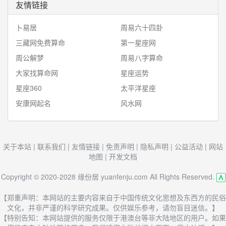
友情链接
卜易居
周易六十四卦
三藏网免费算命
第一星座网
周公解梦
周易八字算命
大家找算命网
星座运势
星座360
太平洋星座
安康网起名
风水网
关于本站
|
联系我们
|
友情链接
|
免责声明
|
隐私声明
|
公益活动
|
网站
地图
|
开发文档
Copyright © 2020-2028 缘份居 yuanfenju.com All Rights Reserved.
【郑重声明：本网站的主要内容来自于中国传统文化思想及东西方的民俗
文化，并非严谨的科学研究成果。仅供娱乐参考，请勿盲目迷信。】
【特别告知：本网站提供的服务仅限于港澳台等非大陆地区的用户。如果