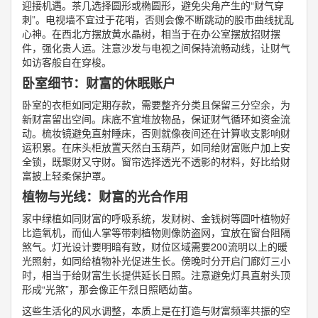
迎接机遇。茶几选择圆形或椭圆形，避免尖角产生的“财气穿
刺”。电视墙不宜过于花哨，否则会像不断跳动的股市曲线扰乱
心神。在西北方摆放黄水晶树，相当于在办公室摆放招财摆
件，强化贵人运。注意沙发与电视之间保持流畅动线，让财气
如访客般自在穿梭。
卧室细节：财富的休眠账户
卧室的衣柜如同定期存款，需要整齐分类且保留三分空余，为
新财富留出空间。床底不宜堆放物品，保证财气循环如资金流
动。梳妆镜避免直射睡床，否则就像夜间还在计算收支影响财
运积累。在床头柜放置天然白玉葫芦，如同给财富账户加上安
全锁，既聚财又守财。窗帘选择透光不透影的材料，好比给财
富披上轻柔保护罩。
植物与光线：财富的光合作用
家中绿植如同财富的呼吸系统，发财树、金钱树等圆叶植物好
比造氧机，而仙人掌等带刺植物则像防盗网，宜放在窗台阻隔
煞气。灯光设计要明暗有致，财位区域需要200流明以上的暖
光照射，如同给植物补光促进生长。傍晚时分开启门廊灯三小
时，相当于给财富生长提供延长日照。注意避免灯具直射头顶
形成“光煞”，那会像正午烈日照晒幼苗。
这些生活化的风水调整，本质上是在打造与财富频率共振的空