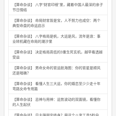
【算命杂谈】 八字“财官印绶”里，藏着中国人最深的亲子
节日情结
【算命杂谈】 命局财官皆是宝，人不努力也成空：两个
典型命盘的命运启示
【算命杂谈】 八字格局是帆，大运是风，流年是浪：事
业转机藏在命局的潮汐里
【算命杂谈】 决定格局高低的3重生死玄机，越早看透越
受益
【算命杂谈】 男命女命的官运航海图：你的官星是顺风
还是暗礁？
【算命杂谈】 看懂人生三大运，你的婚恋至少少走十年
弯路女命专用篇
【算命杂谈】 忌神与用神：运势波动的双面镜，看懂你
的人生起伏
【算命杂谈】 日主强弱定终身？用这个八字工具5秒自