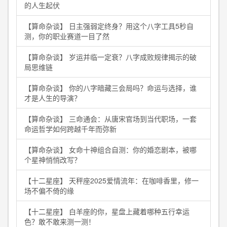
的人生起伏
【算命杂谈】 日主强弱定终身？用这个八字工具5秒自
测，你的职业赛道一目了然
【算命杂谈】 岁运并临一定衰？八字成败规律揭示的破
局思维链
【算命杂谈】 你的八字暗藏三会局吗？命运与选择，谁
才是人生的导演？
【算命杂谈】 三命通会：从唐宋官场到当代职场，一套
命运哲学如何跨越千年而弥新
【算命杂谈】 女命十神组合自测：你的婚恋剧本，被哪
个星神悄悄改写？
【十二星座】 天秤座2025爱情流年：在咖啡香里，修一
场不偏不倚的缘
【十二星座】 白羊座的你，星盘上藏着哪种五行幸运
色？敢不敢来测一测！