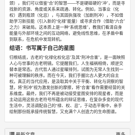
颈），我们可以借鉴“合”的智慧——不是硬碰硬的“冲”，而是寻
找新的资源、角度或关系来疏通、转化。例如，当事业（化
权）遇到瓶颈（化忌），与其固执强攻（加剧刑冲），不如借
助学习新技能（引入新的“化禄”能量）或寻求合作（借助“六合”
之力）来破局。这本质上是一种“系统思维”，教我们看清自身
能量与外部环境之间的互动网络，避免线性思维，在矛盾中看
到联系，在危机中发现转机。
结语：书写属于自己的星图
归根结底，古老的“化禄化权化忌”及其“刑冲合害”，是一面映照
人心与世事的古老明镜。它提醒我们，人生福祸相倚，顺逆交
替本是常态。古代哲人通过星曜排列，试图为无常人生找到一
种可被理解的秩序。而在今天，我们手握比古人更大的自主
权。真正的当代应用，是汲取其中关于平衡、转化与洞察的智
慧，将“刑冲”视为激发创新的摩擦，将“合害”看作需要经营的关
系维度。最终，我们不再是被动接受星图安排的观星者，而是
主动运用这些古老符号所蕴含的辩证思维，在复杂多变的现代
生活中，灵活调配自己的“禄、权、忌”，于动态平衡中，亲手
绘制那份既承接传统智慧，又充满个人创造力的生命图谱。
最新文章
更多