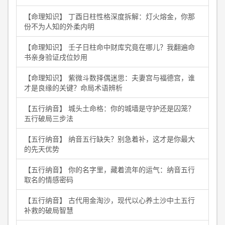
【命理知识】 丁酉日柱性格深度拆解：灯火熔金，你那
份不为人知的外柔内明
【命理知识】 壬子日柱命中财库究竟在哪儿？我翻遍命
书亲身验证戌位妙用
【命理知识】 紫微斗数择偶迷思：夫妻宫与福德宫，谁
才是良缘的关键？命局术语辨析
【五行纳音】 城头土命格：你的城墙是守护还是囚笼？
五行破局三步法
【五行纳音】 纳音五行缺失？别急着补，这才是你最大
的先天优势
【五行纳音】 你的名字里，藏着流年的运气：纳音五行
取名的情感密码
【五行纳音】 古代用金淘沙，现代以心养土沙中土五行
补救的破局智慧