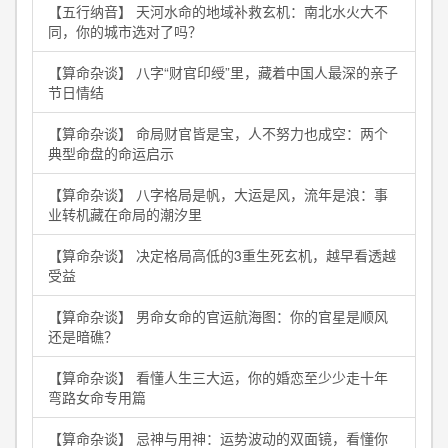
【五行纳音】 天河水命的地域补救玄机：南北水火大不
同，你的城市选对了吗？
【算命杂谈】 八字“财官印绶”里，藏着中国人最深的亲子
节日情结
【算命杂谈】 命局财官皆是宝，人不努力也成空：两个
典型命盘的命运启示
【算命杂谈】 八字格局是帆，大运是风，流年是浪：事
业转机藏在命局的潮汐里
【算命杂谈】 决定格局高低的3重生死玄机，越早看透越
受益
【算命杂谈】 男命女命的官运航海图：你的官星是顺风
还是暗礁？
【算命杂谈】 看懂人生三大运，你的婚恋至少少走十年
弯路女命专用篇
【算命杂谈】 忌神与用神：运势波动的双面镜，看懂你