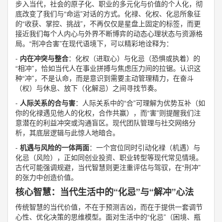
步入当代，社会的原子化、职业的多元化与价值的个人化，彻
底改变了我们与“命运”对话的方式。化禄、化权、化忌所象征
的“收获、掌控、挑战”，不再仅仅是星盘上固定的标签，而更
接近我们每个人内心与外界不断博弈的动态心理状态与资源格
局。“刑冲合害”在现代语境下，可以精彩地诠释为：
-
内在冲突与整合
：化权（进取心）与化忌（恐惧或执着）的
“相冲”，恰如当代人在事业拼搏与焦虑压力间的拉锯。认识这
种“冲”，不是认命，而是意识到需要主动管理精力，在奋斗
（权）与休息、放下（化解忌）之间寻找节奏。
-
人际关系的合与害
：人际关系中的“合”可理解为优势互补（如
你的化禄遇见他人的化权，合作共赢），而“害”则提醒我们注
意潜在的利益冲突或沟通盲区。现代团队管理与社交网络分
析，其底层逻辑与此惊人地暗合。
-
机遇与风险的一体两面
：一个宫位同时引动化禄（机遇）与
化忌（风险），正如同创业投资、职业转型等现代常见情境。
古代可能强调规避，当代智慧则更注重评估与驾驭，在“刑冲”
的张力中创造价值。
核心智慧：当代生活中的“化忌”与“解冲”心法
传统智慧的当代价值，不在于预测吉凶，而在于提供一套调节
心性、优化决策的思维模型。面对生活中的“化忌”（困境、瓶