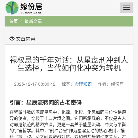
首页
最新文章
文章内容
禄权忌的千年对话：从星盘刑冲到人
生选择，当代如何化冲突为转机
2025-12-17 08:00:42 标签：
命理知识
作者：缘份居
引言：星辰流转间的古老密码
在紫微斗数的深邃星图中，化禄、化权、化忌如同三位性格迥
异的使者，穿梭于十二宫垣之间。它们所承载的，不仅是古人
对命运轨迹的精密推演，更是一套关于能量流动、冲突与平衡
的宇宙哲学。其中，“刑冲合害”作为星曜互动的核心法则，描
绘了禄、权、忌之间或激烈对抗、或和谐共舞的动态关系。古