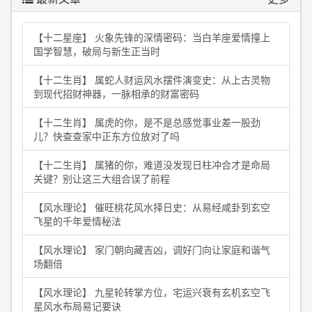
【十二星座】 火象先锋的深情密码：当白羊座爱情撞上
国学智慧，破局与新生正当时
【十二生肖】 属蛇人财运风水摆件演变史：从上古灵物
到现代招财神器，一脉相承的财富密码
【十二生肖】 属虎的你，是不是总感觉事业差一股劲
儿？快查查家中正东方位放对了吗
【十二生肖】 属猪的你，难道没发现日柱冲合才是命局
关键？别让这三大组合误了前程
【风水理论】 催旺桃花风水择日史：从易经咸卦到玄空
飞星的千年爱情秘法
【风水理论】 家门朝向藏吉凶，调好门向让家庭和谐气
场翻倍
【风水理论】 九星轮转掌方位，宅运兴衰有玄机玄空飞
星风水布局易记要诀