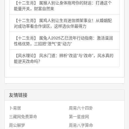
【十二生肖】 属猴人别让身体拖垮你的财运：打通这个
能量开关，财富自然来
【十二生肖】 属鸡人别让生肖迷信绑架事业！从婚姻配
对成功率看合作误区，这样选伙伴最得力
【十二生肖】 属兔人2025乙巳流年行动指南：激活温润
性格优势，三招把“泄气”变“动力”
【风水理论】 风水门道：辨析“改运”与“改命”，风水真的
能逆天改命吗？
友情链接
卜易居
周易六十四卦
三藏网免费算命
第一星座网
周公解梦
周易八字算命