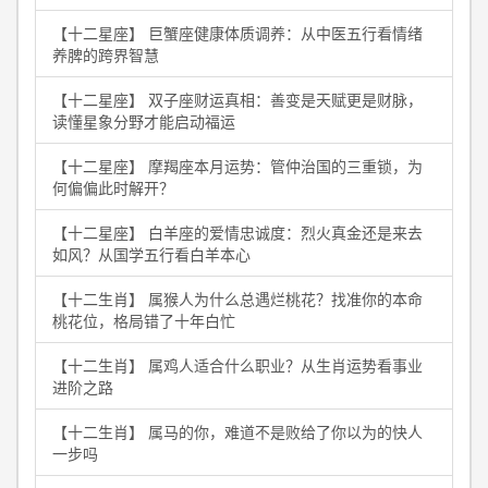
【十二星座】 巨蟹座健康体质调养：从中医五行看情绪
养脾的跨界智慧
【十二星座】 双子座财运真相：善变是天赋更是财脉，
读懂星象分野才能启动福运
【十二星座】 摩羯座本月运势：管仲治国的三重锁，为
何偏偏此时解开？
【十二星座】 白羊座的爱情忠诚度：烈火真金还是来去
如风？从国学五行看白羊本心
【十二生肖】 属猴人为什么总遇烂桃花？找准你的本命
桃花位，格局错了十年白忙
【十二生肖】 属鸡人适合什么职业？从生肖运势看事业
进阶之路
【十二生肖】 属马的你，难道不是败给了你以为的快人
一步吗