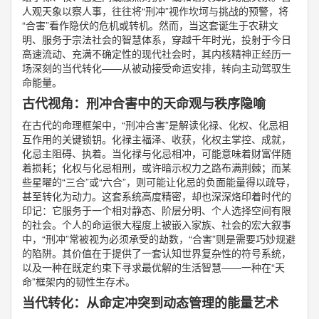
人观天象以察人事，往往将“刑冲”视作坎坷与挑战的预警，将
“合害”看作隐伏的危机或转机。然而，当这套诞生于农耕文
明、服务于宗法社会的智慧体系，穿越千年时光，投射于今日
高速流动、充满不确定性的现代社会时，其内核精神正经历一
场深刻的当代转化——从被动接受命运安排，转向主动驾驭生
命能量。
古代视角：刑冲合害中的天命观与秩序隐喻
在古代的命理框架中，“刑冲合害”是解读化禄、化权、化忌相
互作用的关键锁钥。化禄主福泽、收获，化权主掌控、成就，
化忌主阻碍、执着。当化禄与化忌相冲，可能意味着财富伴随
着损耗；化权与化忌相刑，或许暗示权力之路布满荆棘；而某
些星曜的“三合”或“六合”，则可能让化忌的负面能量得以疏导，
甚至转化为动力。这套系统高度精密，却也深深烙印着时代的
印记：它服务于一个相对静态、阶层分明、个人选择空间有限
的社会。个人的命运很大程度上被嵌入家族、社会的宏大叙事
中，“刑冲”常被视为必须承受的劫数，“合害”则是需要巧妙规避
的陷阱。其价值在于提供了一套认知世界复杂性的符号系统，
以及一种在既定约束下寻求最优解的生活智慧——一种在“天
命”框架内的韧性生存术。
当代转化：从命定冲突到动态管理的能量艺术