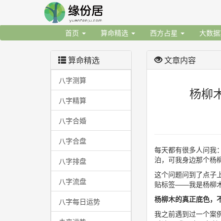
首页
算命精选
西方占星
大数
算命精选
文章内容
八字测算
杨柳
八字精算
八字合婚
八字合盘
每天都有很多人问我
泊，可我身边那个杨
八字排盘
这个问题问到了点子上
八字流盘
贴标签——我是杨柳
杨柳木的真正底色，不
八字每日运势
我之前遇到过一个案