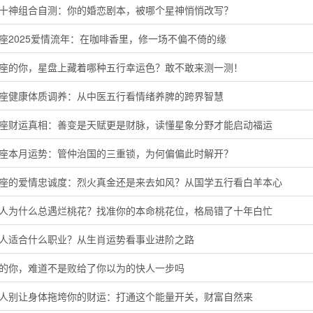
命十神组合自测：你的婚恋剧本，被哪个星神悄悄改写？
座2025爱情流年：在咖啡香里，修一场不偏不倚的缘
羊座的你，星盘上藏着哪种五行幸运色？敢不敢来测一测！
蟹座健康体质调养：从中医五行看情绪养脾的跨界智慧
子座财运真相：善变是天赋更是财脉，读懂星象分野才能启动福运
羯座本月运势：管仲治国的三重锁，为何偏偏此时解开？
羊座的爱情忠诚度：烈火真金还是来去如风？从国学五行看白羊本心
猴人为什么总遇烂桃花？找准你的本命桃花位，格局错了十年白忙
鸡人适合什么职业？从生肖运势看事业进阶之路
马的你，难道不是败给了你以为的快人一步吗
猴人别让身体拖垮你的财运：打通这个能量开关，财富自然来