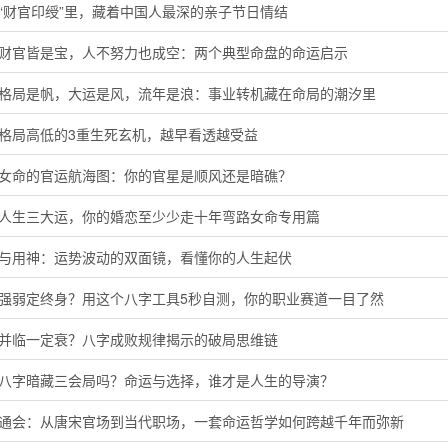
“财官印绶”里，藏着中国人最深的亲子节日情结
局财官皆是宝，人不努力也成空：两个典型命盘的命运启示
字格局是帆，大运是风，流年是浪：事业转机藏在命局的潮汐里
定格局高低的3重生死玄机，越早看透越受益
命女命的官运航海图：你的官星是顺风还是暗礁？
懂人生三大运，你的婚恋至少少走十年弯路女命专用篇
神与用神：运势波动的双面镜，看懂你的人生起伏
主强弱定终身？用这个八字工具5秒自测，你的职业赛道一目了然
运并临一定衰？八字成败规律揭示的破局思维链
的八字暗藏三会局吗？命运与选择，谁才是人生的导演？
命通会：从唐宋官场到当代职场，一套命运哲学如何跨越千年而弥新