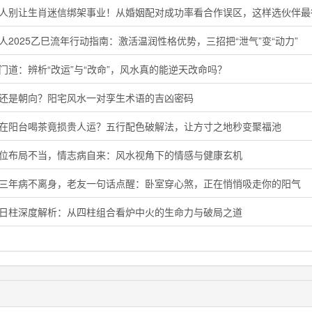
鸡人别让生肖迷信绑架事业！从婚姻配对成功率看合作误区，这样选伙伴最
人2025乙巳流年行动指南：激活温润性格优势，三招把“泄气”变“动力”
门道：辨析“改运”与“改命”，风水真的能逆天改命吗？
向还是朝向？阳宅风水一对孪生术语的吉凶密码
晨在阳台喝茶竟损贵人运？五行配色破解法，让方寸之地秒变聚福池
花位布局不当，情志病自来：风水视角下的情感与健康玄机
了三年病不离身，老友一句话点醒：卧室穿心煞，正在悄悄吸走你的阳气
卯日柱深度解析：从四柱组合看炉中火的生命力与破局之道