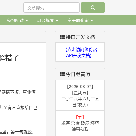
缘份配对
周公解梦
童子命查询
接口开发文档
【点击访问缘份居
解错了
API开发文档】
今日老黄历
【2026-08-07】
易感情不顺、事业漂
【星期五】
二〇二六年六月廿五
日(农历)
，甚至有人直接给自己
【宜】
求医 治病 破屋 坏垣
馀事勿取
看盘，第一句就说：