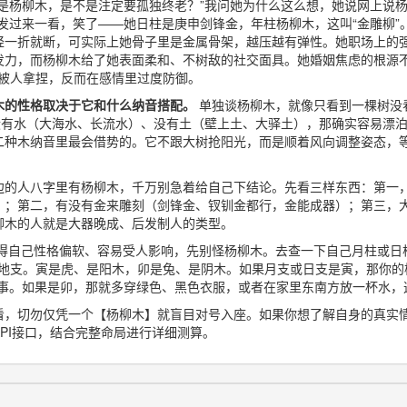
是杨柳木，是不是注定要孤独终老？”我问她为什么这么想，她说网上说杨
发过来一看，笑了——她日柱是庚申剑锋金，年柱杨柳木，这叫“金雕柳”
轻一折就断，可实际上她骨子里是金属骨架，越压越有弹性。她职场上的
发力，而杨柳木给了她表面柔和、不树敌的社交面具。她婚姻焦虑的根源
，怕被人拿捏，反而在感情里过度防御。
木的性格取决于它和什么纳音搭配。
单独谈杨柳木，就像只看到一棵树没
围没有水（大海水、长流水）、没有土（壁上土、大驿土），那确实容易漂
二种木纳音里最会借势的。它不跟大树抢阳光，而是顺着风向调整姿态，
边的人八字里有杨柳木，千万别急着给自己下结论。先看三样东西：第一
）；第二，有没有金来雕刻（剑锋金、钗钏金都行，金能成器）；第三，
柳木的人就是大器晚成、后发制人的类型。
得自己性格偏软、容易受人影响，先别怪杨柳木。去查一下自己月柱或日
两个地支。寅是虎、是阳木，卯是兔、是阴木。如果月支或日支是寅，那你的
事。如果是卯，那就多穿绿色、黑色衣服，或者在家里东南方放一杯水，这
看，切勿仅凭一个【杨柳木】就盲目对号入座。如果你想了解自身的真实
PI接口，结合完整命局进行详细测算。