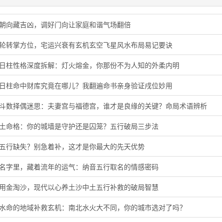
门朝向藏吉凶，调好门向让家庭和谐气场翻倍
星轮转掌方位，宅运兴衰有玄机玄空飞星风水布局易记要诀
酉日柱性格深度拆解：灯火熔金，你那份不为人知的外柔内明
子日柱命中财库究竟在哪儿？我翻遍命书亲身验证戌位妙用
微斗数择偶迷思：夫妻宫与福德宫，谁才是良缘的关键？命局术语辨析
头土命格：你的城墙是守护还是囚笼？五行破局三步法
音五行缺失？别急着补，这才是你最大的先天优势
的名字里，藏着流年的运气：纳音五行取名的情感密码
代用金淘沙，现代以心养土沙中土五行补救的破局智慧
河水命的地域补救玄机：南北水火大不同，你的城市选对了吗？