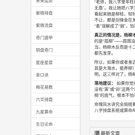
未来运势
“老师，我八字里年柱
无靠”。我让她把八字
紫微排盘
看起来她是柳枝，轻
不让，都是剑锋金在
紫微流盘
“柔”误解成了“弱”
真正的情况是，杨柳
奇门遁甲
的是“孤柳”——周
当，杨柳木反而是十
阴盘奇门
都先发芽。
所以，如果你或者身
星座星盘
其是大海水，能养柳
明。这三样对了，杨
金口诀
落地建议：
如果你觉
梅花易数
没有“寅”或“卯”这
梢”的底气，根本不怕
六爻排盘
命理风水讲究全局统
八字排盘系统或算命A
九星算命
生日论命
最新文章