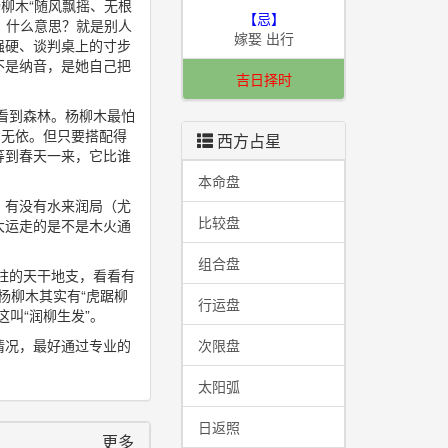
柳木“随风飘摇、无根
【忌】
。什么意思？就是别人
嫁娶 出行
强硬、谈判桌上的寸步
不是纳音，是她自己把
吉日择时
看到森林。杨柳木最怕
泊无依。但只要搭配得
西方占星
等到春天一来，它比谁
本命盘
，有没有水来润局（尤
比较盘
大运走的是不是木火通
组合盘
柱的天干地支，看看有
杨柳木其实有“虎踞柳
行运盘
叫“润柳生发”。
情况，最好通过专业的
次限盘
太阳弧
日返照
更多