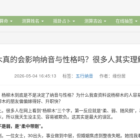
据算命
测算姓名
摇卦占卜
测算吉凶
在线抽签
木真的会影响纳音与性格吗？很多人其实理
2026-05-04 16:45:13 标签：
五行纳音
作者：缘份居
：杨柳木到底是不是决定了纳音与性格？为什么我查资料说杨柳木的人容
柳木的朋友偏偏嫁得好、升职快？
。很多人在网上看到“杨柳木”三个字，第一反应就是“柔、弱、随风倒”
木，所以我天生没主见、容易被欺负。这其实是最大的误区。
是弱，是“柔中带刚”。
例。一位女士，30出头，事业做到中层，但婚姻焦虑到整夜失眠。她找我