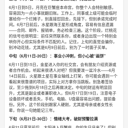
6月1日到5日，月亮在巨蟹座本命宫，你整个人会特别敏感，
容易因为一点小事就翻旧账。工作上，同事或上级可能会临时
塞给你一个烂摊子，别直接怼回去，先接下，但别承诺完成时
间。6月7日前后，水星跟海王星形成角度，容易有信息遗漏
——合同、邮件、报销单，务必检查三遍。这个阶段，烂桃花
的信号也很明显：前任突然联系你，或者身边出现一个特别会
哄你开心但实际条件不匹配的人。记住，上旬的直觉会骗你，
别冲动花钱，尤其是6月9日前后，别为了一时面子买单。
中旬（6月11日-20日）：事业小冲刺，但小心被“画饼”
6月11日到15日，金星进入你的社交宫，会有朋友介绍资源或
者合作机会。听起来很诱人对吧？但我要泼一盆冷水——6月
14日前后，火星跟土星在事业轴线上打架，你可能会遇到一个
看起来很靠谱的项目，实际上对方拿你当跳板。别急着签协
议，至少拖到6月18日之后再做决定。中旬的财运有明显回
升，尤其是副业或者兼职收入，但6月17日到19日，注意电子
设备损坏或者丢失，手机、电脑、U盘最容易出问题，提前备
份。另外，这个阶段别跟家人硬刚，尤其是母亲或者女性长
辈，你说一句她能记三年。
下旬（6月21日-30日）：情绪大考，破财预警拉满
6月21日夏至前后，太阳进入巨蟹座，你的生日月来了！但别