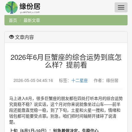
首页
最新文章
文章内容
2026年6月巨蟹座的综合运势到底怎
么样？提前看
2026-05-05 04:45:16 标签：
十二星座
作者：缘份居
马上进入6月，很多巨蟹座的朋友都在四处打听本月的综合运势
究竟稳不稳？说实话，这个月对你来说就像坐过山车——前半
段还能靠直觉稳一稳，到了下旬，土星和火星一搅和，情绪和
钱包都可能要受点罪。别急，咱们把时间轴掰开揉碎了说清
楚。
上旬（6月1日-10日）：别急着做决定，先稳住心