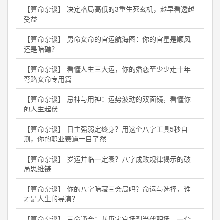
【算命杂谈】 决定格局高低的3重生死玄机，越早看透越
受益
【算命杂谈】 男命女命的官运航海图：你的官星是顺风
还是暗礁？
【算命杂谈】 看懂人生三大运，你的婚恋至少少走十年
弯路女命专用篇
【算命杂谈】 忌神与用神：运势波动的双面镜，看懂你
的人生起伏
【算命杂谈】 日主强弱定终身？用这个八字工具5秒自
测，你的职业赛道一目了然
【算命杂谈】 岁运并临一定衰？八字成败规律揭示的破
局思维链
【算命杂谈】 你的八字暗藏三会局吗？命运与选择，谁
才是人生的导演？
【算命杂谈】 三命通会：从唐宋官场到当代职场，一套