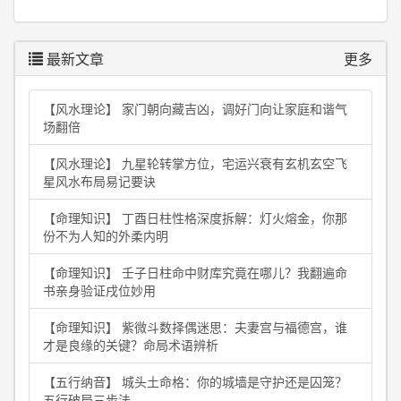
最新文章
更多
【风水理论】 家门朝向藏吉凶，调好门向让家庭和谐气
场翻倍
【风水理论】 九星轮转掌方位，宅运兴衰有玄机玄空飞
星风水布局易记要诀
【命理知识】 丁酉日柱性格深度拆解：灯火熔金，你那
份不为人知的外柔内明
【命理知识】 壬子日柱命中财库究竟在哪儿？我翻遍命
书亲身验证戌位妙用
【命理知识】 紫微斗数择偶迷思：夫妻宫与福德宫，谁
才是良缘的关键？命局术语辨析
【五行纳音】 城头土命格：你的城墙是守护还是囚笼？
五行破局三步法