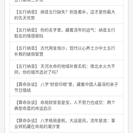
【五行纳音】 纳音五行缺失？别急着补，这才是你最大
的先天优势
【五行纳音】 你的名字里，藏着流年的运气：纳音五行
取名的情感密码
【五行纳音】 古代用金淘沙，现代以心养土沙中土五行
补救的破局智慧
【五行纳音】 天河水命的地域补救玄机：南北水火大不
同，你的城市选对了吗？
【算命杂谈】 八字“财官印绶”里，藏着中国人最深的亲子
节日情结
【算命杂谈】 命局财官皆是宝，人不努力也成空：两个
典型命盘的命运启示
【算命杂谈】 八字格局是帆，大运是风，流年是浪：事
业转机藏在命局的潮汐里