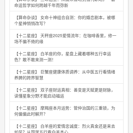
命运哲学如何跨越千年而弥新
【算命杂谈】 女命十神组合自测：你的婚恋剧本，被哪
个星神悄悄改写？
【十二星座】 天秤座2025爱情流年：在咖啡香里，修一
场不偏不倚的缘
【十二星座】 白羊座的你，星盘上藏着哪种五行幸运
色？敢不敢来测一测！
【十二星座】 巨蟹座健康体质调养：从中医五行看情绪
养脾的跨界智慧
【十二星座】 双子座财运真相：善变是天赋更是财脉，
读懂星象分野才能启动福运
【十二星座】 摩羯座本月运势：管仲治国的三重锁，为
何偏偏此时解开？
【十二星座】 白羊座的爱情忠诚度：烈火真金还是来去
如风？从国学五行看白羊本心