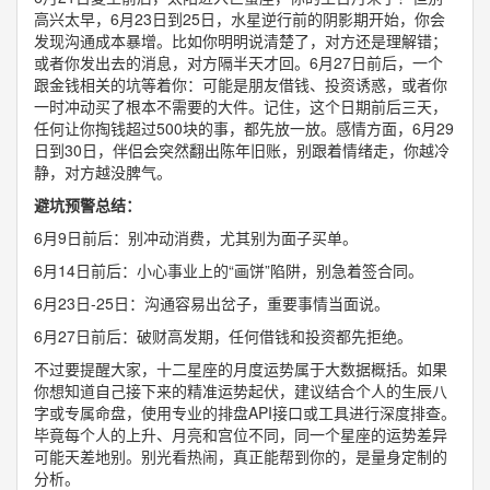
高兴太早，6月23日到25日，水星逆行前的阴影期开始，你会
发现沟通成本暴增。比如你明明说清楚了，对方还是理解错；
或者你发出去的消息，对方隔半天才回。6月27日前后，一个
跟金钱相关的坑等着你：可能是朋友借钱、投资诱惑，或者你
一时冲动买了根本不需要的大件。记住，这个日期前后三天，
任何让你掏钱超过500块的事，都先放一放。感情方面，6月29
日到30日，伴侣会突然翻出陈年旧账，别跟着情绪走，你越冷
静，对方越没脾气。
避坑预警总结：
6月9日前后：别冲动消费，尤其别为面子买单。
6月14日前后：小心事业上的“画饼”陷阱，别急着签合同。
6月23日-25日：沟通容易出岔子，重要事情当面说。
6月27日前后：破财高发期，任何借钱和投资都先拒绝。
不过要提醒大家，十二星座的月度运势属于大数据概括。如果
你想知道自己接下来的精准运势起伏，建议结合个人的生辰八
字或专属命盘，使用专业的排盘API接口或工具进行深度排查。
毕竟每个人的上升、月亮和宫位不同，同一个星座的运势差异
可能天差地别。别光看热闹，真正能帮到你的，是量身定制的
分析。