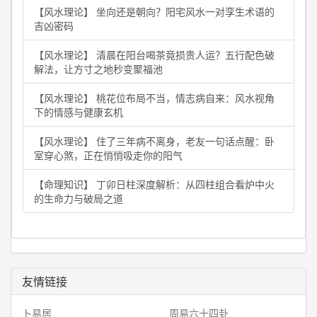
【风水理论】 坐向还是朝向？阳宅风水一对孪生术语的
吉凶密码
【风水理论】 清晨在阳台喝茶竟损贵人运？五行配色破
解法，让方寸之地秒变聚福池
【风水理论】 桃花位布局不当，情志病自来：风水视角
下的情感与健康玄机
【风水理论】 住了三年病不离身，老友一句话点醒：卧
室穿心煞，正在悄悄吸走你的阳气
【命理知识】 丁卯日柱深度解析：从四柱组合看炉中火
的生命力与破局之道
友情链接
卜易居
周易六十四卦