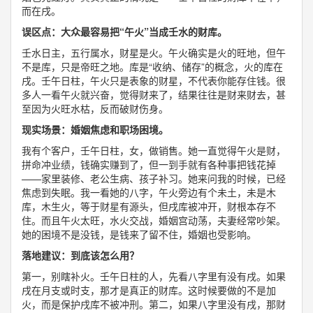
而在戌。
误区点：大众最容易把“午火”当成壬水的财库。
壬水日主，五行属水，财星是火。午火确实是火的旺地，但午
不是库，只是帝旺之地。库是“收纳、储存”的概念，火的库在
戌。壬午日柱，午火只是表象的财星，不代表你能存住钱。很
多人一看午火就兴奋，觉得财来了，结果往往是财来财去，甚
至因为火旺水枯，反而破财伤身。
现实场景：婚姻焦虑和职场困境。
我有个客户，壬午日柱，女，做销售。她一直觉得午火是财，
拼命冲业绩，钱确实赚到了，但一到手就有各种事把钱花掉
——家里装修、老公生病、孩子补习。她来问我的时候，已经
焦虑到失眠。我一看她的八字，午火旁边有个未土，未是木
库，木生火，等于财星有源头，但戌库被冲开，财根本存不
住。而且午火太旺，水火交战，婚姻宫动荡，夫妻经常吵架。
她的困境不是没钱，是钱来了留不住，婚姻也受影响。
落地建议：到底该怎么用？
第一，别瞎补火。壬午日柱的人，先看八字里有没有戌。如果
戌在月支或时支，那才是真正的财库。这时候要做的不是加
火，而是保护戌库不被冲刑。第二，如果八字里没有戌，那财