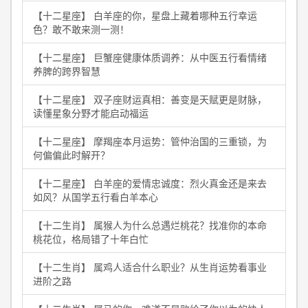
【十二星座】 白羊座的你，星盘上藏着哪种五行幸运
色？敢不敢来测一测！
【十二星座】 巨蟹座健康体质调养：从中医五行看情绪
养脾的跨界智慧
【十二星座】 双子座财运真相：善变是天赋更是财脉，
读懂星象分野才能启动福运
【十二星座】 摩羯座本月运势：管仲治国的三重锁，为
何偏偏此时解开？
【十二星座】 白羊座的爱情忠诚度：烈火真金还是来去
如风？从国学五行看白羊本心
【十二生肖】 属猴人为什么总遇烂桃花？找准你的本命
桃花位，格局错了十年白忙
【十二生肖】 属鸡人适合什么职业？从生肖运势看事业
进阶之路