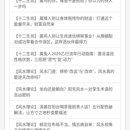
【十二生肖】 属马的你，难道不是败给了你以为的快人
一步吗
【十二生肖】 属猴人别让身体拖垮你的财运：打通这个
能量开关，财富自然来
【十二生肖】 属鸡人别让生肖迷信绑架事业！从婚姻配
对成功率看合作误区，这样选伙伴最得力
【十二生肖】 属兔人2025乙巳流年行动指南：激活温润
性格优势，三招把“泄气”变“动力”
【风水理论】 风水门道：辨析“改运”与“改命”，风水真的
能逆天改命吗？
【风水理论】 坐向还是朝向？阳宅风水一对孪生术语的
吉凶密码
【风水理论】 清晨在阳台喝茶竟损贵人运？五行配色破
解法，让方寸之地秒变聚福池
【风水理论】 桃花位布局不当，情志病自来：风水视角