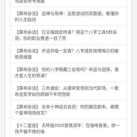
弯路女命专用篇
【算命杂谈】 忌神与用神：运势波动的双面镜，看懂你
的人生起伏
【算命杂谈】 日主强弱定终身？用这个八字工具5秒自
测，你的职业赛道一目了然
【算命杂谈】 岁运并临一定衰？八字成败规律揭示的破
局思维链
【算命杂谈】 你的八字暗藏三会局吗？命运与选择，谁
才是人生的导演？
【算命杂谈】 三命通会：从唐宋官场到当代职场，一套
命运哲学如何跨越千年而弥新
【算命杂谈】 女命十神组合自测：你的婚恋剧本，被哪
个星神悄悄改写？
【十二星座】 天秤座2025爱情流年：在咖啡香里，修一
场不偏不倚的缘