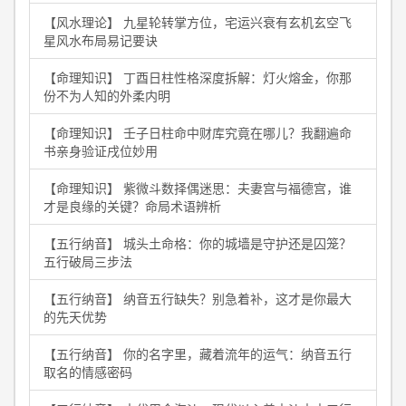
【风水理论】 九星轮转掌方位，宅运兴衰有玄机玄空飞
星风水布局易记要诀
【命理知识】 丁酉日柱性格深度拆解：灯火熔金，你那
份不为人知的外柔内明
【命理知识】 壬子日柱命中财库究竟在哪儿？我翻遍命
书亲身验证戌位妙用
【命理知识】 紫微斗数择偶迷思：夫妻宫与福德宫，谁
才是良缘的关键？命局术语辨析
【五行纳音】 城头土命格：你的城墙是守护还是囚笼？
五行破局三步法
【五行纳音】 纳音五行缺失？别急着补，这才是你最大
的先天优势
【五行纳音】 你的名字里，藏着流年的运气：纳音五行
取名的情感密码