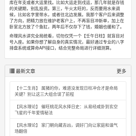
库在年支或者大运里找。比如大运走到戌运，那几年就是存钱
的关键期，别乱投资。第三，午火太旺的，反而要用水来调
候，比如名字里带水，或者往北边发展。我那个客户后来调整
了方向，把精力放在维护老客户上，不再盲目冲新单，加上在
卧室北方放了个鱼缸，两年后不仅存下了钱，婚姻也缓和了。
命理风水讲究全局统看，切勿仅凭一个【壬午日柱】就盲目对
号入座。如果你想了解自身的真实情况，最好通过专业的八字
排盘系统或算命API接口，结合完整命局进行详细测算。
最新文章
更多
【十二生肖】 属猪的你，难道没发现日柱冲合才是命局
关键？别让这三大组合误了前程
【风水理论】 催旺桃花风水择日史：从易经咸卦到玄空
飞星的千年爱情秘法
【风水理论】 家门朝向藏吉凶，调好门向让家庭和谐气
场翻倍