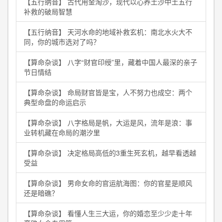
【五行纳音】 古代用金淘沙，现代以心养土沙中土五行
补救的破局智慧
【五行纳音】 天河水命的地域补救玄机：南北水火大不
同，你的城市选对了吗？
【算命杂谈】 八字“财官印绶”里，藏着中国人最深的亲子
节日情结
【算命杂谈】 命局财官皆是宝，人不努力也成空：两个
典型命盘的命运启示
【算命杂谈】 八字格局是帆，大运是风，流年是浪：事
业转机藏在命局的潮汐里
【算命杂谈】 决定格局高低的3重生死玄机，越早看透越
受益
【算命杂谈】 男命女命的官运航海图：你的官星是顺风
还是暗礁？
【算命杂谈】 看懂人生三大运，你的婚恋至少少走十年