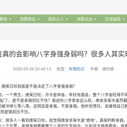
据算命
测算姓名
摇卦占卜
测算吉凶
在线抽签
柱真的会影响八字身强身弱吗？很多人其实
2026-05-06 20:45:13 标签：
命理知识
作者：缘份居
：庚寅日柱到底是不是决定了八字身强身弱？
例，一个男生，庚寅日柱，月令是申金，年柱有酉金，整个八字金旺得不
虎临门”，是不是身弱到扛不住？我说你八字里金这么旺，庚金坐寅木虽然
而被冲得七零八落，这明显是身强，不是身弱。他听完愣住，说难怪自己
，而是强到压不住。
点：很多人一看到庚寅日柱，就觉得庚金坐寅木是“绝地”，直接判断身弱
支一个位置，身强身弱要看整个八字的生克组合。比如月令是申酉金，或