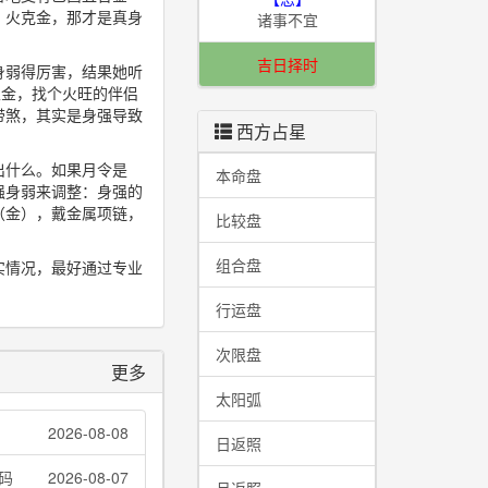
，火克金，那才是真身
诸事不宜
吉日择时
身弱得厉害，结果她听
生金，找个火旺的伴侣
带煞，其实是身强导致
西方占星
出什么。如果月令是
本命盘
强身弱来调整：身强的
（金），戴金属项链，
比较盘
组合盘
实情况，最好通过专业
行运盘
次限盘
更多
太阳弧
2026-08-08
日返照
码
2026-08-07