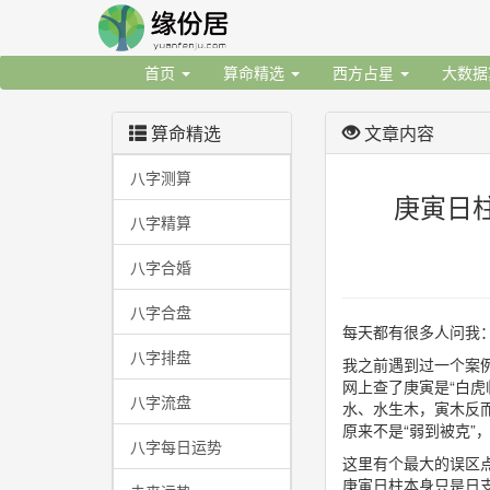
首页
算命精选
西方占星
大数
算命精选
文章内容
八字测算
庚寅日
八字精算
八字合婚
八字合盘
每天都有很多人问我
八字排盘
我之前遇到过一个案
网上查了庚寅是“白
八字流盘
水、水生木，寅木反
原来不是“弱到被克”
八字每日运势
这里有个最大的误区
庚寅日柱本身只是日