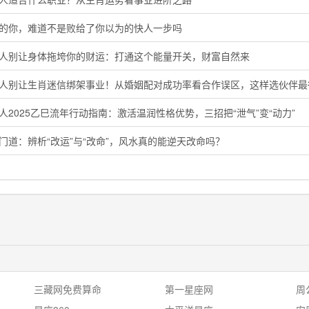
马的你，难道不是败给了你以为的快人一步吗
猴人别让身体拖垮你的财运：打通这个能量开关，财富自然来
鸡人别让生肖迷信绑架事业！从婚姻配对成功率看合作误区，这样选伙伴最
人2025乙巳流年行动指南：激活温润性格优势，三招把“泄气”变“动力”
门道：辨析“改运”与“改命”，风水真的能逆天改命吗？
三藏网免费算命
第一星座网
周