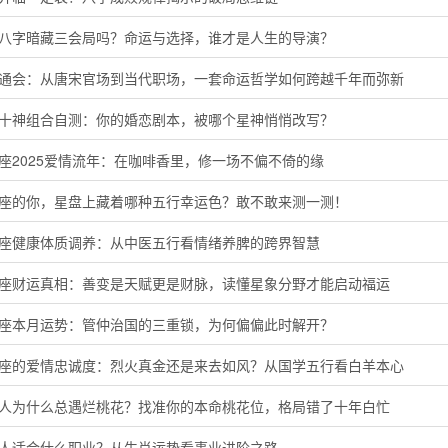
的八字暗藏三会局吗？命运与选择，谁才是人生的导演？
命通会：从唐宋官场到当代职场，一套命运哲学如何跨越千年而弥新
命十神组合自测：你的婚恋剧本，被哪个星神悄悄改写？
座2025爱情流年：在咖啡香里，修一场不偏不倚的缘
羊座的你，星盘上藏着哪种五行幸运色？敢不敢来测一测！
蟹座健康体质调养：从中医五行看情绪养脾的跨界智慧
子座财运真相：善变是天赋更是财脉，读懂星象分野才能启动福运
羯座本月运势：管仲治国的三重锁，为何偏偏此时解开？
羊座的爱情忠诚度：烈火真金还是来去如风？从国学五行看白羊本心
猴人为什么总遇烂桃花？找准你的本命桃花位，格局错了十年白忙
鸡人适合什么职业？从生肖运势看事业进阶之路