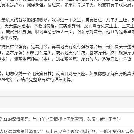
怕寅木是绝地，照样身强。反过来，如果月令是午火，地支有寅午戌火局
判最坑人的就是婚姻和职场。我见过一个女生，庚寅日柱，八字火土旺，
夫”，天天焦虑婚姻，不敢谈恋爱。其实她身弱，反而需要火来生土、土来
生，庚寅日柱身强，职场里总想压人一头，跟领导对着干，他以为是命里
金水来泄秀。
单凭日柱论强弱。先看月令，再看地支有没有强根或合局，最后看天干透
丑，基本身强；如果月令是火，或者地支有午戌，基本身弱。然后根据身
（水），佩戴木质饰品（木），别老戴金属；身弱的人，多穿白色、金色
。
看，切勿仅凭一个【庚寅日柱】就盲目对号入座。如果你想了解自身的真
API接口，结合完整命局进行详细测算。
象先锋的深情密码：当白羊座爱情撞上国学智慧，破局与新生正当时
蛇人财运风水摆件演变史：从上古灵物到现代招财神器，一脉相承的财富密