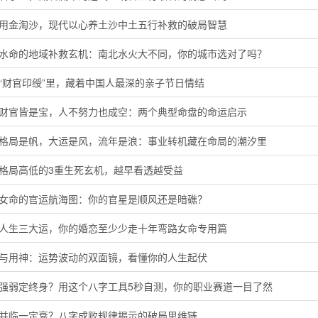
代用金淘沙，现代以心养土沙中土五行补救的破局智慧
河水命的地域补救玄机：南北水火大不同，你的城市选对了吗？
“财官印绶”里，藏着中国人最深的亲子节日情结
局财官皆是宝，人不努力也成空：两个典型命盘的命运启示
字格局是帆，大运是风，流年是浪：事业转机藏在命局的潮汐里
定格局高低的3重生死玄机，越早看透越受益
命女命的官运航海图：你的官星是顺风还是暗礁？
懂人生三大运，你的婚恋至少少走十年弯路女命专用篇
神与用神：运势波动的双面镜，看懂你的人生起伏
主强弱定终身？用这个八字工具5秒自测，你的职业赛道一目了然
运并临一定衰？八字成败规律揭示的破局思维链