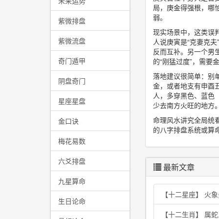
未来运势
局，庚金得强根，哪
弱。
紫微排盘
现实场景中，这类误
紫微流盘
人说庚寅是“克妻克
反而互补。另一个男
奇门遁甲
的“刚猛过度”，需要
落地建议很简单：别
阴盘奇门
金，或者地支有申酉
人，多穿黑色、蓝色
星座星盘
少去南方火旺的地方
命理风水讲究全局统
金口诀
的八字排盘系统或算命
梅花易数
六爻排盘
最新文章
九星算命
【十二星座】 火
生日论命
【十二生肖】 属