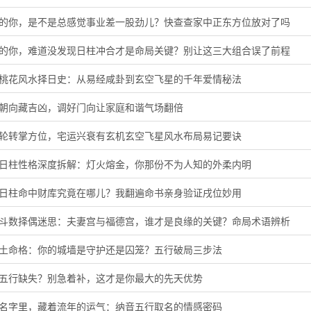
虎的你，是不是总感觉事业差一股劲儿？快查查家中正东方位放对了吗
猪的你，难道没发现日柱冲合才是命局关键？别让这三大组合误了前程
旺桃花风水择日史：从易经咸卦到玄空飞星的千年爱情秘法
门朝向藏吉凶，调好门向让家庭和谐气场翻倍
星轮转掌方位，宅运兴衰有玄机玄空飞星风水布局易记要诀
酉日柱性格深度拆解：灯火熔金，你那份不为人知的外柔内明
子日柱命中财库究竟在哪儿？我翻遍命书亲身验证戌位妙用
微斗数择偶迷思：夫妻宫与福德宫，谁才是良缘的关键？命局术语辨析
头土命格：你的城墙是守护还是囚笼？五行破局三步法
音五行缺失？别急着补，这才是你最大的先天优势
的名字里，藏着流年的运气：纳音五行取名的情感密码