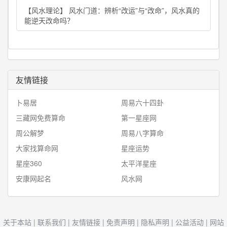
【风水理论】 风水门道：辨析“改运”与“改命”，风水真的
能逆天改命吗？
友情链接
卜易居
周易六十四卦
三藏网免费算命
第一星座网
周公解梦
周易八字算命
大家找算命网
星座运势
星座360
太平洋星座
安康网起名
风水网
关于本站
|
联系我们
|
友情链接
|
免责声明
|
隐私声明
|
公益活动
|
网站