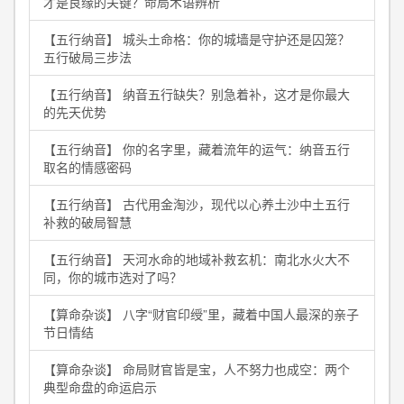
才是良缘的关键？命局术语辨析
【五行纳音】 城头土命格：你的城墙是守护还是囚笼？
五行破局三步法
【五行纳音】 纳音五行缺失？别急着补，这才是你最大
的先天优势
【五行纳音】 你的名字里，藏着流年的运气：纳音五行
取名的情感密码
【五行纳音】 古代用金淘沙，现代以心养土沙中土五行
补救的破局智慧
【五行纳音】 天河水命的地域补救玄机：南北水火大不
同，你的城市选对了吗？
【算命杂谈】 八字“财官印绶”里，藏着中国人最深的亲子
节日情结
【算命杂谈】 命局财官皆是宝，人不努力也成空：两个
典型命盘的命运启示