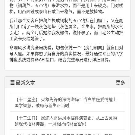
物（铜葫芦、五帝钱）来泄水煞，而不是用土来硬克。门对楼
梯，用凸面镜或泰山石敢当来稳气，而不是放植物。
我让那个女客户把葫芦换成铜制的五帝钱挂在门楣上，又在厕
所门口铺了一块灰色地垫（灰色属金，金生水，把厕所的水气
引走）。两个月后她给我发微信，说怀孕了，而且老公主动把
工资卡交给她管了。
命理风水讲究全局统看，切勿仅凭一个【房门朝向】就盲目对
号入座。如果你想了解自身的真实情况，最好通过专业的八字
排盘系统或算命API接口，结合完整命局进行详细测算。
最新文章
更多
【十二星座】 火象先锋的深情密码：当白羊座爱情撞上
国学智慧，破局与新生正当时
【十二生肖】 属蛇人财运风水摆件演变史：从上古灵物
到现代招财神器，一脉相承的财富密码