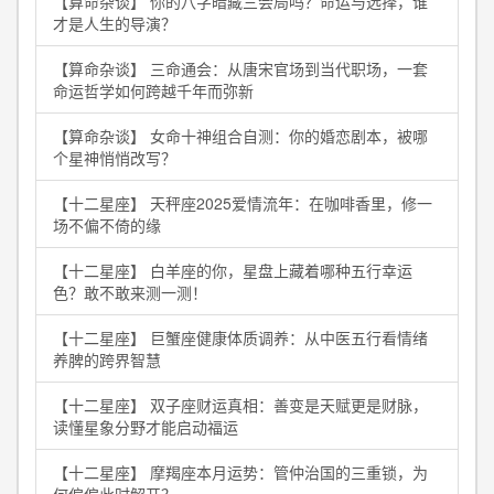
【算命杂谈】 你的八字暗藏三会局吗？命运与选择，谁
才是人生的导演？
【算命杂谈】 三命通会：从唐宋官场到当代职场，一套
命运哲学如何跨越千年而弥新
【算命杂谈】 女命十神组合自测：你的婚恋剧本，被哪
个星神悄悄改写？
【十二星座】 天秤座2025爱情流年：在咖啡香里，修一
场不偏不倚的缘
【十二星座】 白羊座的你，星盘上藏着哪种五行幸运
色？敢不敢来测一测！
【十二星座】 巨蟹座健康体质调养：从中医五行看情绪
养脾的跨界智慧
【十二星座】 双子座财运真相：善变是天赋更是财脉，
读懂星象分野才能启动福运
【十二星座】 摩羯座本月运势：管仲治国的三重锁，为