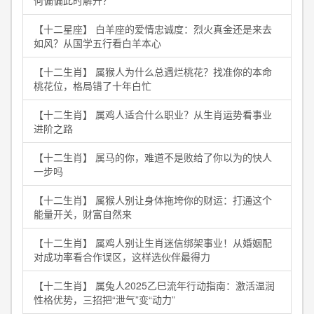
何偏偏此时解开？
【十二星座】 白羊座的爱情忠诚度：烈火真金还是来去
如风？从国学五行看白羊本心
【十二生肖】 属猴人为什么总遇烂桃花？找准你的本命
桃花位，格局错了十年白忙
【十二生肖】 属鸡人适合什么职业？从生肖运势看事业
进阶之路
【十二生肖】 属马的你，难道不是败给了你以为的快人
一步吗
【十二生肖】 属猴人别让身体拖垮你的财运：打通这个
能量开关，财富自然来
【十二生肖】 属鸡人别让生肖迷信绑架事业！从婚姻配
对成功率看合作误区，这样选伙伴最得力
【十二生肖】 属兔人2025乙巳流年行动指南：激活温润
性格优势，三招把“泄气”变“动力”