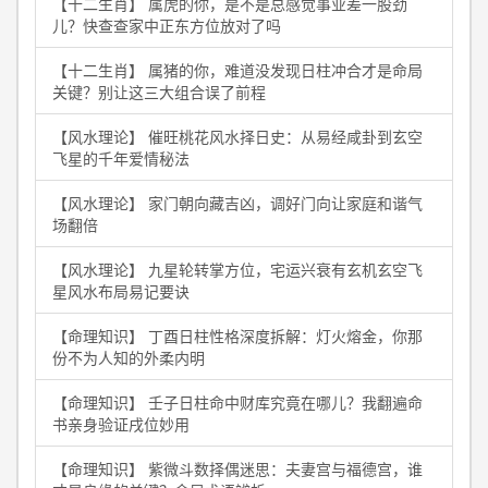
【十二生肖】 属虎的你，是不是总感觉事业差一股劲
儿？快查查家中正东方位放对了吗
【十二生肖】 属猪的你，难道没发现日柱冲合才是命局
关键？别让这三大组合误了前程
【风水理论】 催旺桃花风水择日史：从易经咸卦到玄空
飞星的千年爱情秘法
【风水理论】 家门朝向藏吉凶，调好门向让家庭和谐气
场翻倍
【风水理论】 九星轮转掌方位，宅运兴衰有玄机玄空飞
星风水布局易记要诀
【命理知识】 丁酉日柱性格深度拆解：灯火熔金，你那
份不为人知的外柔内明
【命理知识】 壬子日柱命中财库究竟在哪儿？我翻遍命
书亲身验证戌位妙用
【命理知识】 紫微斗数择偶迷思：夫妻宫与福德宫，谁