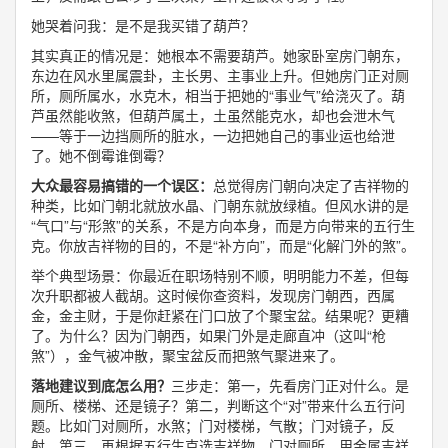
她哭着问我：是不是我买错了葫芦？
其实真正的情况是：她根本不需要葫芦。她家卧室房门朝东，
东边在风水里属震卦，主长男、主事业上升。但她房门正对厕
所，厕所属水，水克木，相当于把她的“事业气”给浇灭了。葫
芦虽然能收煞，但葫芦属土，土虽然能克水，却也会泄木气
——等于一边挡厕所的脏水，一边把她自己的事业运也给泄
了。她不倒霉谁倒霉？
大众最容易搞错的一个误区：
总觉得房门朝向决定了吉祥物的
种类，比如门朝北就放水晶、门朝东就放绿植。但风水讲的是
“气口”与“形煞”的关系，不是方向本身，而是方向带来的五行生
克。你放吉祥物的目的，不是“补方向”，而是“化解门外的煞”。
举个典型场景：你最近在职场特别不顺，明明能力不差，但每
次升职都被人截胡。这时候你查资料，发现房门朝西，西属
金，金主财，于是你赶紧在门口放了个聚宝盆。结果呢？更糟
了。为什么？因为门朝西，如果门外是走廊直冲（这叫“枪
煞”），金气被冲散，聚宝盆反而把煞气聚进来了。
落地建议到底怎么用？
三步走：第一，先看房门正对什么。是
厕所、楼梯、还是镜子？第二，判断这个“对”带来什么五行问
题。比如门对厕所，水煞；门对楼梯，气散；门对镜子，反
射。第三，再根据五行生克选吉祥物。门对厕所，用金属吉祥