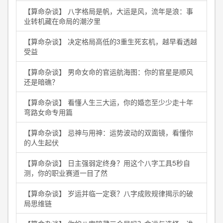
【算命杂谈】 八字格局是帆，大运是风，流年是浪：事
业转机藏在命局的潮汐里
【算命杂谈】 决定格局高低的3重生死玄机，越早看透越
受益
【算命杂谈】 男命女命的官运航海图：你的官星是顺风
还是暗礁？
【算命杂谈】 看懂人生三大运，你的婚恋至少少走十年
弯路女命专用篇
【算命杂谈】 忌神与用神：运势波动的双面镜，看懂你
的人生起伏
【算命杂谈】 日主强弱定终身？用这个八字工具5秒自
测，你的职业赛道一目了然
【算命杂谈】 岁运并临一定衰？八字成败规律揭示的破
局思维链