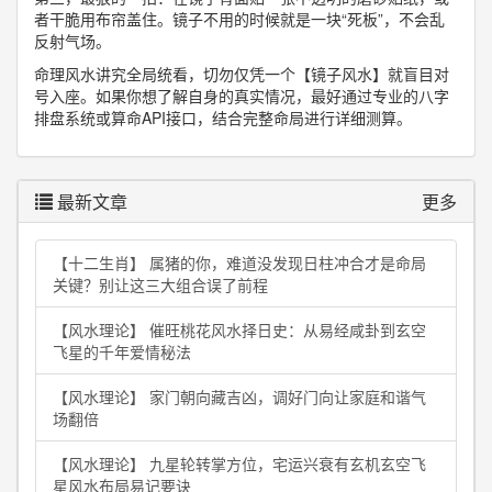
者干脆用布帘盖住。镜子不用的时候就是一块“死板”，不会乱
反射气场。
命理风水讲究全局统看，切勿仅凭一个【镜子风水】就盲目对
号入座。如果你想了解自身的真实情况，最好通过专业的八字
排盘系统或算命API接口，结合完整命局进行详细测算。
最新文章
更多
【十二生肖】 属猪的你，难道没发现日柱冲合才是命局
关键？别让这三大组合误了前程
【风水理论】 催旺桃花风水择日史：从易经咸卦到玄空
飞星的千年爱情秘法
【风水理论】 家门朝向藏吉凶，调好门向让家庭和谐气
场翻倍
【风水理论】 九星轮转掌方位，宅运兴衰有玄机玄空飞
星风水布局易记要诀