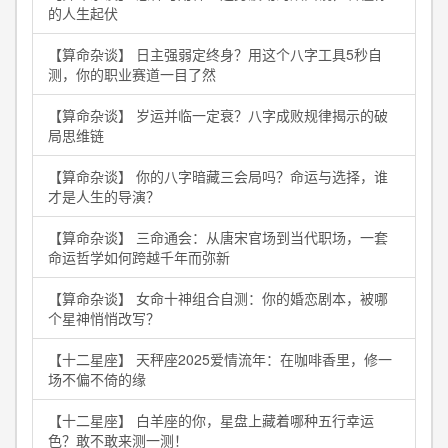
的人生起伏
【算命杂谈】 日主强弱定终身？用这个八字工具5秒自
测，你的职业赛道一目了然
【算命杂谈】 岁运并临一定衰？八字成败规律揭示的破
局思维链
【算命杂谈】 你的八字暗藏三会局吗？命运与选择，谁
才是人生的导演？
【算命杂谈】 三命通会：从唐宋官场到当代职场，一套
命运哲学如何跨越千年而弥新
【算命杂谈】 女命十神组合自测：你的婚恋剧本，被哪
个星神悄悄改写？
【十二星座】 天秤座2025爱情流年：在咖啡香里，修一
场不偏不倚的缘
【十二星座】 白羊座的你，星盘上藏着哪种五行幸运
色？敢不敢来测一测！