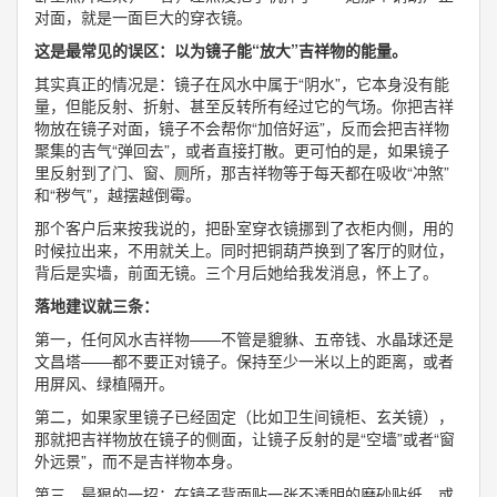
对面，就是一面巨大的穿衣镜。
这是最常见的误区：以为镜子能“放大”吉祥物的能量。
其实真正的情况是：镜子在风水中属于“阴水”，它本身没有能
量，但能反射、折射、甚至反转所有经过它的气场。你把吉祥
物放在镜子对面，镜子不会帮你“加倍好运”，反而会把吉祥物
聚集的吉气“弹回去”，或者直接打散。更可怕的是，如果镜子
里反射到了门、窗、厕所，那吉祥物等于每天都在吸收“冲煞”
和“秽气”，越摆越倒霉。
那个客户后来按我说的，把卧室穿衣镜挪到了衣柜内侧，用的
时候拉出来，不用就关上。同时把铜葫芦换到了客厅的财位，
背后是实墙，前面无镜。三个月后她给我发消息，怀上了。
落地建议就三条：
第一，任何风水吉祥物——不管是貔貅、五帝钱、水晶球还是
文昌塔——都不要正对镜子。保持至少一米以上的距离，或者
用屏风、绿植隔开。
第二，如果家里镜子已经固定（比如卫生间镜柜、玄关镜），
那就把吉祥物放在镜子的侧面，让镜子反射的是“空墙”或者“窗
外远景”，而不是吉祥物本身。
第三，最狠的一招：在镜子背面贴一张不透明的磨砂贴纸，或