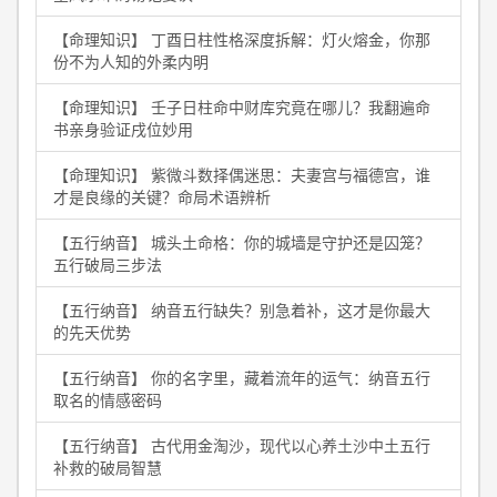
【命理知识】 丁酉日柱性格深度拆解：灯火熔金，你那
份不为人知的外柔内明
【命理知识】 壬子日柱命中财库究竟在哪儿？我翻遍命
书亲身验证戌位妙用
【命理知识】 紫微斗数择偶迷思：夫妻宫与福德宫，谁
才是良缘的关键？命局术语辨析
【五行纳音】 城头土命格：你的城墙是守护还是囚笼？
五行破局三步法
【五行纳音】 纳音五行缺失？别急着补，这才是你最大
的先天优势
【五行纳音】 你的名字里，藏着流年的运气：纳音五行
取名的情感密码
【五行纳音】 古代用金淘沙，现代以心养土沙中土五行
补救的破局智慧