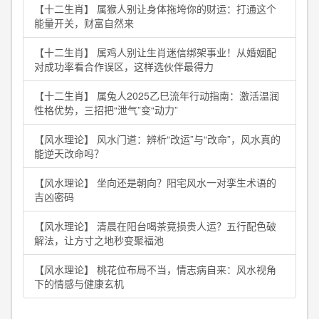
【十二生肖】 属猴人别让身体拖垮你的财运：打通这个
能量开关，财富自然来
【十二生肖】 属鸡人别让生肖迷信绑架事业！从婚姻配
对成功率看合作误区，这样选伙伴最得力
【十二生肖】 属兔人2025乙巳流年行动指南：激活温润
性格优势，三招把“泄气”变“动力”
【风水理论】 风水门道：辨析“改运”与“改命”，风水真的
能逆天改命吗？
【风水理论】 坐向还是朝向？阳宅风水一对孪生术语的
吉凶密码
【风水理论】 清晨在阳台喝茶竟损贵人运？五行配色破
解法，让方寸之地秒变聚福池
【风水理论】 桃花位布局不当，情志病自来：风水视角
下的情感与健康玄机