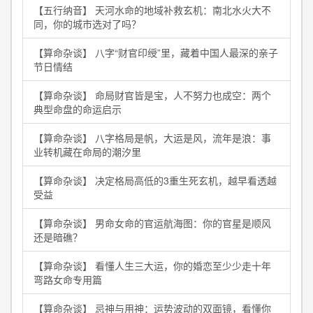
【五行纳音】 天河水命的地域补救玄机：南北水火大不
同，你的城市选对了吗？
【算命杂谈】 八字“财官印绶”里，藏着中国人最深的亲子
节日情结
【算命杂谈】 命局财官皆是宝，人不努力也成空：两个
典型命盘的命运启示
【算命杂谈】 八字格局是帆，大运是风，流年是浪：事
业转机藏在命局的潮汐里
【算命杂谈】 决定格局高低的3重生死玄机，越早看透越
受益
【算命杂谈】 男命女命的官运航海图：你的官星是顺风
还是暗礁？
【算命杂谈】 看懂人生三大运，你的婚恋至少少走十年
弯路女命专用篇
【算命杂谈】 忌神与用神：运势波动的双面镜，看懂你