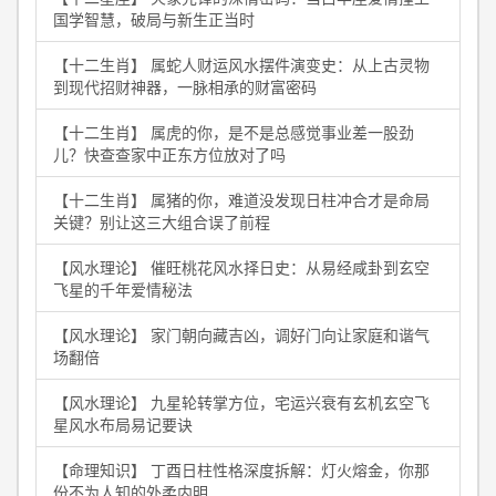
国学智慧，破局与新生正当时
【十二生肖】 属蛇人财运风水摆件演变史：从上古灵物
到现代招财神器，一脉相承的财富密码
【十二生肖】 属虎的你，是不是总感觉事业差一股劲
儿？快查查家中正东方位放对了吗
【十二生肖】 属猪的你，难道没发现日柱冲合才是命局
关键？别让这三大组合误了前程
【风水理论】 催旺桃花风水择日史：从易经咸卦到玄空
飞星的千年爱情秘法
【风水理论】 家门朝向藏吉凶，调好门向让家庭和谐气
场翻倍
【风水理论】 九星轮转掌方位，宅运兴衰有玄机玄空飞
星风水布局易记要诀
【命理知识】 丁酉日柱性格深度拆解：灯火熔金，你那
份不为人知的外柔内明