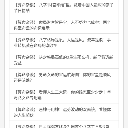
【算命杂谈】 八字“财官印绶”里，藏着中国人最深的亲子
节日情结
【算命杂谈】 命局财官皆是宝，人不努力也成空：两个
典型命盘的命运启示
【算命杂谈】 八字格局是帆，大运是风，流年是浪：事
业转机藏在命局的潮汐里
【算命杂谈】 决定格局高低的3重生死玄机，越早看透越
受益
【算命杂谈】 男命女命的官运航海图：你的官星是顺风
还是暗礁？
【算命杂谈】 看懂人生三大运，你的婚恋至少少走十年
弯路女命专用篇
【算命杂谈】 忌神与用神：运势波动的双面镜，看懂你
的人生起伏
【算命杂谈】 日主强弱定终身？用这个八字工具5秒自