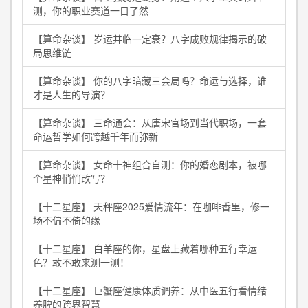
测，你的职业赛道一目了然
【算命杂谈】 岁运并临一定衰？八字成败规律揭示的破
局思维链
【算命杂谈】 你的八字暗藏三会局吗？命运与选择，谁
才是人生的导演？
【算命杂谈】 三命通会：从唐宋官场到当代职场，一套
命运哲学如何跨越千年而弥新
【算命杂谈】 女命十神组合自测：你的婚恋剧本，被哪
个星神悄悄改写？
【十二星座】 天秤座2025爱情流年：在咖啡香里，修一
场不偏不倚的缘
【十二星座】 白羊座的你，星盘上藏着哪种五行幸运
色？敢不敢来测一测！
【十二星座】 巨蟹座健康体质调养：从中医五行看情绪
养脾的跨界智慧