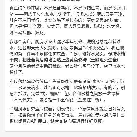
真正的问题在哪？不是灶台朝向，不是冰箱位置，而是“火水未
济”——厨房里火气和水气失衡了。很多人以为厨房只要干净、
灶台不冲门就行，其实忽略了最核心的：厨房是家的“财库”，
但也是“是非之源”。火太旺，家人容易暴躁、破财；水太盛，
则容易抑郁、漏财。
我那个客户，厨房水龙头漏水半年没修，洗碗池总是积着油
水，灶台却天天大火爆炒。这就是典型的“水火交战”。我让他
做的第一件事不是挪任何东西，而是：
修好水龙头，保持水槽
干爽，把灶台背后的墙面贴上浅黄色瓷砖（土能泄火生金）
。
两个月后他老婆主动跟我说，老公脾气明显软了，店里流水也
稳住了。
所以落地建议很简单：先看你家厨房有没有“水火打架”的硬伤
——水龙头滴水、灶台正对水槽、冰箱紧贴炉灶。有的话，别
急着拆改，先做“物理隔离”：在灶台和水槽之间放一盆绿植
（木气通关），或者挂一串五帝钱（金属性平衡）。
命理风水讲究全局统看，切勿仅凭一个厨房风水就盲目对号入
座。如果你想了解自身的真实情况，最好通过专业的八字排盘
系统或算命API接口，结合完整命局进行详细测算。