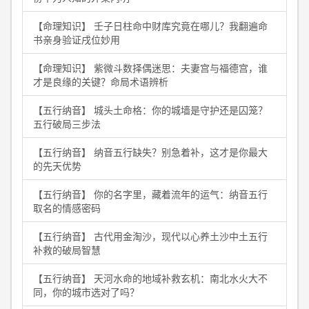
【命理知识】 壬子日柱命中财库究竟在哪儿？我翻遍命
书亲身验证戌位妙用
【命理知识】 紫微斗数择偶迷思：夫妻宫与福德宫，谁
才是良缘的关键？命局术语辨析
【五行纳音】 城头土命格：你的城墙是守护还是囚笼？
五行破局三步法
【五行纳音】 纳音五行缺失？别急着补，这才是你最大
的先天优势
【五行纳音】 你的名字里，藏着流年的运气：纳音五行
取名的情感密码
【五行纳音】 古代用金淘沙，现代以心养土沙中土五行
补救的破局智慧
【五行纳音】 天河水命的地域补救玄机：南北水火大不
同，你的城市选对了吗？