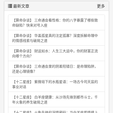
最新文章
更多
【算命杂谈】 三命通会看性格：你的八字暴露了哪些致
命缺陷？快来对号入座
【算命杂谈】 华盖孤星真的注定孤寡？深度拆解命理中
的情感线索与破局之道
【算命杂谈】 财运如水：人生三大运中，你的财富正流
向哪个方向？
【算命杂谈】 三命通会里的阴差阳错日：是命理陷阱，
还是心理镜像？
【十二星座】 紫微垣下的水瓶星语：一场古今司天监的
事业对话
【十二星座】 白羊座健康：从沙场先锋到都市斗士，千
年火象的养生破局之道
【十二星座】 火象先锋的深情密码：当白羊座爱情撞上