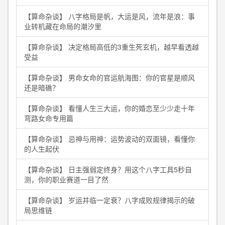
【算命杂谈】 八字格局是帆，大运是风，流年是浪：事
业转机藏在命局的潮汐里
【算命杂谈】 决定格局高低的3重生死玄机，越早看透越
受益
【算命杂谈】 男命女命的官运航海图：你的官星是顺风
还是暗礁？
【算命杂谈】 看懂人生三大运，你的婚恋至少少走十年
弯路女命专用篇
【算命杂谈】 忌神与用神：运势波动的双面镜，看懂你
的人生起伏
【算命杂谈】 日主强弱定终身？用这个八字工具5秒自
测，你的职业赛道一目了然
【算命杂谈】 岁运并临一定衰？八字成败规律揭示的破
局思维链