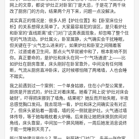
网上的文章，都说“炉灶正对卧室门”是大忌，于是花了两千块
改了厨房门的方向，结果两个月下来，问题一点没解决。
其实真正的情况是：很多人把【炉灶位置】和【卧室床位分
析】的关系想得太简单了。大家最容易犯的误区，是只看炉灶
和卧室的“直线距离”或“门对门”这类表面现象，却忽略了整个住
宅的气场流动。炉灶属火，卧室属静，火气确实会干扰睡眠，
但关键在于“火气怎么进来的”。如果炉灶和卧室之间隔着客
厅、过道或者卫生间，那点火气早就被中和了，根本影响不到
你。真正要命的，是炉灶和床头在同一个“气场通道”上——比
如炉灶在厨房靠里，床头刚好在卧室靠外，中间没有任何隔
断，气流从厨房直冲卧床，这时候哪怕隔了两堵墙，人也会睡
不踏实。
我之前遇到过一个案例：一个单身姑娘，住在小户型公寓里，
厨房是开放式的，炉灶正对着床尾。她看了网上说“炉灶对床会
破财”，吓得把床挪到了墙角。结果呢？她反而开始失眠，半夜
总感觉胸口发闷。我去现场一看，炉灶和床之间确实没有对正
了，但床头紧贴着一面墙，墙的另一侧就是炉灶。火气通过墙
体传导，等于她每晚枕着火炉睡。后来我让她把床换到房间对
角线，床头靠窗，中间加一个屏风隔断，一周后她发消息说终
于能一觉睡到天亮了。
所以落地建议是什么？第一，别死磕“门对门”。先画一张你家