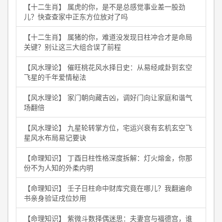
【十二生肖】 属虎的你，是不是总感觉事业差一股劲
儿？快查查家中正东方位放对了吗
【十二生肖】 属猪的你，难道没发现日柱冲合才是命局
关键？别让这三大组合误了前程
【风水理论】 催旺桃花风水择日史：从易经咸卦到玄空
飞星的千年爱情秘法
【风水理论】 家门朝向藏吉凶，调好门向让家庭和谐气
场翻倍
【风水理论】 九星轮转掌方位，宅运兴衰有玄机玄空飞
星风水布局易记要诀
【命理知识】 丁酉日柱性格深度拆解：灯火熔金，你那
份不为人知的外柔内明
【命理知识】 壬子日柱命中财库究竟在哪儿？我翻遍命
书亲身验证戌位妙用
【命理知识】 紫微斗数择偶迷思：夫妻宫与福德宫，谁