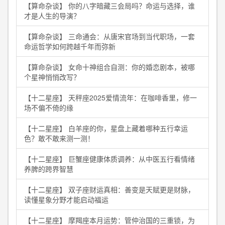
【算命杂谈】 你的八字暗藏三会局吗？命运与选择，谁
才是人生的导演？
【算命杂谈】 三命通会：从唐宋官场到当代职场，一套
命运哲学如何跨越千年而弥新
【算命杂谈】 女命十神组合自测：你的婚恋剧本，被哪
个星神悄悄改写？
【十二星座】 天秤座2025爱情流年：在咖啡香里，修一
场不偏不倚的缘
【十二星座】 白羊座的你，星盘上藏着哪种五行幸运
色？敢不敢来测一测！
【十二星座】 巨蟹座健康体质调养：从中医五行看情绪
养脾的跨界智慧
【十二星座】 双子座财运真相：善变是天赋更是财脉，
读懂星象分野才能启动福运
【十二星座】 摩羯座本月运势：管仲治国的三重锁，为