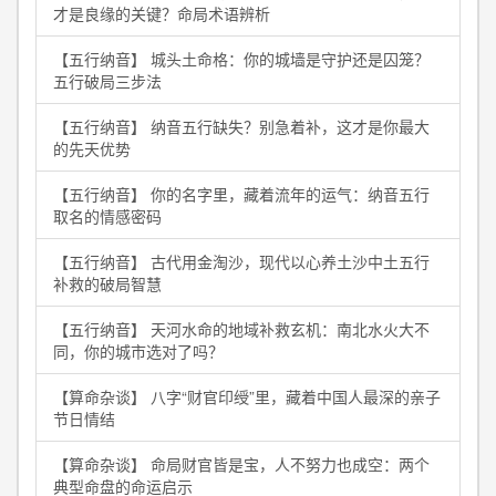
才是良缘的关键？命局术语辨析
【五行纳音】 城头土命格：你的城墙是守护还是囚笼？
五行破局三步法
【五行纳音】 纳音五行缺失？别急着补，这才是你最大
的先天优势
【五行纳音】 你的名字里，藏着流年的运气：纳音五行
取名的情感密码
【五行纳音】 古代用金淘沙，现代以心养土沙中土五行
补救的破局智慧
【五行纳音】 天河水命的地域补救玄机：南北水火大不
同，你的城市选对了吗？
【算命杂谈】 八字“财官印绶”里，藏着中国人最深的亲子
节日情结
【算命杂谈】 命局财官皆是宝，人不努力也成空：两个
典型命盘的命运启示