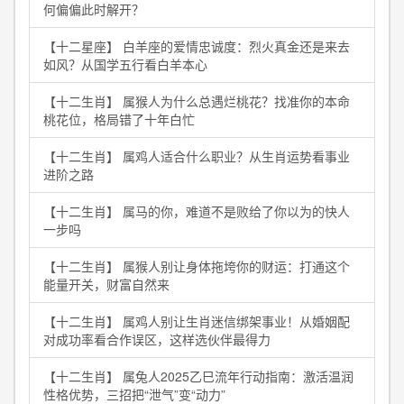
何偏偏此时解开？
【十二星座】 白羊座的爱情忠诚度：烈火真金还是来去
如风？从国学五行看白羊本心
【十二生肖】 属猴人为什么总遇烂桃花？找准你的本命
桃花位，格局错了十年白忙
【十二生肖】 属鸡人适合什么职业？从生肖运势看事业
进阶之路
【十二生肖】 属马的你，难道不是败给了你以为的快人
一步吗
【十二生肖】 属猴人别让身体拖垮你的财运：打通这个
能量开关，财富自然来
【十二生肖】 属鸡人别让生肖迷信绑架事业！从婚姻配
对成功率看合作误区，这样选伙伴最得力
【十二生肖】 属兔人2025乙巳流年行动指南：激活温润
性格优势，三招把“泄气”变“动力”