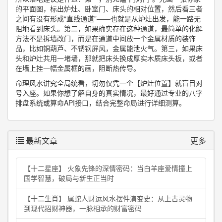
的平面图，标出炉灶、卧室门、床头的相对位置，然后看三者
之间有没有形成“直线通道”——也就是从炉灶出发，能一路无
阻地看到床头。第二，如果确实存在这种通道，最简单的化解
方法不是拆墙改门，而是在通道中间放一个金属材质的装饰
品，比如铜葫芦、不锈钢屏风，金属能泄火气。第三，如果床
头和炉灶共用一堵墙，那就把床头换成厚实木质床头板，或者
在墙上挂一幅金属框的画，阻断热传导。
命理风水讲究全局统看，切勿仅凭一个【炉灶位置】就盲目对
号入座。如果你想了解自身的真实情况，最好通过专业的八字
排盘系统或算命API接口，结合完整命局进行详细测算。
最新文章
更多
【十二星座】 火象先锋的深情密码：当白羊座爱情撞上
国学智慧，破局与新生正当时
【十二生肖】 属蛇人财运风水摆件演变史：从上古灵物
到现代招财神器，一脉相承的财富密码