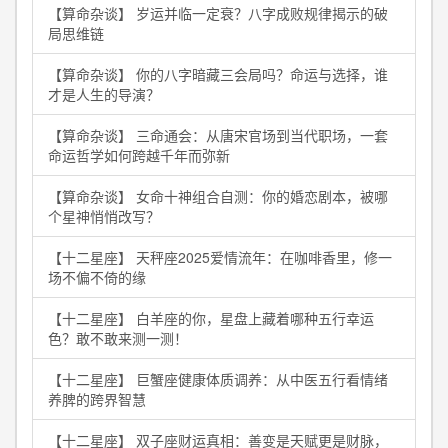
【算命杂谈】 岁运并临一定衰？八字成败规律揭示的破
局思维链
【算命杂谈】 你的八字暗藏三会局吗？命运与选择，谁
才是人生的导演？
【算命杂谈】 三命通会：从唐宋官场到当代职场，一套
命运哲学如何跨越千年而弥新
【算命杂谈】 女命十神组合自测：你的婚恋剧本，被哪
个星神悄悄改写？
【十二星座】 天秤座2025爱情流年：在咖啡香里，修一
场不偏不倚的缘
【十二星座】 白羊座的你，星盘上藏着哪种五行幸运
色？敢不敢来测一测！
【十二星座】 巨蟹座健康体质调养：从中医五行看情绪
养脾的跨界智慧
【十二星座】 双子座财运真相：善变是天赋更是财脉，