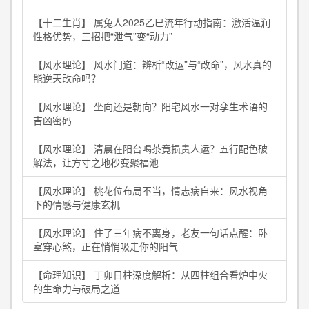
【十二生肖】 属兔人2025乙巳流年行动指南：激活温润
性格优势，三招把“泄气”变“动力”
【风水理论】 风水门道：辨析“改运”与“改命”，风水真的
能逆天改命吗？
【风水理论】 坐向还是朝向？阳宅风水一对孪生术语的
吉凶密码
【风水理论】 清晨在阳台喝茶竟损贵人运？五行配色破
解法，让方寸之地秒变聚福池
【风水理论】 桃花位布局不当，情志病自来：风水视角
下的情感与健康玄机
【风水理论】 住了三年病不离身，老友一句话点醒：卧
室穿心煞，正在悄悄吸走你的阳气
【命理知识】 丁卯日柱深度解析：从四柱组合看炉中火
的生命力与破局之道