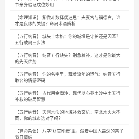
书亲身验证戌位妙用
【命理知识】 紫微斗数择偶迷思：夫妻宫与福德宫，谁
才是良缘的关键？命局术语辨析
【五行纳音】 城头土命格：你的城墙是守护还是囚笼？
五行破局三步法
【五行纳音】 纳音五行缺失？别急着补，这才是你最大
的先天优势
【五行纳音】 你的名字里，藏着流年的运气：纳音五行
取名的情感密码
【五行纳音】 古代用金淘沙，现代以心养土沙中土五行
补救的破局智慧
【五行纳音】 天河水命的地域补救玄机：南北水火大不
同，你的城市选对了吗？
【算命杂谈】 八字“财官印绶”里，藏着中国人最深的亲子
节日情结