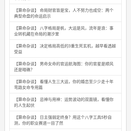
【算命杂谈】 命局财官皆是宝，人不努力也成空：两个
典型命盘的命运启示
【算命杂谈】 八字格局是帆，大运是风，流年是浪：事
业转机藏在命局的潮汐里
【算命杂谈】 决定格局高低的3重生死玄机，越早看透越
受益
【算命杂谈】 男命女命的官运航海图：你的官星是顺风
还是暗礁？
【算命杂谈】 看懂人生三大运，你的婚恋至少少走十年
弯路女命专用篇
【算命杂谈】 忌神与用神：运势波动的双面镜，看懂你
的人生起伏
【算命杂谈】 日主强弱定终身？用这个八字工具5秒自
测，你的职业赛道一目了然