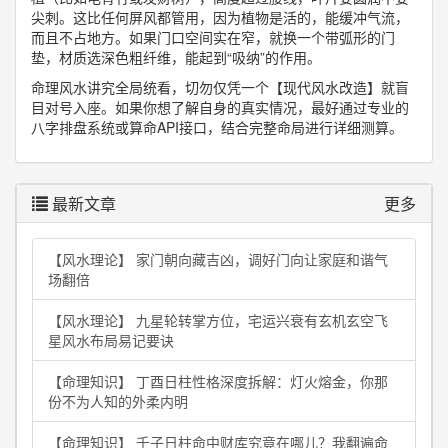
尖刺。这比任何屏风都管用，因为植物是活的，能缓冲气流，
而且不占地方。如果门口空间实在窄，就换一个带弧形的门
垫，材质选深色粗纤维，能起到“吸纳”的作用。
命理风水讲究全局统看，切勿仅凭一个【现代风水改造】就盲
目对号入座。如果你想了解自身的真实情况，最好通过专业的
八字排盘系统或算命API接口，结合完整命局进行详细测算。
最新文章
更多
【风水理论】 家门朝向藏吉凶，调好门向让家庭和谐气
场翻倍
【风水理论】 九星轮转掌方位，宅运兴衰有玄机玄空飞
星风水布局易记要诀
【命理知识】 丁酉日柱性格深度拆解：灯火熔金，你那
份不为人知的外柔内明
【命理知识】 壬子日柱命中财库究竟在哪儿？我翻遍命