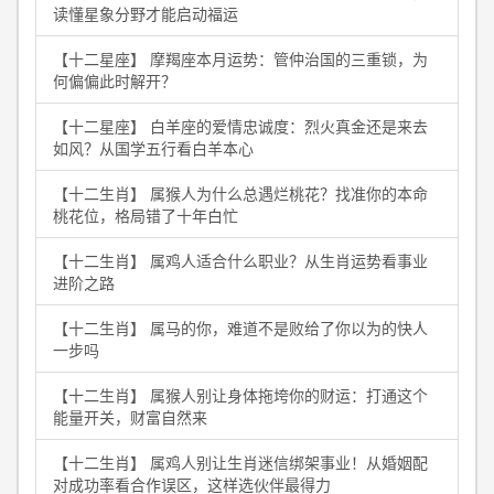
读懂星象分野才能启动福运
【十二星座】 摩羯座本月运势：管仲治国的三重锁，为
何偏偏此时解开？
【十二星座】 白羊座的爱情忠诚度：烈火真金还是来去
如风？从国学五行看白羊本心
【十二生肖】 属猴人为什么总遇烂桃花？找准你的本命
桃花位，格局错了十年白忙
【十二生肖】 属鸡人适合什么职业？从生肖运势看事业
进阶之路
【十二生肖】 属马的你，难道不是败给了你以为的快人
一步吗
【十二生肖】 属猴人别让身体拖垮你的财运：打通这个
能量开关，财富自然来
【十二生肖】 属鸡人别让生肖迷信绑架事业！从婚姻配
对成功率看合作误区，这样选伙伴最得力