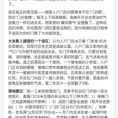
了。
其实真正的情况是——她家入户门的问题根本不在“门对厕”，
而在“门对电梯”。每天上下班高峰期，电梯开开合合带动的气
流像刀一样切进玄关，把家里的“藏风聚气”全搅散了。这种动
态的冲煞，你光靠改门洞位置是没用的，因为电梯的运行规律
不会因为你的门换了方向就改变。
大多数人搞错的一个误区：
以为入户门风水只看“门本身”的方
位和朝向。但现代住宅尤其是高层公寓，入户门真正影响的是
“气口”与外部环境的动态关系。你门开得再吉利，只要对到电
梯、消防楼梯、长走廊或者对面人家的防盗门，吉气进来也会
被冲散。我之前遇到过一个案例，一个做电商的小老板，入户
门正对消防楼梯，楼梯口常年堆着物业的清洁工具，他连着两
年双十一都被同行恶意差评搞到封店。后来我让他把门垫换成
红色，并且在门内挂了一面八卦镜，不是对着外面，而是斜45
度角反射楼梯的气流，第二年双十一业绩翻了3倍。
落地建议：
别一上来就砸墙改门。先拿手机站在门外拍一张全
景照片，看看门口3米范围内有没有以下三种东西：1）电梯门
（尤其是两梯对开那种）；2）消防门或安全通道（常开状态更
凶）；3）对面邻居的门（门对门且对方门比你家大）。如果
有，优先用“以形化形”的办法——在门内玄关处放一盆阔叶绿
植（比如龟背竹或发财树），高度超过腰线，叶片要圆润不要