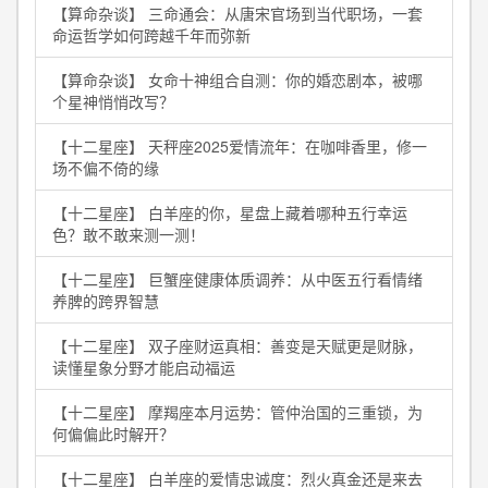
【算命杂谈】 三命通会：从唐宋官场到当代职场，一套
命运哲学如何跨越千年而弥新
【算命杂谈】 女命十神组合自测：你的婚恋剧本，被哪
个星神悄悄改写？
【十二星座】 天秤座2025爱情流年：在咖啡香里，修一
场不偏不倚的缘
【十二星座】 白羊座的你，星盘上藏着哪种五行幸运
色？敢不敢来测一测！
【十二星座】 巨蟹座健康体质调养：从中医五行看情绪
养脾的跨界智慧
【十二星座】 双子座财运真相：善变是天赋更是财脉，
读懂星象分野才能启动福运
【十二星座】 摩羯座本月运势：管仲治国的三重锁，为
何偏偏此时解开？
【十二星座】 白羊座的爱情忠诚度：烈火真金还是来去