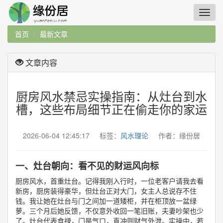
首页
最新文章
文章内容
厨房风水禁忌实操指南：从灶台到水
槽，这些布局细节正在偷走你的家运
2026-06-04 12:45:17 标签：
风水理论
作者：缘份居
一、灶台朝向：看不见的财运风向标
厨房风水，首重灶台。记得我刚入行时，一位老客户请我去看
新房，厨房装得豪华，但灶台正对大门，女主人总说存不住
钱。我让她在灶台与门之间加一道矮柜，并在柜顶放一盆绿
萝。三个月后她反馈，不仅意外收回一笔旧账，夫妻吵架也少
了。灶台代表食禄，门是气口，直冲则财气外泄。实操中，若