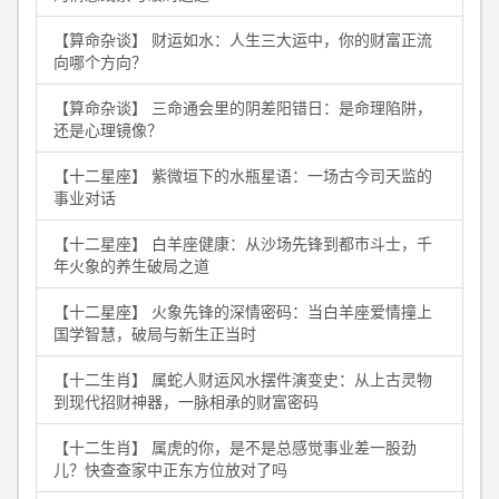
【算命杂谈】 财运如水：人生三大运中，你的财富正流
向哪个方向？
【算命杂谈】 三命通会里的阴差阳错日：是命理陷阱，
还是心理镜像？
【十二星座】 紫微垣下的水瓶星语：一场古今司天监的
事业对话
【十二星座】 白羊座健康：从沙场先锋到都市斗士，千
年火象的养生破局之道
【十二星座】 火象先锋的深情密码：当白羊座爱情撞上
国学智慧，破局与新生正当时
【十二生肖】 属蛇人财运风水摆件演变史：从上古灵物
到现代招财神器，一脉相承的财富密码
【十二生肖】 属虎的你，是不是总感觉事业差一股劲
儿？快查查家中正东方位放对了吗