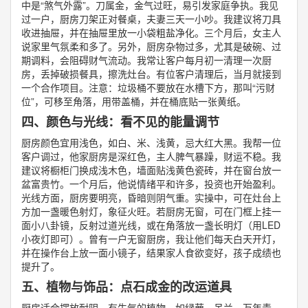
中是“煞气外露”。刀属金，金气过旺，易引发家庭争执。我见
过一户，厨房刀架正对餐桌，夫妻三天一小吵。我建议将刀具
收进抽屉，并在抽屉里放一小袋粗盐净化。三个月后，女主人
说家里气氛柔和多了。另外，厨房杂物过多，尤其是破碗、过
期调料，会阻碍财气流动。我常让客户每月初一清理一次厨
房，丢掉破损餐具，擦洗灶台。有位客户清理后，当月就接到
一个合作项目。注意：垃圾桶不要放在水槽下方，那叫“污财
位”，可移至角落，用带盖桶，并在桶底贴一张黄纸。
四、颜色与光线：看不见的能量调节
厨房颜色宜用浅色，如白、米、浅黄，忌大红大黑。我帮一位
客户调过，他家厨房是深红色，主人脾气暴躁，财运不稳。我
建议将橱柜门换成浅木色，墙面贴浅黄色瓷砖，并在窗台放一
盆富贵竹。一个月后，他说情绪平和许多，投资也开始盈利。
光线方面，厨房要明亮，昏暗则阴气重。实操中，可在灶台上
方加一盏暖色射灯，象征火旺。若厨房无窗，可在门框上挂一
面小八卦镜，反射过道光线，或在角落放一盏长明灯（用LED
小夜灯即可）。曾有一户无窗厨房，我让他们每天白天开灯，
并在操作台上放一面小镜子，结果家人食欲变好，孩子成绩也
提升了。
五、植物与饰品：点石成金的改运道具
厨房适合摆放耐阴、有生气的植物，如绿萝、吊兰、万年青。