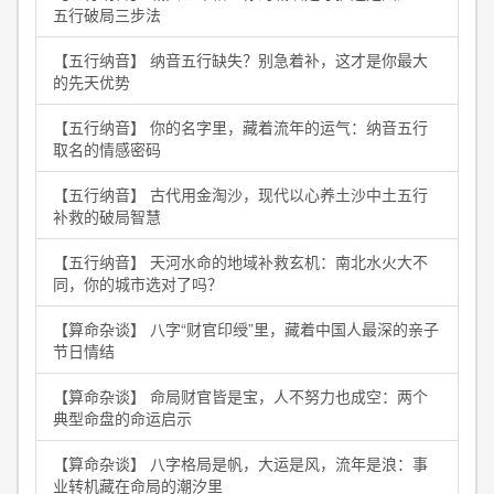
五行破局三步法
【五行纳音】 纳音五行缺失？别急着补，这才是你最大
的先天优势
【五行纳音】 你的名字里，藏着流年的运气：纳音五行
取名的情感密码
【五行纳音】 古代用金淘沙，现代以心养土沙中土五行
补救的破局智慧
【五行纳音】 天河水命的地域补救玄机：南北水火大不
同，你的城市选对了吗？
【算命杂谈】 八字“财官印绶”里，藏着中国人最深的亲子
节日情结
【算命杂谈】 命局财官皆是宝，人不努力也成空：两个
典型命盘的命运启示
【算命杂谈】 八字格局是帆，大运是风，流年是浪：事
业转机藏在命局的潮汐里