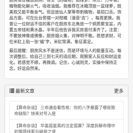
植物能化解火气，吸收油烟。我推荐在冰箱顶放一盆绿萝，既
美观又能平衡金气。但忌放仙人掌等带刺植物，易招口舌。饰
品方面，可在灶台旁摆一对柑橘（谐音“吉”），每周更换。我
曾让一位财运不佳的客户在厨房东北角放一个铜质聚宝盆，内
置五帝钱和黄水晶，半年后他告诉我买房首付凑齐了。注意：
不要放神像或佛像，厨房烟火重，对神明不敬。若想求财，可
在米缸上贴一张“福”字，米缸常满，象征富足。
最后提醒：厨房风水不是迷信，而是环境与人的能量互动。每
次调整后，给自己三到七天的适应期，观察家人反应和财运变
化。若感觉不顺，再微调。记住，心诚则灵，实操中保持正
念，好运自然来。
最新文章
更多
【算命杂谈】 三命通会看性格：你的八字暴露了哪些致
命缺陷？快来对号入座
【算命杂谈】 华盖孤星真的注定孤寡？深度拆解命理中
的情感线索与破局之道