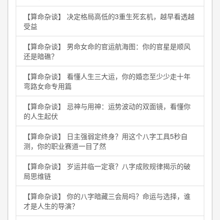
【算命杂谈】 决定格局高低的3重生死玄机，越早看透越
受益
【算命杂谈】 男命女命的官运航海图：你的官星是顺风
还是暗礁？
【算命杂谈】 看懂人生三大运，你的婚恋至少少走十年
弯路女命专用篇
【算命杂谈】 忌神与用神：运势波动的双面镜，看懂你
的人生起伏
【算命杂谈】 日主强弱定终身？用这个八字工具5秒自
测，你的职业赛道一目了然
【算命杂谈】 岁运并临一定衰？八字成败规律揭示的破
局思维链
【算命杂谈】 你的八字暗藏三会局吗？命运与选择，谁
才是人生的导演？