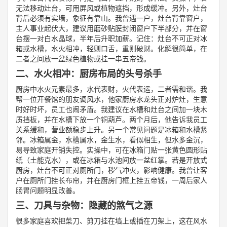
无法移动灶台，可用屏风或植物遮挡，形成缓冲。另外，灶台
背后必须有实墙，象征有靠山。我曾遇一户，灶台背靠窗户，
主人事业起伏大，建议用磨砂贴膜封闭窗户下半部分，并在窗
台摆一对白水晶球，半年后升职加薪。记住：灶台不可正对冰
箱或水槽，水火相冲，轻则口舌，重则破财。化解很简单，在
二者之间放一盆绿色植物或挂一串五帝钱。
二、水火相冲：厨房布局的头号杀手
厨房中水火元素最多，水代表财，火代表运，二者需和谐。我
帮一位开餐馆的朋友调风水，他家厨房水龙头正对炉灶，生意
时好时坏，员工也闹矛盾。我建议在水槽和灶台之间加一块木
质挡板，并在水槽下放一个铜葫芦。两个月后，他告诉我员工
关系缓和，营业额稳步上升。另一个常见问题是冰箱和水槽紧
邻。冰箱属金，水槽属水，金生水，看似相生，但水多金沉，
易导致家庭开销失控。实操中，可在冰箱门贴一张黄色圆形贴
纸（土能克水），或在冰箱与水池间放一盆红掌。若是开放式
厨房，灶台不可正对厕所门，秽气冲火，影响健康。我曾让客
户在厕所门挂长布帘，并在厨房门框上挂五帝钱，一周后家人
肠胃问题明显改善。
三、刀具与杂物：隐藏的煞气之源
很多家庭喜欢把菜刀、剪刀挂在墙上或插在刀架上，这在风水