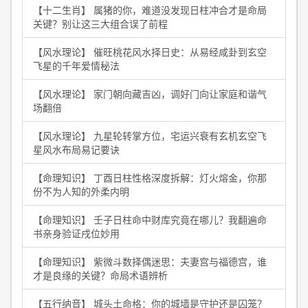
【十二生肖】 属猪的你，难道没发现日柱冲合才是命局
关键？别让这三大组合误了前程
【风水理论】 催旺桃花风水择日史：从易经咸卦到玄空
飞星的千年爱情秘法
【风水理论】 家门朝向藏吉凶，调好门向让家庭和谐气
场翻倍
【风水理论】 九星轮转掌方位，宅运兴衰有玄机玄空飞
星风水布局易记要诀
【命理知识】 丁酉日柱性格深度拆解：灯火熔金，你那
份不为人知的外柔内明
【命理知识】 壬子日柱命中财库究竟在哪儿？我翻遍命
书亲身验证戌位妙用
【命理知识】 紫微斗数择偶迷思：夫妻宫与福德宫，谁
才是良缘的关键？命局术语辨析
【五行纳音】 城头土命格：你的城墙是守护还是囚笼？