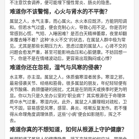
不注意饮食调养，便可能埋下慢性胃炎、肠炎的隐患。
难道你不该警惕，心火与肾水的不平衡？
属鼠之人，水气主事，而心属火。水火本应既济，方能阴阳调
和。但若水气过盛，便会克制心火，导致心阳不足。你是否时
常感到心慌、气短、入睡困难？是否白天精神萎靡，夜里却翻
来覆去睡不着？这种“水火不交”的状态，在属鼠人群中极为常
见。尤其是那些长期压力大、思虑过度的属鼠人，心肾不交的
问题会愈发严重，甚至可能影响血压和心脏健康。不妨回想一
下，你是不是在情绪波动后，更容易出现胸闷或心悸？
难道你还在忽视，湿气与风寒的侵袭？
水主寒，亦主湿。属鼠之人，体质偏寒湿者居多。寒湿之邪，
最易侵袭关节、经络和筋骨。很多属鼠的朋友，年纪轻轻便有
关节酸痛、肩颈僵硬的困扰，尤其是在阴雨天或换季时更为明
显。你以为只是久坐办公室的“职业病”？其实根源在于命理体
质中水气过重，寒湿内伏。此外，属鼠之人腠理相对疏松，卫
气不固，容易感受风寒，感冒、鼻炎、咳嗽反复发作。若不懂
得从命理角度调理体质，这些“小病”便会如影随形，挥之不
去。
难道你真的不想知道，如何从根源上守护健康？
既然知道了属鼠人的健康隐患，接下来就是如何应对。国学命