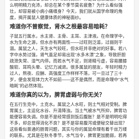
么明明精力充沛，却总在某个季节莫名疲惫？为什么看似强
壮，却容易被小病小痛缠身？今天，我们就从国学命理的角
度，揭开属鼠人健康体质的神秘面纱。
难道你不曾察觉，肾水之根最容易暗耗？
子鼠五行属水，水主肾、主骨、主耳、主津液。在命理学中，
水为生命之源，但水亦有两面性——过旺则泛滥，过弱则干
涸。属鼠之人，天生水气较旺，但水旺并非绝对的好事。若八
字中水势过强，肾气虽足却易出现“水多木漂”之象，导致肝胆
疏泄失常、湿气内停。而若水气不足，则肾精亏虚，容易腰膝
酸软、耳鸣头晕、记忆力减退。很多属鼠的朋友，年轻时精力
过人，熬夜、应酬、高强度工作样样不落，可一旦过了三十
岁，便会发现体力大不如前——这不是偶然，而是命理中“水气
暗耗”的必然体现。
难道你真的以为，脾胃虚弱与你无关？
在五行生克中，土克水。属鼠之人水旺，则土气相对受制。脾
胃属土，主运化水谷、升清降浊。当土气被水气所抑，脾胃功
能便容易失调。你是不是经常感到饭后腹胀？是不是明明吃得
不多，却总觉得消化不良？是不是容易腹泻或便秘交替出现？
这些看似普通的肠胃问题，其实与你的属鼠命理有着千丝万缕
的联系。尤其是在秋冬季节，水气当令，脾胃更加脆弱，若再