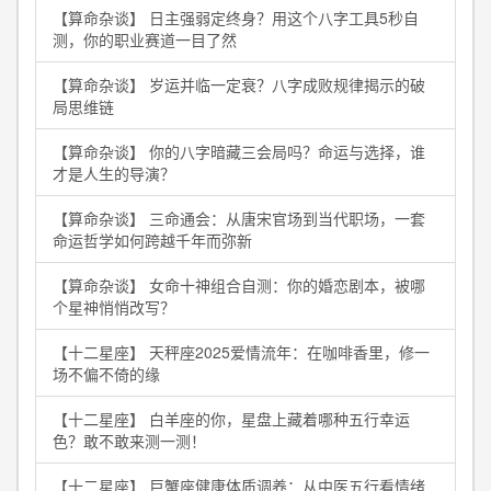
【算命杂谈】 日主强弱定终身？用这个八字工具5秒自
测，你的职业赛道一目了然
【算命杂谈】 岁运并临一定衰？八字成败规律揭示的破
局思维链
【算命杂谈】 你的八字暗藏三会局吗？命运与选择，谁
才是人生的导演？
【算命杂谈】 三命通会：从唐宋官场到当代职场，一套
命运哲学如何跨越千年而弥新
【算命杂谈】 女命十神组合自测：你的婚恋剧本，被哪
个星神悄悄改写？
【十二星座】 天秤座2025爱情流年：在咖啡香里，修一
场不偏不倚的缘
【十二星座】 白羊座的你，星盘上藏着哪种五行幸运
色？敢不敢来测一测！
【十二星座】 巨蟹座健康体质调养：从中医五行看情绪