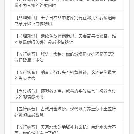
份不为人知的外柔内明
【命理知识】 壬子日柱命中财库究竟在哪儿？我翻遍命
书亲身验证戌位妙用
【命理知识】 紫微斗数择偶迷思：夫妻宫与福德宫，谁
才是良缘的关键？命局术语辨析
【五行纳音】 城头土命格：你的城墙是守护还是囚笼？
五行破局三步法
【五行纳音】 纳音五行缺失？别急着补，这才是你最大
的先天优势
【五行纳音】 你的名字里，藏着流年的运气：纳音五行
取名的情感密码
【五行纳音】 古代用金淘沙，现代以心养土沙中土五行
补救的破局智慧
【五行纳音】 天河水命的地域补救玄机：南北水火大不
同，你的城市选对了吗？