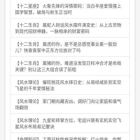
【十二星座】 火象先锋的深情密码：当白羊座爱情撞上
国学智慧，破局与新生正当时
【十二生肖】 属蛇人财运风水摆件演变史：从上古灵物
到现代招财神器，一脉相承的财富密码
【十二生肖】 属虎的你，是不是总感觉事业差一股劲
儿？快查查家中正东方位放对了吗
【十二生肖】 属猪的你，难道没发现日柱冲合才是命局
关键？别让这三大组合误了前程
【风水理论】 催旺桃花风水择日史：从易经咸卦到玄空
飞星的千年爱情秘法
【风水理论】 家门朝向藏吉凶，调好门向让家庭和谐气
场翻倍
【风水理论】 九星轮转掌方位，宅运兴衰有玄机玄空飞
星风水布局易记要诀
【命理知识】 丁酉日柱性格深度拆解：灯火熔金，你那