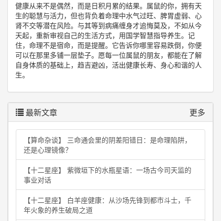
健康从来不是偶然，而是日积月累的结果。属鼠的你，拥有天
生的聪慧与活力，但也背负着命理中水气过旺、脾胃虚弱、心
肾不交等潜在风险。与其等到病痛缠身才追悔莫及，不如从今
天起，重新审视自己的生活方式，用国学智慧指导养生。记
住，命理不是宿命，而是提醒。它告诉你哪里容易跌倒，你便
可以在那里多铺一层垫子。愿每一位属鼠的朋友，都能在了解
自身体质的基础上，趋吉避凶，活出健康长寿、身心和谐的人
生。
最新文章
更多
【算命杂谈】 三命通会里的阴差阳错日：是命理陷阱，
还是心理镜像？
【十二星座】 紫微垣下的水瓶星语：一场古今司天监的
事业对话
【十二星座】 白羊座健康：从沙场先锋到都市斗士，千
年火象的养生破局之道