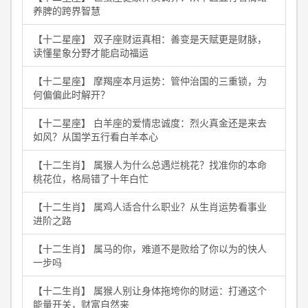
养脾的跨界智慧
【十二星座】 双子座财运真相：善变是天赋更是财脉，
读懂星象分野才能启动福运
【十二星座】 摩羯座本月运势：管仲治国的三重锁，为
何偏偏此时解开？
【十二星座】 白羊座的爱情忠诚度：烈火真金还是来去
如风？从国学五行看白羊本心
【十二生肖】 属猴人为什么总遇烂桃花？找准你的本命
桃花位，格局错了十年白忙
【十二生肖】 属鸡人适合什么职业？从生肖运势看事业
进阶之路
【十二生肖】 属马的你，难道不是败给了你以为的快人
一步吗
【十二生肖】 属猴人别让身体拖垮你的财运：打通这个
能量开关，财富自然来