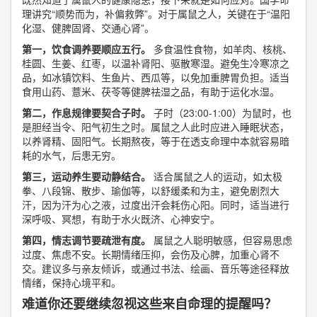
理讲究“顺势而为，补偏救弊”。对于属鼠之人，关键在于“温阳
化湿、健脾固肾、交通心肾”。
第一，饮食调养要顺应五行。
多食温性食物，如羊肉、核桃、
桂圆、生姜、红枣，以温补肾阳、驱散寒湿。避免生冷寒凉之
品，如冰镇饮料、生鱼片、西瓜等，以免加重脾胃负担。适当
食用山药、薏米、茯苓等健脾祛湿之品，有助于运化水湿。
第二，作息规律要契合子时。
子时（23:00-1:00）为鼠时，也
是胆经当令、阳气初生之时。属鼠之人此时应进入睡眠状态，
以养肾精、固阳气。长期熬夜，等于在透支命理中本就容易暗
耗的水气，后患无穷。
第三，运动养生要动静结合。
适合属鼠之人的运动，如太极
拳、八段锦、散步、瑜伽等，以舒缓柔和为主，避免剧烈大
汗，因为汗为心之液，过度出汗会耗伤心阳。同时，适当进行
深呼吸、冥想，有助于水火既济、心神安宁。
第四，情志调节要疏泄有度。
属鼠之人聪明敏感，但容易思虑
过度、焦虑不安。长期情绪压抑，会伤及心脾，加重心肾不
交。建议多与亲友倾诉，或通过书法、绘画、音乐等途径释放
情绪，保持心境平和。
难道你还要继续忽视这些来自命理的提醒吗？