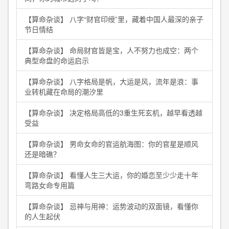
【算命杂谈】 八字“财官印绶”里，藏着中国人最深的亲子
节日情结
【算命杂谈】 命局财官皆是宝，人不努力也成空：两个
典型命盘的命运启示
【算命杂谈】 八字格局是帆，大运是风，流年是浪：事
业转机藏在命局的潮汐里
【算命杂谈】 决定格局高低的3重生死玄机，越早看透越
受益
【算命杂谈】 男命女命的官运航海图：你的官星是顺风
还是暗礁？
【算命杂谈】 看懂人生三大运，你的婚恋至少少走十年
弯路女命专用篇
【算命杂谈】 忌神与用神：运势波动的双面镜，看懂你
的人生起伏