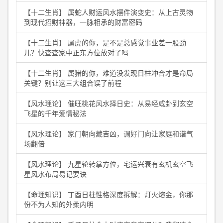
【十二生肖】 属蛇人财运风水摆件演变史：从上古灵物
到现代招财神器，一脉相承的财富密码
【十二生肖】 属虎的你，是不是总感觉事业差一股劲
儿？快查查家中正东方位放对了吗
【十二生肖】 属猪的你，难道没发现日柱冲合才是命局
关键？别让这三大组合误了前程
【风水理论】 催旺桃花风水择日史：从易经咸卦到玄空
飞星的千年爱情秘法
【风水理论】 家门朝向藏吉凶，调好门向让家庭和谐气
场翻倍
【风水理论】 九星轮转掌方位，宅运兴衰有玄机玄空飞
星风水布局易记要诀
【命理知识】 丁酉日柱性格深度拆解：灯火熔金，你那
份不为人知的外柔内明