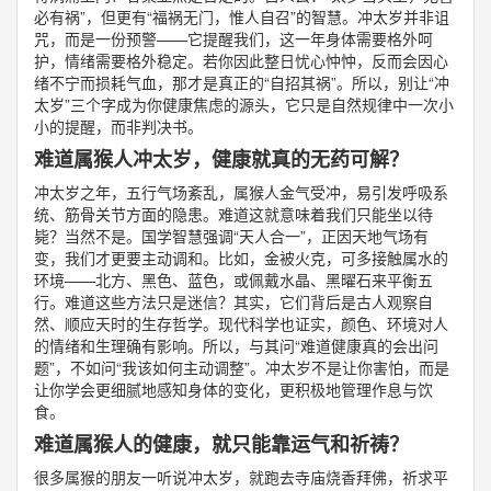
必有祸”，但更有“福祸无门，惟人自召”的智慧。冲太岁并非诅
咒，而是一份预警——它提醒我们，这一年身体需要格外呵
护，情绪需要格外稳定。若你因此整日忧心忡忡，反而会因心
绪不宁而损耗气血，那才是真正的“自招其祸”。所以，别让“冲
太岁”三个字成为你健康焦虑的源头，它只是自然规律中一次小
小的提醒，而非判决书。
难道属猴人冲太岁，健康就真的无药可解？
冲太岁之年，五行气场紊乱，属猴人金气受冲，易引发呼吸系
统、筋骨关节方面的隐患。难道这就意味着我们只能坐以待
毙？当然不是。国学智慧强调“天人合一”，正因天地气场有
变，我们才更要主动调和。比如，金被火克，可多接触属水的
环境——北方、黑色、蓝色，或佩戴水晶、黑曜石来平衡五
行。难道这些方法只是迷信？其实，它们背后是古人观察自
然、顺应天时的生存哲学。现代科学也证实，颜色、环境对人
的情绪和生理确有影响。所以，与其问“难道健康真的会出问
题”，不如问“我该如何主动调整”。冲太岁不是让你害怕，而是
让你学会更细腻地感知身体的变化，更积极地管理作息与饮
食。
难道属猴人的健康，就只能靠运气和祈祷？
很多属猴的朋友一听说冲太岁，就跑去寺庙烧香拜佛，祈求平