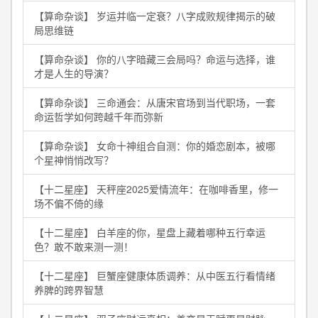
【算命杂谈】 岁运并临一定衰？八字成败规律揭示的破
局思维链
【算命杂谈】 你的八字暗藏三会局吗？命运与选择，谁
才是人生的导演？
【算命杂谈】 三命通会：从唐宋官场到当代职场，一套
命运哲学如何跨越千年而弥新
【算命杂谈】 女命十神组合自测：你的婚恋剧本，被哪
个星神悄悄改写？
【十二星座】 天秤座2025爱情流年：在咖啡香里，修一
场不偏不倚的缘
【十二星座】 白羊座的你，星盘上藏着哪种五行幸运
色？敢不敢来测一测！
【十二星座】 巨蟹座健康体质调养：从中医五行看情绪
养脾的跨界智慧