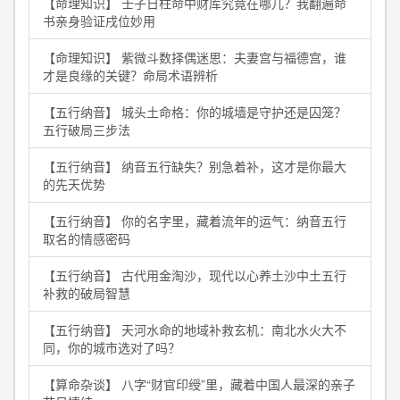
【命理知识】 壬子日柱命中财库究竟在哪儿？我翻遍命
书亲身验证戌位妙用
【命理知识】 紫微斗数择偶迷思：夫妻宫与福德宫，谁
才是良缘的关键？命局术语辨析
【五行纳音】 城头土命格：你的城墙是守护还是囚笼？
五行破局三步法
【五行纳音】 纳音五行缺失？别急着补，这才是你最大
的先天优势
【五行纳音】 你的名字里，藏着流年的运气：纳音五行
取名的情感密码
【五行纳音】 古代用金淘沙，现代以心养土沙中土五行
补救的破局智慧
【五行纳音】 天河水命的地域补救玄机：南北水火大不
同，你的城市选对了吗？
【算命杂谈】 八字“财官印绶”里，藏着中国人最深的亲子