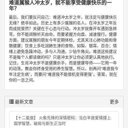
难道属猴人冲太岁，就不能享受健康快乐的一
年？
最后，我们要反问自己：难道冲太岁之年，就注定与健康快乐
无缘？绝非如此。历史上有多少属猴的名人，在冲太岁之年反
而成就斐然？关键在于心态与行动。冲太岁就像开车遇到急转
弯，你不能闭眼听天由命，而要紧握方向盘、减速慢行。健康
方面，建议属猴的朋友今年定期体检，尤其关注心肺功能和骨
骼健康；饮食上多吃润肺生津的食物，如梨、银耳、百合；情
绪上避免急躁冲动，多与人沟通，少钻牛角尖。难道这些建议
不是每个人都该做的吗？只是冲太岁让你必须更认真地执行。
记住，生肖冲太岁不是健康杀手，而是健康导师——它用一年
的动荡，教会你终身受用的养生智慧。所以，别再问“难道我今
年注定生病”，而要问“难道我不能借机变得更强”。答案，就在
你的一念之间。
最新文章
更多
【十二星座】 火象先锋的深情密码：当白羊座爱情撞上
国学智慧，破局与新生正当时