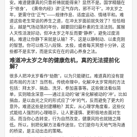
安。难道健康真的只靠祈祷就能得来？显然不是。国学精髓在
于“修身”，《黄帝内经》讲“正气存内，邪不可干”。冲太岁之
年，更需守住“正气”——规律作息、适度运动、情绪平和。难
道这些老生常谈的养生之道，在冲太岁面前就失效了？恰恰相
反，越是气场动荡的年份，越要回归最朴素的生活法则。属猴
人天性活泼好动，但冲太岁之年反而要“静养”，避免过度消
耗。难道让你静下来就是认输？不，这是以静制动、以柔克刚
的智慧。你可以练习八段锦、太极，或者每天冥想十分钟，这
些都不是玄学，而是实实在在的调心养身之法。
难道冲太岁之年的健康危机，真的无法提前化
解？
很多人把冲太岁看作“劫数”，以为只能硬扛。难道真的没有提
前布局的方法？当然有。传统命理中，化解冲太岁常用的方法
包括：拜太岁、捐血、洗牙、参加喜事等。这些做法看似简
单，实则暗含深意——通过主动的“破”来化解被动的“冲”。比如
捐血，是以血光之灾的形式应了“冲”的气，反而避免了更大的
意外。难道这些是封建糟粕？其实，从心理学角度看，这些仪
式能给人强烈的心理暗示，让人更谨慎、更积极地去面对生
活。而当你心态转变，行为自然改变，健康风险也就随之降
低。所以，别把化解方法看作迷信，它们是你与天地气场沟通
的桥梁，是主动出击的策略。