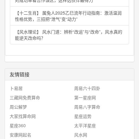
对成功率看合作误区，这样选伙伴最得力
【十二生肖】 属兔人2025乙巳流年行动指南：激活温润
性格优势，三招把“泄气”变“动力”
【风水理论】 风水门道：辨析“改运”与“改命”，风水真的
能逆天改命吗？
友情链接
卜易居
周易六十四卦
三藏网免费算命
第一星座网
周公解梦
周易八字算命
大家找算命网
星座运势
星座360
太平洋星座
安康网起名
风水网