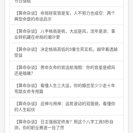
节日情结
【算命杂谈】 命局财官皆是宝，人不努力也成空：两个
典型命盘的命运启示
【算命杂谈】 八字格局是帆，大运是风，流年是浪：事
业转机藏在命局的潮汐里
【算命杂谈】 决定格局高低的3重生死玄机，越早看透越
受益
【算命杂谈】 男命女命的官运航海图：你的官星是顺风
还是暗礁？
【算命杂谈】 看懂人生三大运，你的婚恋至少少走十年
弯路女命专用篇
【算命杂谈】 忌神与用神：运势波动的双面镜，看懂你
的人生起伏
【算命杂谈】 日主强弱定终身？用这个八字工具5秒自
测，你的职业赛道一目了然