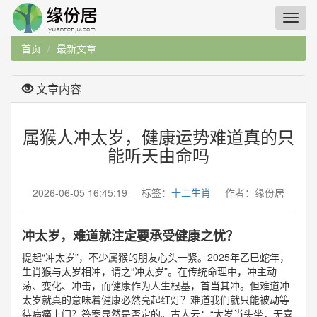
首页
最新文章
文章内容
属猴人冲太岁，健康运势难道真的只
能听天由命吗
2026-06-05 16:45:19 标签：
十二生肖
作者：缘份居
冲太岁，难道就注定要承受健康之忧？
提起“冲太岁”，不少属猴的朋友心头一紧。2025年乙巳蛇年，
生肖猴与太岁相冲，谓之“冲太岁”。在传统命理中，冲主动
荡、变化、冲击，而健康作为人生根基，首当其冲。但难道冲
太岁就真的意味着健康必然亮起红灯？难道我们就只能被动等
待病痛上门？答案显然是否定的。古人云：“太岁当头坐，无喜