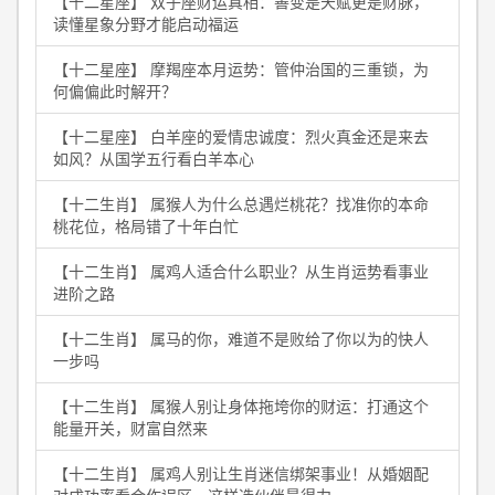
【十二星座】 双子座财运真相：善变是天赋更是财脉，
读懂星象分野才能启动福运
【十二星座】 摩羯座本月运势：管仲治国的三重锁，为
何偏偏此时解开？
【十二星座】 白羊座的爱情忠诚度：烈火真金还是来去
如风？从国学五行看白羊本心
【十二生肖】 属猴人为什么总遇烂桃花？找准你的本命
桃花位，格局错了十年白忙
【十二生肖】 属鸡人适合什么职业？从生肖运势看事业
进阶之路
【十二生肖】 属马的你，难道不是败给了你以为的快人
一步吗
【十二生肖】 属猴人别让身体拖垮你的财运：打通这个
能量开关，财富自然来
【十二生肖】 属鸡人别让生肖迷信绑架事业！从婚姻配