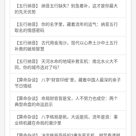
【五行纳音】 纳音五行缺失？别急着补，这才是你最大
的先天优势
【五行纳音】 你的名字里，藏着流年的运气：纳音五行
取名的情感密码
【五行纳音】 古代用金淘沙，现代以心养土沙中土五行
补救的破局智慧
【五行纳音】 天河水命的地域补救玄机：南北水火大不
同，你的城市选对了吗？
【算命杂谈】 八字“财官印绶”里，藏着中国人最深的亲子
节日情结
【算命杂谈】 命局财官皆是宝，人不努力也成空：两个
典型命盘的命运启示
【算命杂谈】 八字格局是帆，大运是风，流年是浪：事
业转机藏在命局的潮汐里
【算命杂谈】 决定格局高低的3重生死玄机，越早看透越