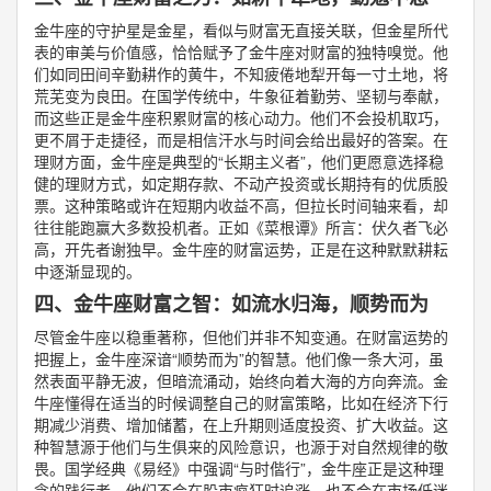
金牛座的守护星是金星，看似与财富无直接关联，但金星所代
表的审美与价值感，恰恰赋予了金牛座对财富的独特嗅觉。他
们如同田间辛勤耕作的黄牛，不知疲倦地犁开每一寸土地，将
荒芜变为良田。在国学传统中，牛象征着勤劳、坚韧与奉献，
而这些正是金牛座积累财富的核心动力。他们不会投机取巧，
更不屑于走捷径，而是相信汗水与时间会给出最好的答案。在
理财方面，金牛座是典型的“长期主义者”，他们更愿意选择稳
健的理财方式，如定期存款、不动产投资或长期持有的优质股
票。这种策略或许在短期内收益不高，但拉长时间轴来看，却
往往能跑赢大多数投机者。正如《菜根谭》所言：伏久者飞必
高，开先者谢独早。金牛座的财富运势，正是在这种默默耕耘
中逐渐显现的。
四、金牛座财富之智：如流水归海，顺势而为
尽管金牛座以稳重著称，但他们并非不知变通。在财富运势的
把握上，金牛座深谙“顺势而为”的智慧。他们像一条大河，虽
然表面平静无波，但暗流涌动，始终向着大海的方向奔流。金
牛座懂得在适当的时候调整自己的财富策略，比如在经济下行
期减少消费、增加储蓄，在上升期则适度投资、扩大收益。这
种智慧源于他们与生俱来的风险意识，也源于对自然规律的敬
畏。国学经典《易经》中强调“与时偕行”，金牛座正是这种理
念的践行者。他们不会在股市疯狂时追涨，也不会在市场低迷