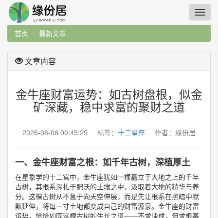
首页
最新文章
文章内容
金牛座财富运势：如古树盘根，似金
矿深藏，稳中求富的聚财之道
2026-06-06 00:45:25 标签：
十二星座
作者：缘份居
一、金牛座财富之根：如千年古树，深植厚土
在星象学的十二宫中，金牛座犹如一棵矗立于大地之上的千年
古树，其根系深扎于肥沃的土壤之中，汲取着大地的精华与养
分。这棵古树从不急于向天空伸展，而是先让根系在黑暗中默
默延伸，将每一寸土地都变成自己的财富源泉。金牛座的财富
运势，恰恰如同这棵古树的生长之道——不求速成，但求根基