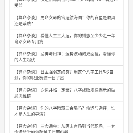
受益
【算命杂谈】 男命女命的官运航海图：你的官星是顺风
还是暗礁？
【算命杂谈】 看懂人生三大运，你的婚恋至少少走十年
弯路女命专用篇
【算命杂谈】 忌神与用神：运势波动的双面镜，看懂你
的人生起伏
【算命杂谈】 日主强弱定终身？用这个八字工具5秒自
测，你的职业赛道一目了然
【算命杂谈】 岁运并临一定衰？八字成败规律揭示的破
局思维链
【算命杂谈】 你的八字暗藏三会局吗？命运与选择，谁
才是人生的导演？
【算命杂谈】 三命通会：从唐宋官场到当代职场，一套
命运哲学如何跨越千年而弥新