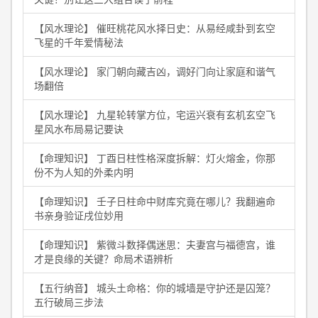
【风水理论】 催旺桃花风水择日史：从易经咸卦到玄空
飞星的千年爱情秘法
【风水理论】 家门朝向藏吉凶，调好门向让家庭和谐气
场翻倍
【风水理论】 九星轮转掌方位，宅运兴衰有玄机玄空飞
星风水布局易记要诀
【命理知识】 丁酉日柱性格深度拆解：灯火熔金，你那
份不为人知的外柔内明
【命理知识】 壬子日柱命中财库究竟在哪儿？我翻遍命
书亲身验证戌位妙用
【命理知识】 紫微斗数择偶迷思：夫妻宫与福德宫，谁
才是良缘的关键？命局术语辨析
【五行纳音】 城头土命格：你的城墙是守护还是囚笼？
五行破局三步法