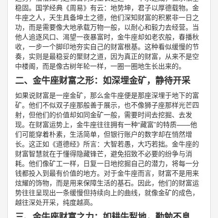
稳固。国学经典《周易》有云：地势坤，君子以厚德载物。金
牛座之人，天生具备坤土之德，他们深知财富的积累非一日之
功，而是需要像大地承载万物一般，以耐心和毅力去经营。当
他人追逐风口、渴望一夜暴富时，金牛座却如老农般，春播秋
收，一步一个脚印地夯实自己的财富根基。这种看似缓慢的节
奏，实则是最稳妥的聚财之道，因为真正的财富，从来不是空
中楼阁，而是像古树年轮一样，一圈一圈地生长出来的。
二、金牛座财富之形：如深埋金矿，静待开采
如果说财富是一座金矿，那么金牛座便是那座深埋于地下的富
矿。他们不似双子座那般善于展示，也不像狮子座那样光芒四
射，但他们的价值却如同金矿一般，需要时间去挖掘、去发
现。在财富运势上，金牛座往往拥有一种“藏富”的特质——他
们可能穿着朴素，生活简单，但银行账户的数字却在悄然增
长。这正如《道德经》所言：大智若愚，大巧若拙。金牛座的
财富智慧就在于懂得隐藏锋芒，避免招致不必要的纷争与消
耗。他们像矿工一样，日复一日地挖掘自己的潜力，将每一分
钱都投入到最有价值的地方。对于金牛座而言，财富不是用来
炫耀的饰物，而是用来保障生活的基石。因此，他们的财富运
势往往呈现出一条缓慢但持续向上的曲线，就像金矿的成色，
越往深处开采，纯度越高。
三、金牛座财富之力：如耕牛犁地，勤勉不息