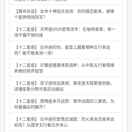
【算命杂谈】 女命十神组合自测：你的婚恋剧本，被哪
个星神悄悄改写？
【十二星座】 天秤座2025爱情流年：在咖啡香里，修一
场不偏不倚的缘
【十二星座】 白羊座的你，星盘上藏着哪种五行幸运
色？敢不敢来测一测！
【十二星座】 巨蟹座健康体质调养：从中医五行看情绪
养脾的跨界智慧
【十二星座】 双子座财运真相：善变是天赋更是财脉，
读懂星象分野才能启动福运
【十二星座】 摩羯座本月运势：管仲治国的三重锁，为
何偏偏此时解开？
【十二星座】 白羊座的爱情忠诚度：烈火真金还是来去
如风？从国学五行看白羊本心