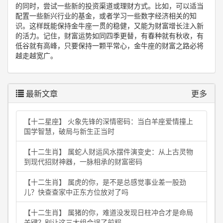
的同时，尝试一些新的投资渠道或理财方式。比如，可以适当
配置一些新兴行业的基金，或者学习一些数字经济相关的知
识。这样既能保持金牛座一贯的稳健，又能为财富增长注入新
的活力。记住，财富运势如同四季更替，有春种就有秋收，有
低谷就有高峰，只要保持一颗平常心，金牛座的财富之路必将
越走越宽广。
最新文章
更多
【十二星座】 火象先锋的深情密码：当白羊座爱情撞上
国学智慧，破局与新生正当时
【十二生肖】 属蛇人财运风水摆件演变史：从上古灵物
到现代招财神器，一脉相承的财富密码
【十二生肖】 属虎的你，是不是总感觉事业差一股劲
儿？快查查家中正东方位放对了吗
【十二生肖】 属猪的你，难道没发现日柱冲合才是命局
关键？别让这三大组合误了前程