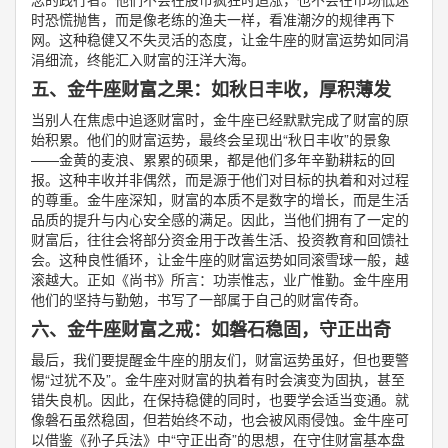
时恐慌抛售，而是像老练的渔夫一样，看准潮汐的规律再下
网。这种稳健又不失灵活的态度，让金牛座的财富运势如同涓
涓细流，终能汇入财富的汪洋大海。
五、金牛座财富之果：如秋日丰收，厚积薄发
当别人在焦虑中追逐财富时，金牛座已经默默完成了财富的原
始积累。他们的财富运势，最终会呈现出“秋日丰收”的景象
——金黄的麦浪、累累的硕果，都是他们多年辛勤耕耘的回
报。这种丰收并非偶然，而是源于他们对目标的执着和对过程
的尊重。金牛座深知，财富的本质不是数字的增长，而是生活
品质的提升与内心安全感的满足。因此，当他们拥有了一定的
财富后，往往会将部分资金用于改善生活、投资教育和回馈社
会。这种良性循环，让金牛座的财富运势如同滚雪球一般，越
滚越大。正如《尚书》所言：功崇惟志，业广惟勤。金牛座用
他们的坚持与勤勉，书写了一部属于自己的财富传奇。
六、金牛座财富之戒：如磐石稳固，守正出奇
最后，我们要提醒金牛座的朋友们，财富运势虽好，但也要警
惕“过犹不及”。金牛座对财富的执着有时会演变为固执，甚至
错失良机。因此，在保持稳健的同时，也要学会适当变通。就
像磐石虽然稳固，但若始终不动，也会被风雨侵蚀。金牛座可
以借鉴《孙子兵法》中“守正出奇”的思想，在守住财富基本盘