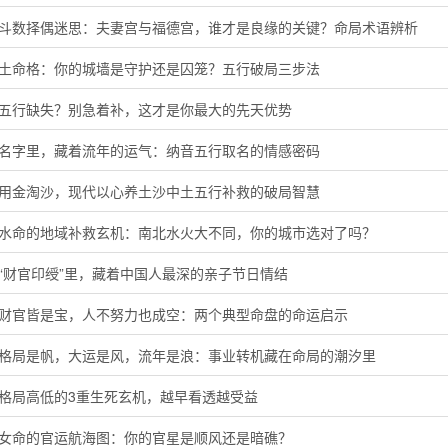
微斗数择偶迷思：夫妻宫与福德宫，谁才是良缘的关键？命局术语辨析
头土命格：你的城墙是守护还是囚笼？五行破局三步法
音五行缺失？别急着补，这才是你最大的先天优势
的名字里，藏着流年的运气：纳音五行取名的情感密码
代用金淘沙，现代以心养土沙中土五行补救的破局智慧
河水命的地域补救玄机：南北水火大不同，你的城市选对了吗？
“财官印绶”里，藏着中国人最深的亲子节日情结
局财官皆是宝，人不努力也成空：两个典型命盘的命运启示
字格局是帆，大运是风，流年是浪：事业转机藏在命局的潮汐里
定格局高低的3重生死玄机，越早看透越受益
命女命的官运航海图：你的官星是顺风还是暗礁？