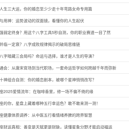
懂人生三大运，你的婚恋至少少走十年弯路女命专用篇
神与用神：运势波动的双面镜，看懂你的人生起伏
主强弱定终身？用这个八字工具5秒自测，你的职业赛道一目了然
运并临一定衰？八字成败规律揭示的破局思维链
的八字暗藏三会局吗？命运与选择，谁才是人生的导演？
命通会：从唐宋官场到当代职场，一套命运哲学如何跨越千年而弥新
命十神组合自测：你的婚恋剧本，被哪个星神悄悄改写？
座2025爱情流年：在咖啡香里，修一场不偏不倚的缘
羊座的你，星盘上藏着哪种五行幸运色？敢不敢来测一测！
蟹座健康体质调养：从中医五行看情绪养脾的跨界智慧
子座财运真相：善变是天赋更是财脉，读懂星象分野才能启动福运