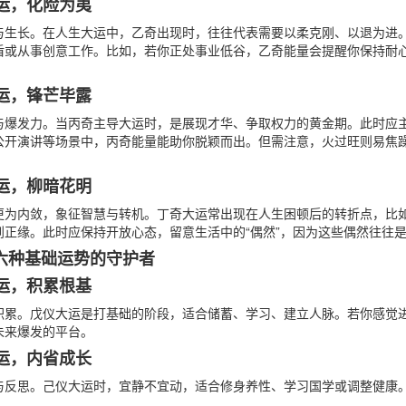
之运，化险为夷
与生长。在人生大运中，乙奇出现时，往往代表需要以柔克刚、以退为进
盾或从事创意工作。比如，若你正处事业低谷，乙奇能量会提醒你保持耐
之运，锋芒毕露
与爆发力。当丙奇主导大运时，是展现才华、争取权力的黄金期。此时应
公开演讲等场景中，丙奇能量能助你脱颖而出。但需注意，火过旺则易焦躁
之运，柳暗花明
更为内敛，象征智慧与转机。丁奇大运常出现在人生困顿后的转折点，比
到正缘。此时应保持开放心态，留意生活中的“偶然”，因为这些偶然往往
六种基础运势的守护者
之运，积累根基
积累。戊仪大运是打基础的阶段，适合储蓄、学习、建立人脉。若你感觉
未来爆发的平台。
之运，内省成长
与反思。己仪大运时，宜静不宜动，适合修身养性、学习国学或调整健康