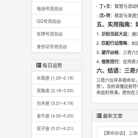
-
丁+壬
：智慧与流动
电话号测吉凶
-
戊+癸
：稳定与渗透
QQ号测吉凶
五、实用指南：
车牌号测吉凶
1.
识别当前大运
：通
2.
匹配行动策略
：如
身份证号测吉凶
3.
避开凶格
：三奇六
4.
借势而行
：在丙奇
每日运势
六、结语：三奇
水瓶座 (1.20~2.18)
三奇六仪并非宿命论，
势”。当你读懂这些
双鱼座 (2.18~3.20)
命运的导演。愿你在
白羊座 (3.21~4.19)
最新文章
金牛座 (4.20~5.20)
双子座 (5.21~6.21)
【算命杂谈】 三