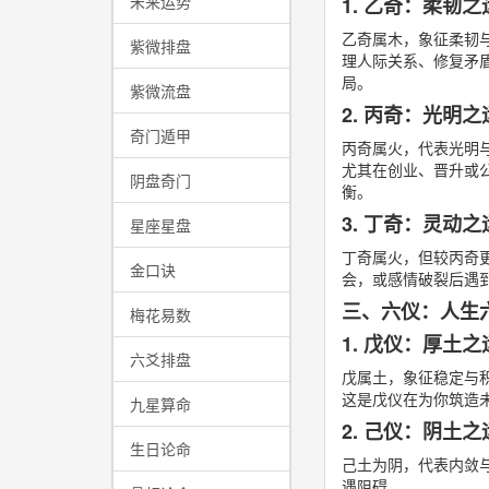
未来运势
1. 乙奇：柔韧
乙奇属木，象征柔韧
紫微排盘
理人际关系、修复矛
局。
紫微流盘
2. 丙奇：光明
奇门遁甲
丙奇属火，代表光明
尤其在创业、晋升或
阴盘奇门
衡。
3. 丁奇：灵动
星座星盘
丁奇属火，但较丙奇
金口诀
会，或感情破裂后遇
三、六仪：人生
梅花易数
1. 戊仪：厚土
六爻排盘
戊属土，象征稳定与
这是戊仪在为你筑造
九星算命
2. 己仪：阴土
生日论命
己土为阴，代表内敛
遇阻碍。