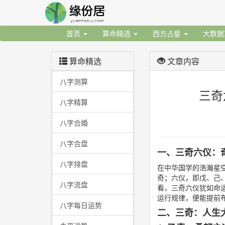
首页
算命精选
西方占星
大数
算命精选
文章内容
八字测算
三奇
八字精算
八字合婚
八字合盘
一、三奇六仪：
八字排盘
在中华国学的浩瀚星
奇；六仪，即戊、己
八字流盘
看，三奇六仪犹如命
运行规律，便能提前
八字每日运势
二、三奇：人生