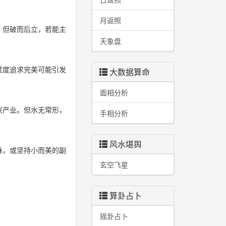
月返照
。但破而后立，若能主
天象盘
过度追求完美可能引发
大数据算命
面相分析
兴产业。但水无常形，
手相分析
风水堪舆
脉，或坚持小而美的副
玄空飞星
算卦占卜
摇卦占卜