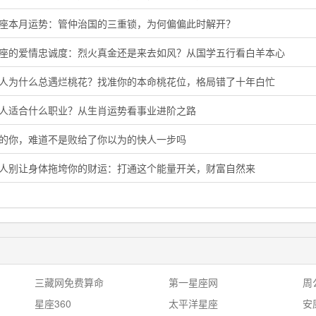
羯座本月运势：管仲治国的三重锁，为何偏偏此时解开？
羊座的爱情忠诚度：烈火真金还是来去如风？从国学五行看白羊本心
猴人为什么总遇烂桃花？找准你的本命桃花位，格局错了十年白忙
鸡人适合什么职业？从生肖运势看事业进阶之路
马的你，难道不是败给了你以为的快人一步吗
猴人别让身体拖垮你的财运：打通这个能量开关，财富自然来
三藏网免费算命
第一星座网
周
星座360
太平洋星座
安