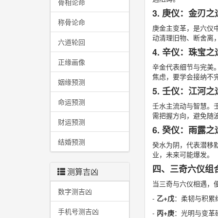
骨相论命
3. 庚仪：金刃
称骨论命
庚金主变革，是六仪
动清理旧物、断舍离
六道轮回
4. 辛仪：珠宝
正缘画像
辛金代表细节与完美
焦虑，要学会接纳不
姻缘预测
5. 壬仪：江河
命运预测
壬水主流动与智慧。
需把握方向，避免随
财运预测
6. 癸仪：雨露
结婚预测
癸水为阴，代表潜移
业，未来可能爆发。
四、三奇六仪组
测算吉凶
当三奇与六仪相遇，
数字测吉凶
-
乙+戊
：柔韧与积累
手机号测吉凶
-
丙+庚
：光明与变革