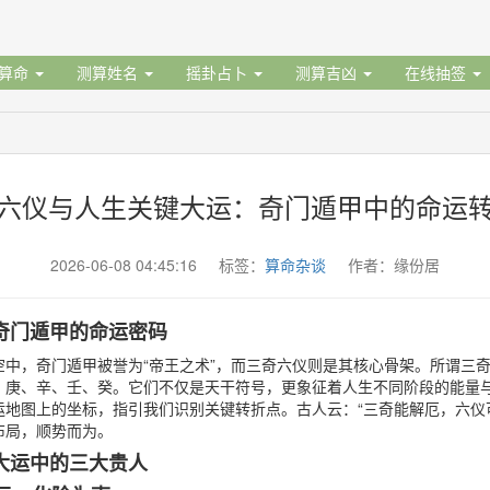
据算命
测算姓名
摇卦占卜
测算吉凶
在线抽签
六仪与人生关键大运：奇门遁甲中的命运
2026-06-08 04:45:16 标签：
算命杂谈
作者：缘份居
奇门遁甲的命运密码
空中，奇门遁甲被誉为“帝王之术”，而三奇六仪则是其核心骨架。所谓三
、庚、辛、壬、癸。它们不仅是天干符号，更象征着人生不同阶段的能量
运地图上的坐标，指引我们识别关键转折点。古人云：“三奇能解厄，六仪
布局，顺势而为。
大运中的三大贵人