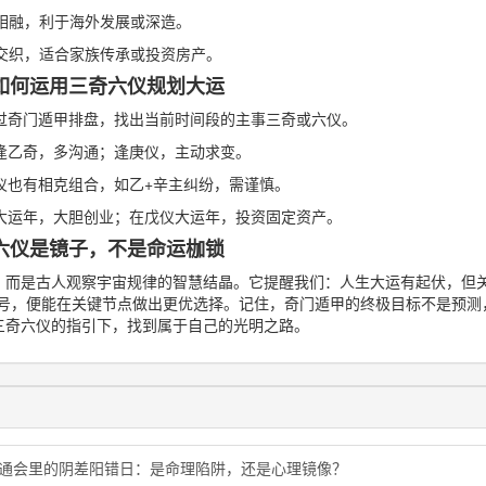
相融，利于海外发展或深造。
交织，适合家族传承或投资房产。
如何运用三奇六仪规划大运
过奇门遁甲排盘，找出当前时间段的主事三奇或六仪。
逢乙奇，多沟通；逢庚仪，主动求变。
仪也有相克组合，如乙+辛主纠纷，需谨慎。
大运年，大胆创业；在戊仪大运年，投资固定资产。
六仪是镜子，不是命运枷锁
而是古人观察宇宙规律的智慧结晶。它提醒我们：人生大运有起伏，但关键
符号，便能在关键节点做出更优选择。记住，奇门遁甲的终极目标不是预测
三奇六仪的指引下，找到属于自己的光明之路。
命通会里的阴差阳错日：是命理陷阱，还是心理镜像？