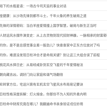
微垣下的水瓶星语：一场古今司天监的事业对话
羊座健康：从沙场先锋到都市斗士，千年火象的养生破局之道
象先锋的深情密码：当白羊座爱情撞上国学智慧，破局与新生正当时
蛇人财运风水摆件演变史：从上古灵物到现代招财神器，一脉相承的财富密
虎的你，是不是总感觉事业差一股劲儿？快查查家中正东方位放对了吗
猪的你，难道没发现日柱冲合才是命局关键？别让这三大组合误了前程
旺桃花风水择日史：从易经咸卦到玄空飞星的千年爱情秘法
门朝向藏吉凶，调好门向让家庭和谐气场翻倍
星轮转掌方位，宅运兴衰有玄机玄空飞星风水布局易记要诀
酉日柱性格深度拆解：灯火熔金，你那份不为人知的外柔内明
子日柱命中财库究竟在哪儿？我翻遍命书亲身验证戌位妙用