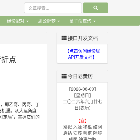
缘份配对
周公解梦
童子命查询
接口开发文档
【点击访问缘份居
转折点
API开发文档】
今日老黄历
【2026-08-09】
【星期日】
二〇二六年六月廿七
奇，即乙奇、丙奇、丁
日(农历)
与机遇。从大运角度
可定局”，掌握它们的
【宜】
祭祀 入殓 移柩 结网
启钻 安葬 移柩 除服
成服 馀事勿取