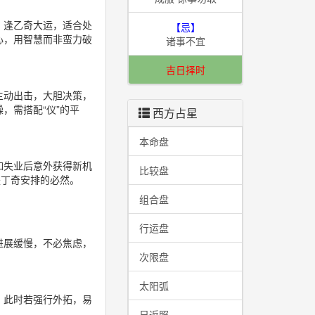
。逢乙奇大运，适合处
【忌】
心，用智慧而非蛮力破
诸事不宜
吉日择时
主动出击，大胆决策，
，需搭配“仪”的平
西方占星
本命盘
如失业后意外获得新机
比较盘
是丁奇安排的必然。
组合盘
行运盘
进展缓慢，不必焦虑，
次限盘
太阳弧
。此时若强行外拓，易
日返照