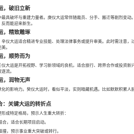
之运，破旧立新
中最具破坏与重建力量者。庚仪大运常伴随裁员、分手、搬迁等剧烈变动
，反而能迎来新生。
之运，精致雕琢
。辛仪大运适合精进专业技能、处理法律事务或提升审美。此时需注意，
完美。
之运，顺势而为
壬仪大运是开拓视野、学习新领域的良机，适合旅行、跨界合作或投资新
波逐流。
之运，润物无声
默化的影响力。癸仪大运时，看似平淡，实则暗藏机遇。比如默默积累人
合：关键大运的转折点
便形成特定格局，预示人生重大转折：
结合，适合长期项目启动。
碰撞，预示事业重大突破或转行。