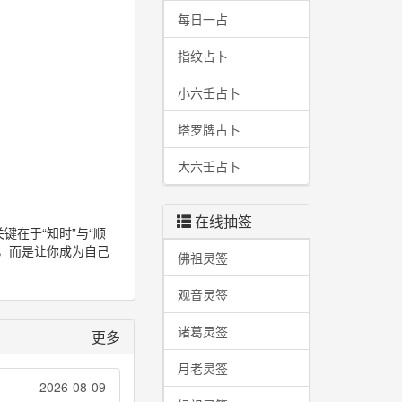
每日一占
指纹占卜
小六壬占卜
塔罗牌占卜
大六壬占卜
在线抽签
在于“知时”与“顺
，而是让你成为自己
佛祖灵签
观音灵签
诸葛灵签
更多
月老灵签
2026-08-09