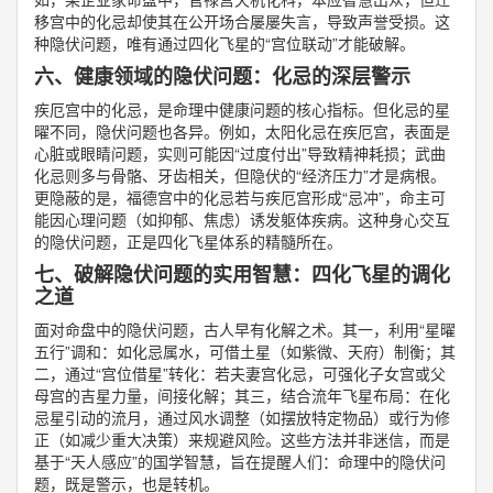
移宫中的化忌却使其在公开场合屡屡失言，导致声誉受损。这
种隐伏问题，唯有通过四化飞星的“宫位联动”才能破解。
六、健康领域的隐伏问题：化忌的深层警示
疾厄宫中的化忌，是命理中健康问题的核心指标。但化忌的星
曜不同，隐伏问题也各异。例如，太阳化忌在疾厄宫，表面是
心脏或眼睛问题，实则可能因“过度付出”导致精神耗损；武曲
化忌则多与骨骼、牙齿相关，但隐伏的“经济压力”才是病根。
更隐蔽的是，福德宫中的化忌若与疾厄宫形成“忌冲”，命主可
能因心理问题（如抑郁、焦虑）诱发躯体疾病。这种身心交互
的隐伏问题，正是四化飞星体系的精髓所在。
七、破解隐伏问题的实用智慧：四化飞星的调化
之道
面对命盘中的隐伏问题，古人早有化解之术。其一，利用“星曜
五行”调和：如化忌属水，可借土星（如紫微、天府）制衡；其
二，通过“宫位借星”转化：若夫妻宫化忌，可强化子女宫或父
母宫的吉星力量，间接化解；其三，结合流年飞星布局：在化
忌星引动的流月，通过风水调整（如摆放特定物品）或行为修
正（如减少重大决策）来规避风险。这些方法并非迷信，而是
基于“天人感应”的国学智慧，旨在提醒人们：命理中的隐伏问
题，既是警示，也是转机。