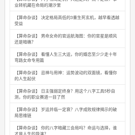
业转机藏在命局的潮汐里
【算命杂谈】 决定格局高低的3重生死玄机，越早看透越
受益
【算命杂谈】 男命女命的官运航海图：你的官星是顺风
还是暗礁？
【算命杂谈】 看懂人生三大运，你的婚恋至少少走十年
弯路女命专用篇
【算命杂谈】 忌神与用神：运势波动的双面镜，看懂你
的人生起伏
【算命杂谈】 日主强弱定终身？用这个八字工具5秒自
测，你的职业赛道一目了然
【算命杂谈】 岁运并临一定衰？八字成败规律揭示的破
局思维链
【算命杂谈】 你的八字暗藏三会局吗？命运与选择，谁
才是人生的导演？