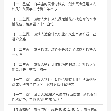
【十二星座】 白羊座的爱情忠诚度：烈火真金还是来去
如风？从国学五行看白羊本心
【十二生肖】 属猴人为什么总遇烂桃花？找准你的本命
桃花位，格局错了十年白忙
【十二生肖】 属鸡人适合什么职业？从生肖运势看事业
进阶之路
【十二生肖】 属马的你，难道不是败给了你以为的快人
一步吗
【十二生肖】 属猴人别让身体拖垮你的财运：打通这个
能量开关，财富自然来
【十二生肖】 属鸡人别让生肖迷信绑架事业！从婚姻配
对成功率看合作误区，这样选伙伴最得力
【十二生肖】 属兔人2025乙巳流年行动指南：激活温润
性格优势，三招把“泄气”变“动力”
【风水理论】 风水门道：辨析“改运”与“改命”，风水真的