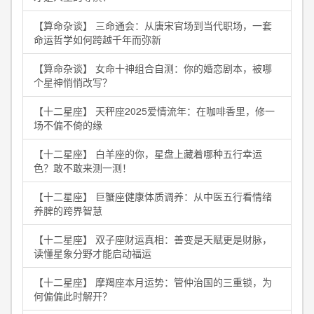
【算命杂谈】 三命通会：从唐宋官场到当代职场，一套
命运哲学如何跨越千年而弥新
【算命杂谈】 女命十神组合自测：你的婚恋剧本，被哪
个星神悄悄改写？
【十二星座】 天秤座2025爱情流年：在咖啡香里，修一
场不偏不倚的缘
【十二星座】 白羊座的你，星盘上藏着哪种五行幸运
色？敢不敢来测一测！
【十二星座】 巨蟹座健康体质调养：从中医五行看情绪
养脾的跨界智慧
【十二星座】 双子座财运真相：善变是天赋更是财脉，
读懂星象分野才能启动福运
【十二星座】 摩羯座本月运势：管仲治国的三重锁，为
何偏偏此时解开？