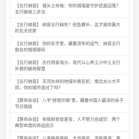
【五行纳音】 城头土命格：你的城墙是守护还是囚笼？
五行破局三步法
【五行纳音】 纳音五行缺失？别急着补，这才是你最大
的先天优势
【五行纳音】 你的名字里，藏着流年的运气：纳音五行
取名的情感密码
【五行纳音】 古代用金淘沙，现代以心养土沙中土五行
补救的破局智慧
【五行纳音】 天河水命的地域补救玄机：南北水火大不
同，你的城市选对了吗？
【算命杂谈】 八字“财官印绶”里，藏着中国人最深的亲子
节日情结
【算命杂谈】 命局财官皆是宝，人不努力也成空：两个
典型命盘的命运启示
【算命杂谈】 八字格局是帆，大运是风，流年是浪：事