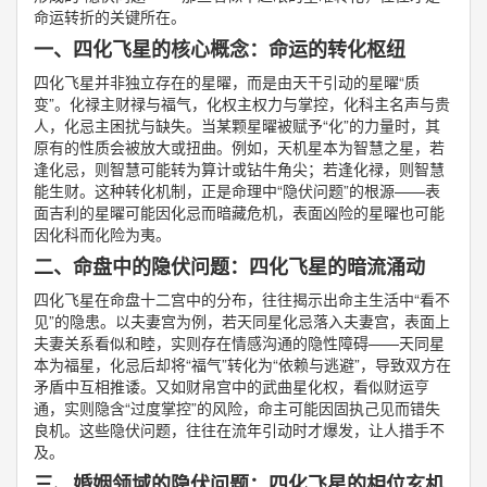
命运转折的关键所在。
一、四化飞星的核心概念：命运的转化枢纽
四化飞星并非独立存在的星曜，而是由天干引动的星曜“质
变”。化禄主财禄与福气，化权主权力与掌控，化科主名声与贵
人，化忌主困扰与缺失。当某颗星曜被赋予“化”的力量时，其
原有的性质会被放大或扭曲。例如，天机星本为智慧之星，若
逢化忌，则智慧可能转为算计或钻牛角尖；若逢化禄，则智慧
能生财。这种转化机制，正是命理中“隐伏问题”的根源——表
面吉利的星曜可能因化忌而暗藏危机，表面凶险的星曜也可能
因化科而化险为夷。
二、命盘中的隐伏问题：四化飞星的暗流涌动
四化飞星在命盘十二宫中的分布，往往揭示出命主生活中“看不
见”的隐患。以夫妻宫为例，若天同星化忌落入夫妻宫，表面上
夫妻关系看似和睦，实则存在情感沟通的隐性障碍——天同星
本为福星，化忌后却将“福气”转化为“依赖与逃避”，导致双方在
矛盾中互相推诿。又如财帛宫中的武曲星化权，看似财运亨
通，实则隐含“过度掌控”的风险，命主可能因固执己见而错失
良机。这些隐伏问题，往往在流年引动时才爆发，让人措手不
及。
三、婚姻领域的隐伏问题：四化飞星的相位玄机