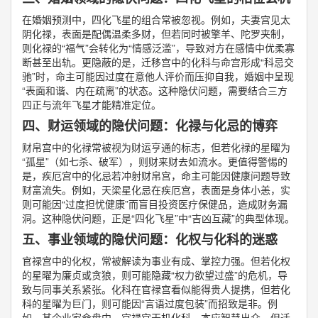
在婚姻预测中，四化飞星的组合常被忽视。例如，夫妻宫见太
阴化禄，表面是配偶温柔多财，但若同时被擎羊、陀罗夹制，
则化禄的“福气”会转化为“情感泛滥”，导致对方在感情中优柔寡
断甚至出轨。更隐蔽的是，迁移宫中的化科与命宫形成“科忌交
驰”时，命主可能因过度在意他人评价而压抑自我，婚姻中呈现
“表面和谐、内在疏离”的状态。这种隐伏问题，需要结合三方
四正与流年飞星才能精准定位。
四、财运领域的隐伏问题：化禄与化忌的博弈
财帛宫中的化禄常被视为财运亨通的标志，但若化禄的星曜为
“孤星”（如七杀、破军），则财来财去如流水。更值得警惕的
是，疾厄宫中的化忌若冲射财帛宫，命主可能因健康问题导致
财富流失。例如，天梁星化忌在疾厄宫，表面是身体小恙，实
则可能因“过度担忧健康”而盲目投资医疗保健品，造成财务漏
洞。这种隐伏问题，正是“四化飞星”中“吉凶互藏”的典型体现。
五、事业领域的隐伏问题：化权与化科的迷惑
官禄宫中的化权，常被解读为事业有成、掌控力强。但若化权
的星曜为廉贞或贪狼，则可能隐藏“权力欲望过盛”的危机，导
致与同事关系紧张。化科在官禄宫看似能得贵人提携，但若化
科的星曜为巨门，则可能因“言语过度包装”而招致是非。例
如，某企业家命盘中，官禄宫天机化科，本应智慧出众，但迁