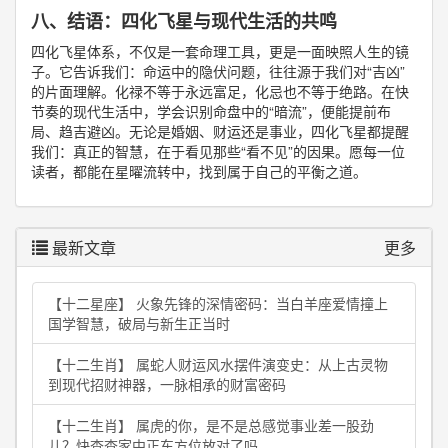
八、结语：四化飞星与现代生活的共鸣
四化飞星体系，不仅是一套命理工具，更是一面映照人生的镜
子。它告诉我们：命运中的隐伏问题，往往源于我们对“吉凶”
的片面理解。化禄不等于永远富足，化忌也不等于绝路。在快
节奏的现代生活中，学会识别命盘中的“暗流”，便能提前布
局、趋吉避凶。无论是婚姻、财运还是事业，四化飞星都提醒
我们：真正的智慧，在于看见那些“看不见”的因果。愿每一位
读者，都能在星曜流转中，找到属于自己的平衡之道。
最新文章
更多
【十二星座】 火象先锋的深情密码：当白羊座爱情撞上
国学智慧，破局与新生正当时
【十二生肖】 属蛇人财运风水摆件演变史：从上古灵物
到现代招财神器，一脉相承的财富密码
【十二生肖】 属虎的你，是不是总感觉事业差一股劲
儿？快查查家中正东方位放对了吗