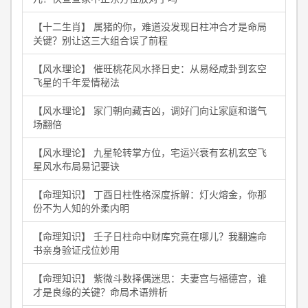
【十二生肖】 属猪的你，难道没发现日柱冲合才是命局
关键？别让这三大组合误了前程
【风水理论】 催旺桃花风水择日史：从易经咸卦到玄空
飞星的千年爱情秘法
【风水理论】 家门朝向藏吉凶，调好门向让家庭和谐气
场翻倍
【风水理论】 九星轮转掌方位，宅运兴衰有玄机玄空飞
星风水布局易记要诀
【命理知识】 丁酉日柱性格深度拆解：灯火熔金，你那
份不为人知的外柔内明
【命理知识】 壬子日柱命中财库究竟在哪儿？我翻遍命
书亲身验证戌位妙用
【命理知识】 紫微斗数择偶迷思：夫妻宫与福德宫，谁
才是良缘的关键？命局术语辨析