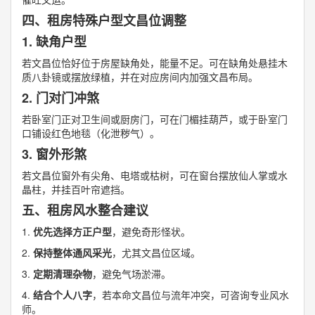
四、租房特殊户型文昌位调整
1. 缺角户型
若文昌位恰好位于房屋缺角处，能量不足。可在缺角处悬挂木
质八卦镜或摆放绿植，并在对应房间内加强文昌布局。
2. 门对门冲煞
若卧室门正对卫生间或厨房门，可在门楣挂葫芦，或于卧室门
口铺设红色地毯（化泄秽气）。
3. 窗外形煞
若文昌位窗外有尖角、电塔或枯树，可在窗台摆放仙人掌或水
晶柱，并挂百叶帘遮挡。
五、租房风水整合建议
1.
优先选择方正户型
，避免奇形怪状。
2.
保持整体通风采光
，尤其文昌位区域。
3.
定期清理杂物
，避免气场淤滞。
4.
结合个人八字
，若本命文昌位与流年冲突，可咨询专业风水
师。