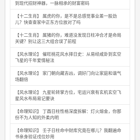
到现代招财神器，一脉相承的财富密码
【十二生肖】 属虎的你，是不是总感觉事业差一股劲
儿？快查查家中正东方位放对了吗
【十二生肖】 属猪的你，难道没发现日柱冲合才是命局
关键？别让这三大组合误了前程
【风水理论】 催旺桃花风水择日史：从易经咸卦到玄空
飞星的千年爱情秘法
【风水理论】 家门朝向藏吉凶，调好门向让家庭和谐气
场翻倍
【风水理论】 九星轮转掌方位，宅运兴衰有玄机玄空飞
星风水布局易记要诀
【命理知识】 丁酉日柱性格深度拆解：灯火熔金，你那
份不为人知的外柔内明
【命理知识】 壬子日柱命中财库究竟在哪儿？我翻遍命
书亲身验证戌位妙用