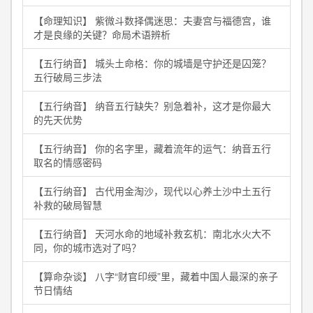
【命理知识】 紫微斗数择偶迷思：夫妻宫与福德宫，谁
才是良缘的关键？命局术语辨析
【五行纳音】 城头土命格：你的城墙是守护还是囚笼？
五行破局三步法
【五行纳音】 纳音五行缺失？别急着补，这才是你最大
的先天优势
【五行纳音】 你的名字里，藏着流年的运气：纳音五行
取名的情感密码
【五行纳音】 古代用金淘沙，现代以心养土沙中土五行
补救的破局智慧
【五行纳音】 天河水命的地域补救玄机：南北水火大不
同，你的城市选对了吗？
【算命杂谈】 八字“财官印绶”里，藏着中国人最深的亲子
节日情结