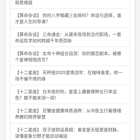
局思维链
【算命杂谈】 你的八字暗藏三会局吗？命运与选择，谁
才是人生的导演？
【算命杂谈】 三命通会：从唐宋官场到当代职场，一套
命运哲学如何跨越千年而弥新
【算命杂谈】 女命十神组合自测：你的婚恋剧本，被哪
个星神悄悄改写？
【十二星座】 天秤座2025爱情流年：在咖啡香里，修一
场不偏不倚的缘
【十二星座】 白羊座的你，星盘上藏着哪种五行幸运
色？敢不敢来测一测！
【十二星座】 巨蟹座健康体质调养：从中医五行看情绪
养脾的跨界智慧
【十二星座】 双子座财运真相：善变是天赋更是财脉，
读懂星象分野才能启动福运