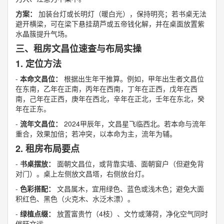
方案：
加装台灯或长明灯（暖白光），保持明亮；若书桌无法
避开横梁，可在梁下悬挂葫芦或五帝钱化解，并在桌面放置紫
水晶簇提升气场。
三、租房文昌位速查与布局实操
1. 定位方法
-
本命文昌位：
根据出生年干推算。例如，甲年出生者文昌位
在东南，乙年在正南，丙年在西南，丁年在正西，戊年在西
南，己年在正西，庚年在西北，辛年在正北，壬年在东北，癸
年在正东。
-
流年文昌位：
2024甲辰年，文昌星飞临西北。若本命与流年
重合，效果加倍；若冲突，以本命为主，流年为辅。
2. 租房布局要点
-
书桌摆放：
面朝文昌位，或背靠实墙、面朝窗户（但避免背
对门）。桌上左侧放文昌塔，右侧放台灯。
-
色彩搭配：
文昌属木，宜用绿色、蓝色或浅木色；避免大面
积红色、黑色（火克木、水泛木漂）。
-
绿植点缀：
放置富贵竹（4枝）、文竹或薄荷，净化空气同时
催旺文运。