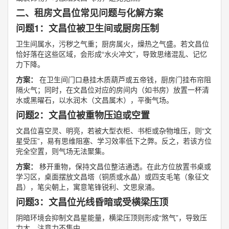
二、租房文昌位常见问题与化解方案
问题1：文昌位被卫生间或厨房压制
卫生间属水，污秽之气重；厨房属火，燥热之气盛。若文昌位
恰好落在这些区域，会形成“水火冲文”，导致思绪混乱、记忆
力下降。
方案：
在卫生间门口悬挂木质葫芦或五帝钱，厨房门挂布帘阻
隔火气；同时，在文昌位对应的房间内（如书房）放置一杯清
水或黑曜石，以水润木（文昌属木），平衡气场。
问题2：文昌位被重物压迫或空置
文昌位喜空灵、明亮，若被大型衣柜、书柜或杂物堆压，则“文
星受压”，易有思维阻塞、学习效率低下之弊。反之，若该方位
完全空置，则气场无法聚集。
方案：
移开重物，保持文昌位整洁通透。在此方位放置书桌或
学习区，桌面摆放文昌塔（铜质或水晶）或四支毛笔（象征文
昌），笔尖朝上，寓意笔锋锐利、文思泉涌。
问题3：文昌位光线昏暗或受横梁压顶
阴暗环境会抑制文昌星能量，横梁压顶则形成“煞气”，导致压
力大、注意力不集中。