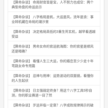
【算命杂谈】 命局财官皆是宝，人不努力也成空：两个
典型命盘的命运启示
【算命杂谈】 八字格局是帆，大运是风，流年是浪：事
业转机藏在命局的潮汐里
【算命杂谈】 决定格局高低的3重生死玄机，越早看透越
受益
【算命杂谈】 男命女命的官运航海图：你的官星是顺风
还是暗礁？
【算命杂谈】 看懂人生三大运，你的婚恋至少少走十年
弯路女命专用篇
【算命杂谈】 忌神与用神：运势波动的双面镜，看懂你
的人生起伏
【算命杂谈】 日主强弱定终身？用这个八字工具5秒自
测，你的职业赛道一目了然
【算命杂谈】 岁运并临一定衰？八字成败规律揭示的破