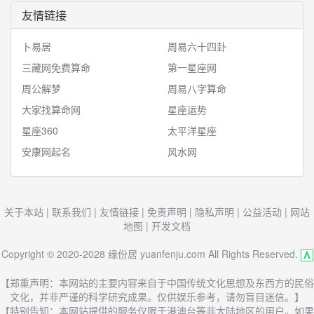
友情链接
卜易居
周易六十四卦
三藏网免费算命
第一星座网
周公解梦
周易八字算命
大家找算命网
星座运势
星座360
太平洋星座
安康网起名
风水网
关于本站
|
联系我们
|
友情链接
|
免责声明
|
隐私声明
|
公益活动
|
网站
地图
|
开发文档
Copyright © 2020-2028 缘份居 yuanfenju.com All Rights Reserved.
【郑重声明：本网站的主要内容来自于中国传统文化思想及东西方的民俗
文化，并非严谨的科学研究成果。仅供娱乐参考，请勿盲目迷信。】
【特别告知：本网站提供的服务仅限于港澳台等非大陆地区的用户。如果