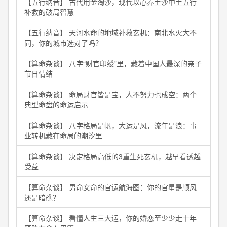
【五行纳音】 古代用金淘沙，现代以心养土沙中土五行
补救的破局智慧
【五行纳音】 天河水命的地域补救玄机：南北水火大不
同，你的城市选对了吗？
【算命杂谈】 八字“财官印绶”里，藏着中国人最深的亲子
节日情结
【算命杂谈】 命局财官皆是宝，人不努力也成空：两个
典型命盘的命运启示
【算命杂谈】 八字格局是帆，大运是风，流年是浪：事
业转机藏在命局的潮汐里
【算命杂谈】 决定格局高低的3重生死玄机，越早看透越
受益
【算命杂谈】 男命女命的官运航海图：你的官星是顺风
还是暗礁？
【算命杂谈】 看懂人生三大运，你的婚恋至少少走十年