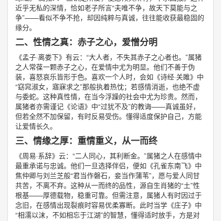
近乎无私的深情，恰如老子所言“夫唯不争，故天下莫能与之
争”——看似不争不抢，却因纯粹与真诚，往往能收获最稳固的
缘分。
二、性情之真：赤子之心，爱憎分明
《孟子·离娄下》有云：“大人者，不失其赤子之心者也。”属猪
之人常葆一颗赤子之心，在爱情中尤为明显。他们不善于伪
装，喜怒哀乐皆形于色。喜欢一个人时，会如《诗经·关雎》中
“窈窕淑女，寤寐求之”那般执着热忱；若感情消逝，也绝不虚
与委蛇。这种真性情，在当今浮躁的社会中尤为珍贵。然而，
属猪者亦需谨记《论语》中“过犹不及”的教诲——真诚虽好，
但若全然不加保留，有时反易受伤。懂得适度保护自己，方能
让爱情长久。
三、情缘之厚：重情重义，从一而终
《周易·系辞》云：“二人同心，其利断金。”属猪之人在感情中
最重承诺与忠诚。他们一旦选择伴侣，便如《孔雀东南飞》中
焦仲卿与刘兰芝般“君当作磐石，妾当作蒲苇”，愿与爱人同甘
共苦，不离不弃。这种从一而终的品性，源自生肖猪的“土”性
根基——厚德载物，稳重可靠。但需注意，属猪人有时因过于
念旧，在感情出现裂痕时容易优柔寡断。此时当学《庄子》中
“相濡以沫，不如相忘于江湖”的智慧，懂得适时放手，方是对