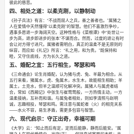
彼此的慈悲。
四、相处之道：以柔克刚，以静制动
《孙子兵法》有言：“不战而屈人之兵，善之善者也。”属猪之
人在爱情中天然懂得“以柔克刚”的智慧。他们不喜激烈争吵，
遇事多愿退一步海阔天空。这种性格与《菜根谭》中“处世让一
步为高，退步即进步的张本”不谋而合。然而，过度的退让有时
会让对方得寸进尺。属猪者需明白，真正的温柔不是无原则的
纵容，而应如《礼记》所言：“礼之用，和为贵。”既保持和
睦，又守住底线，方为长久之道。
五、婚配之宜：五行相生，琴瑟和鸣
《三命通会》论生肖婚配，认为猪与虎、兔、羊最为相合。从
五行来看，猪属水，虎、兔属木，水生木，故能相生相助；羊
属土，土克水，但羊之温顺可化解冲突。属猪人与属虎者结
合，常如《西厢记》中张生与崔莺莺般，一方热情主动，一方
温柔接纳，互补而和谐。与属兔者相处，则如李清照与赵明
诚，志趣相投，琴瑟和鸣。需注意与属蛇者（火）的相克关系
——水火不容，易生矛盾，需更多包容与智慧。
六、现代启示：守正出奇，幸福可期
《大学》云：“知止而后有定，定而后能静，静而后能安。”属
猪之人在现代爱情中，当守“正”——保持真诚宽厚的本性；亦