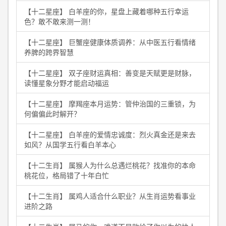
【十二星座】 白羊座的你，星盘上藏着哪种五行幸运
色？敢不敢来测一测！
【十二星座】 巨蟹座健康体质调养：从中医五行看情绪
养脾的跨界智慧
【十二星座】 双子座财运真相：善变是天赋更是财脉，
读懂星象分野才能启动福运
【十二星座】 摩羯座本月运势：管仲治国的三重锁，为
何偏偏此时解开？
【十二星座】 白羊座的爱情忠诚度：烈火真金还是来去
如风？从国学五行看白羊本心
【十二生肖】 属猴人为什么总遇烂桃花？找准你的本命
桃花位，格局错了十年白忙
【十二生肖】 属鸡人适合什么职业？从生肖运势看事业
进阶之路