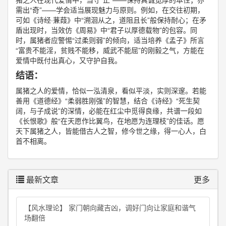
需出“奇”——学会适当展现魅力与原则。例如，在交往初期，
可如《诗经·蒹葭》中“溯洄从之，道阻且长”般保持耐心；在矛
盾出现时，当效仿《周易》中“君子以厚德载物”的包容。同
时，属猪者应警惕“过柔则弱”的倾向，适当培养《孟子》所言
“富贵不能淫，贫贱不能移，威武不能屈”的刚毅之气，方能在
爱情中既付出真心，又守护自我。
结语：
属猪之人的爱情，恰似一泓清泉，看似平淡，实则深邃。若能
善用《道德经》“柔弱胜刚强”的智慧，结合《诗经》“死生契
阔，与子成说”的深情，必能在红尘中觅得良缘，共谱一段如
《长恨歌》般“在天愿作比翼鸟，在地愿为连理枝”的佳话。愿
天下属猪之人，皆能借古人之智，修今世之缘，得一心人，白
首不相离。
最新文章
更多
【风水理论】 家门朝向藏吉凶，调好门向让家庭和谐气
场翻倍