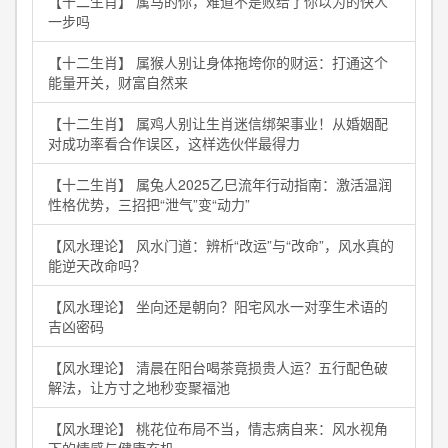
【十二生肖】 属马的你，难道不是败给了你以为的快人
一步吗
【十二生肖】 属猴人别让身体拖垮你的财运：打通这个
能量开关，财富自然来
【十二生肖】 属鸡人别让生肖迷信绑架事业！从婚姻配
对成功率看合作误区，这样选伙伴最得力
【十二生肖】 属兔人2025乙巳流年行动指南：激活温润
性格优势，三招把“泄气”变“动力”
【风水理论】 风水门道：辨析“改运”与“改命”，风水真的
能逆天改命吗？
【风水理论】 坐向还是朝向？阳宅风水一对孪生术语的
吉凶密码
【风水理论】 清晨在阳台喝茶竟损贵人运？五行配色破
解法，让方寸之地秒变聚福池
【风水理论】 桃花位布局不当，情志病自来：风水视角