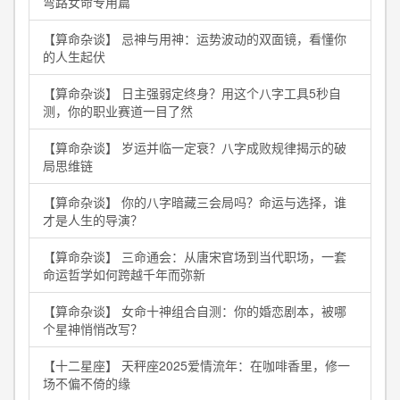
弯路女命专用篇
【算命杂谈】 忌神与用神：运势波动的双面镜，看懂你
的人生起伏
【算命杂谈】 日主强弱定终身？用这个八字工具5秒自
测，你的职业赛道一目了然
【算命杂谈】 岁运并临一定衰？八字成败规律揭示的破
局思维链
【算命杂谈】 你的八字暗藏三会局吗？命运与选择，谁
才是人生的导演？
【算命杂谈】 三命通会：从唐宋官场到当代职场，一套
命运哲学如何跨越千年而弥新
【算命杂谈】 女命十神组合自测：你的婚恋剧本，被哪
个星神悄悄改写？
【十二星座】 天秤座2025爱情流年：在咖啡香里，修一
场不偏不倚的缘