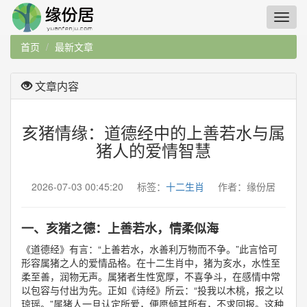
首页
最新文章
文章内容
亥猪情缘：道德经中的上善若水与属
猪人的爱情智慧
2026-07-03 00:45:20 标签：
十二生肖
作者：缘份居
一、亥猪之德：上善若水，情柔似海
《道德经》有言：“上善若水，水善利万物而不争。”此言恰可
形容属猪之人的爱情品格。在十二生肖中，猪为亥水，水性至
柔至善，润物无声。属猪者生性宽厚，不喜争斗，在感情中常
以包容与付出为先。正如《诗经》所云：“投我以木桃，报之以
琼瑶。”属猪人一旦认定所爱，便愿倾其所有，不求回报。这种