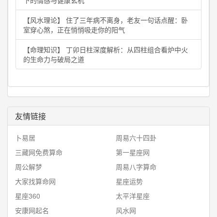
下的情感与健康玄机
【风水理论】 住了三年病不离身，老友一句话点醒：卧
室穿心煞，正在悄悄吸走你的阳气
【命理知识】 丁卯日柱深度解析：从四柱组合看炉中火
的生命力与破局之道
友情链接
卜易居
周易六十四卦
三藏网免费算命
第一星座网
周公解梦
周易八字算命
大家找算命网
星座运势
星座360
太平洋星座
安康网起名
风水网