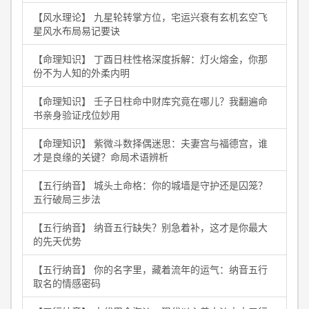
【风水理论】 九星轮转掌方位，宅运兴衰有玄机玄空飞
星风水布局易记要诀
【命理知识】 丁酉日柱性格深度拆解：灯火熔金，你那
份不为人知的外柔内明
【命理知识】 壬子日柱命中财库究竟在哪儿？我翻遍命
书亲身验证戌位妙用
【命理知识】 紫微斗数择偶迷思：夫妻宫与福德宫，谁
才是良缘的关键？命局术语辨析
【五行纳音】 城头土命格：你的城墙是守护还是囚笼？
五行破局三步法
【五行纳音】 纳音五行缺失？别急着补，这才是你最大
的先天优势
【五行纳音】 你的名字里，藏着流年的运气：纳音五行
取名的情感密码