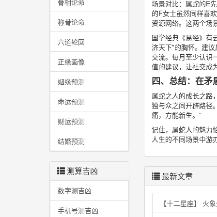
骨相论命
场景对比：属蛇的E
的F女士虽然同样喜
称骨论命
资源网络。这两个场
国学经典《易经》有云
六道轮回
济天下”的胸怀。建议
交流。每月至少认识
正缘画像
值的建议，让社交成
四、总结：在矛
姻缘预测
属蛇之人的成长之路
命运预测
独与众之间开辟路径
痛，方能新生。”
财运预测
记住，属蛇人的魅力
人生的不同场景中游
结婚预测
测算吉凶
最新文章
数字测吉凶
【十二星座】 火
手机号测吉凶