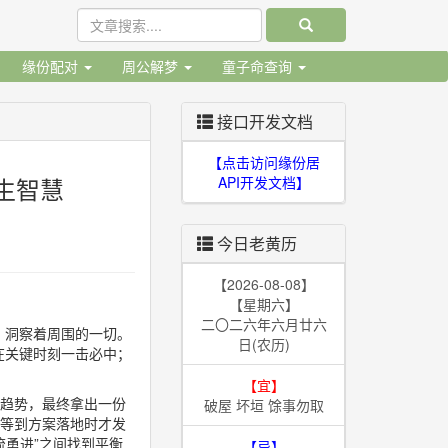
缘份配对
周公解梦
童子命查询
接口开发文档
【点击访问缘份居
生智慧
API开发文档】
今日老黄历
【2026-08-08】
【星期六】
二〇二六年六月廿六
，洞察着周围的一切。
日(农历)
在关键时刻一击必中；
【宜】
析趋势，最终拿出一份
破屋 坏垣 馀事勿取
，等到方案落地时才发
流勇进”之间找到平衡
【忌】