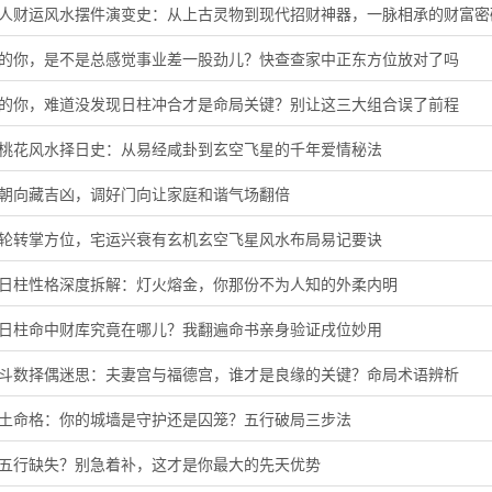
蛇人财运风水摆件演变史：从上古灵物到现代招财神器，一脉相承的财富密
虎的你，是不是总感觉事业差一股劲儿？快查查家中正东方位放对了吗
猪的你，难道没发现日柱冲合才是命局关键？别让这三大组合误了前程
旺桃花风水择日史：从易经咸卦到玄空飞星的千年爱情秘法
门朝向藏吉凶，调好门向让家庭和谐气场翻倍
星轮转掌方位，宅运兴衰有玄机玄空飞星风水布局易记要诀
酉日柱性格深度拆解：灯火熔金，你那份不为人知的外柔内明
子日柱命中财库究竟在哪儿？我翻遍命书亲身验证戌位妙用
微斗数择偶迷思：夫妻宫与福德宫，谁才是良缘的关键？命局术语辨析
头土命格：你的城墙是守护还是囚笼？五行破局三步法
音五行缺失？别急着补，这才是你最大的先天优势