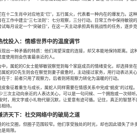
蛇在十二生肖中对应地支“巳”，五行属火，代表着一种内在的爆发力。这
者在工作中建立“三七法则”：七分观察，三分行动。日常工作中保持敏锐
尝试每月设定一个“突破日”，在这一天主动承担具有挑战性的任务，逐步
热忱投入：情感世界中的温度调节
表现出一种矛盾的特质：他们渴望深度的连接，却又本能地保持距离。这
过度使用则会伤害最亲近的人。
会中，属蛇的C女士能够敏锐察觉到每个家庭成员的情绪变化，却选择坐
而属蛇的D先生则会在察觉到妻子疲惫时，主动接过家务，用行动表达关
异在于：前者只用了观察力，后者则将观察力转化为温暖的行动。
皮象征着重生与成长，属蛇人同样需要在情感关系中完成“蜕皮”的过程。
至少三次主动向亲近的人表达关心，可以是一句问候、一个拥抱或一次倾听
不安时，用文字或小礼物代替沉默，让爱意有迹可循。记住，真正的智慧不
柔相待。
兼济天下：社交网络中的破局之道
量的社交圈，但圈子范围较窄。他们享受独处的时光，却也因此错失了许
也是局限。