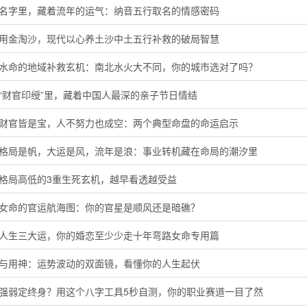
的名字里，藏着流年的运气：纳音五行取名的情感密码
代用金淘沙，现代以心养土沙中土五行补救的破局智慧
河水命的地域补救玄机：南北水火大不同，你的城市选对了吗？
“财官印绶”里，藏着中国人最深的亲子节日情结
局财官皆是宝，人不努力也成空：两个典型命盘的命运启示
字格局是帆，大运是风，流年是浪：事业转机藏在命局的潮汐里
定格局高低的3重生死玄机，越早看透越受益
命女命的官运航海图：你的官星是顺风还是暗礁？
懂人生三大运，你的婚恋至少少走十年弯路女命专用篇
神与用神：运势波动的双面镜，看懂你的人生起伏
主强弱定终身？用这个八字工具5秒自测，你的职业赛道一目了然