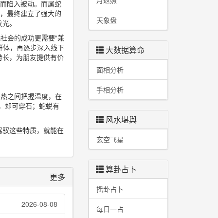
月返照
塞而陷入被动。而属蛇
者，最终建立了强大的
天象盘
发光。
社会的成功更需要“兼
群体，再逐步深入线下
大数据算命
特长，为朋友提供有价
面相分析
手相分析
与热之间把握温度，在
，却可穿石；蛇蜕有
风水堪舆
驾驭这些特质，就能在
玄空飞星
。
算卦占卜
更多
摇卦占卜
2026-08-08
每日一占