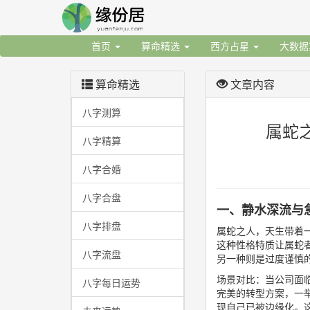
首页
算命精选
西方占星
大数
算命精选
文章内容
八字测算
属蛇
八字精算
八字合婚
八字合盘
一、静水深流与
八字排盘
属蛇之人，天生带着
这种性格特质让属蛇
八字流盘
另一种则是过度谨慎
场景对比：当公司面
八字每日运势
完美的转型方案，一
现自己已被边缘化。这