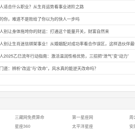
鸡人适合什么职业？从生肖运势看事业进阶之路
马的你，难道不是败给了你以为的快人一步吗
猴人别让身体拖垮你的财运：打通这个能量开关，财富自然来
鸡人别让生肖迷信绑架事业！从婚姻配对成功率看合作误区，这样选伙伴最
人2025乙巳流年行动指南：激活温润性格优势，三招把“泄气”变“动力”
门道：辨析“改运”与“改命”，风水真的能逆天改命吗？
三藏网免费算命
第一星座网
周
星座360
太平洋星座
安