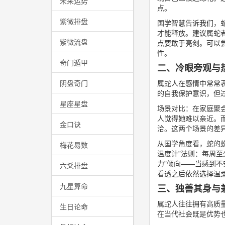
未来运势
点。
紫微排盘
国学智慧告诉我们，
才能释放。建议属蛇
紫微流盘
点要敢于亮剑。可以
性。
奇门遁甲
二、冷眼旁观与
阴盘奇门
属蛇人在感情中常常
的自我保护意识，但
星座星盘
场景对比：在家庭聚
人觉得她难以亲近。
金口诀
洽。这两个场景的差
从国学角度看，蛇的蜕
梅花易数
温度计”法则：每周
力”倾向——当感到
六爻排盘
看透之后依然选择温
九星算命
三、独善其身与
属蛇人往往拥有高质
生日论命
在当代社会既是优势