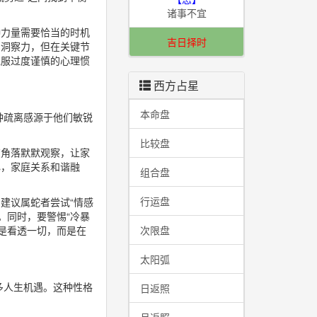
诸事不宜
种力量需要恰当的时机
吉日择时
的洞察力，但在关键节
克服过度谨慎的心理惯
西方占星
本命盘
种疏离感源于他们敏锐
比较盘
在角落默默观察，让家
心，家庭关系和谐融
组合盘
行运盘
建议属蛇者尝试“情感
。同时，要警惕“冷暴
是看透一切，而是在
次限盘
太阳弧
多人生机遇。这种性格
日返照