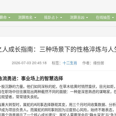
据算命
测算姓名
摇卦占卜
测算吉凶
在线抽签
之人成长指南：三种场景下的性格淬炼与人
2026-07-03 20:45:18 标签：
十二生肖
作者：缘份居
急流勇进：事业场上的智慧选择
一股沉静的力量。他们如同深秋的蛇，在草木枯黄时悄然蛰伏，目光如炬
者在职场中往往展现出两种截然不同的面貌：一种是深思熟虑的谋略家，
的观望者，常常错失良机。
临重大转型时，属蛇的A同事选择静观其变，用三个月时间收集数据、分
举成为项目负责人。而属蛇的B同事则因为过度担心风险，始终不敢表态
两个场景揭示了一个核心成长建议：属蛇人需要学会在“静水深流”与“急