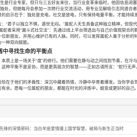
先生是行业专家，但只与三五好友来往，当行业变革来临时，他因信息闭
欢独处，但她每月会参加一次跨行业交流活动，用专业见解吸引志同道合
景的启示在于：独处是充电，社交是放电，只有保持电量平衡，才能持续
：“君子以独立不惧，遁世无闷。”属蛇人天生具备这种独立精神，但现代
属蛇者采用“漏斗式社交法”：先通过线上平台筛选出与自己价值观契合的
一位新朋友，并用心维护已有的人脉。同时，可以发挥属蛇人善于分析的
为一种双向赋能。
盾中寻找生命的平衡点
，本质上是一场关于“度”的修行。他们需要在静与动之间找到节奏，在冷
。这种平衡不是妥协，而是更高层次的智慧——正如古语所言：“蛇行无声
恰恰在于他们的矛盾性：深沉中藏着热情，冷静中孕育着爆发。当你学会
刃有余。愿每一位属蛇的朋友，都能在时光的淬炼中，蜕变成更好的自己
象先锋的深情密码：当白羊座爱情撞上国学智慧，破局与新生正当时