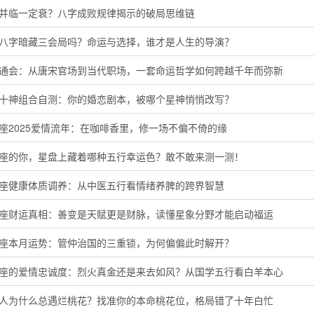
运并临一定衰？八字成败规律揭示的破局思维链
的八字暗藏三会局吗？命运与选择，谁才是人生的导演？
命通会：从唐宋官场到当代职场，一套命运哲学如何跨越千年而弥新
命十神组合自测：你的婚恋剧本，被哪个星神悄悄改写？
座2025爱情流年：在咖啡香里，修一场不偏不倚的缘
羊座的你，星盘上藏着哪种五行幸运色？敢不敢来测一测！
蟹座健康体质调养：从中医五行看情绪养脾的跨界智慧
子座财运真相：善变是天赋更是财脉，读懂星象分野才能启动福运
羯座本月运势：管仲治国的三重锁，为何偏偏此时解开？
羊座的爱情忠诚度：烈火真金还是来去如风？从国学五行看白羊本心
猴人为什么总遇烂桃花？找准你的本命桃花位，格局错了十年白忙