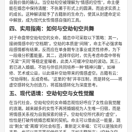
自我价值的确认。当空劫旬空被理解为“情感的空性”，命主便
能在婚恋中保持清醒：不执著于形式上的圆满，而追求实质上
的成长。这种解读赋予了古籍新的生命力，使其从封建命定论
中解放，成为现代女性情感自强的工具。
四、实用指南：如何与空劫旬空共舞
对于命盘带空劫旬空的女命，婚恋中可采取以下策略：其一，
接纳情感中的“空档期”。空劫的本质是“间隔”，命主不必强求每
段感情都有结果，反而应在单身期专注事业或灵性修养，为下
一段缘分积蓄能量。其二，选择伴侣时，优先考虑命盘中带有
“天梁”“天同”等稳定星曜者，此类人可缓冲空劫的波动。其三，
若已进入婚姻，不妨与伴侣共同培养一种“精神兴趣”，如禅
修、艺术或公益，以此填补空劫带来的情感虚空。古籍有云：
“空劫得制，反成奇格。”这里的“制”并非压制，而是转化——将
虚空感转化为创造力，将孤独感转化为深度思考。
五、现代语境：空劫旬空与女性觉醒
在当代社会，空劫旬空的女命婚恋观恰好呼应了女性自我觉醒
的浪潮。越来越多的女性不再将婚姻视为人生唯一归宿，而是
将情感关系视为自我探索的镜子。空劫旬空所代表的“虚空”，
恰恰是打破传统婚恋框架的契机。命主可以借由这一能量，跳
出“剩女”或“离婚”的社会标签，重新定义幸福：它可以是独处的
丰盈，也可以是平等的伴侣关系。正如古籍所言：“空劫之空，