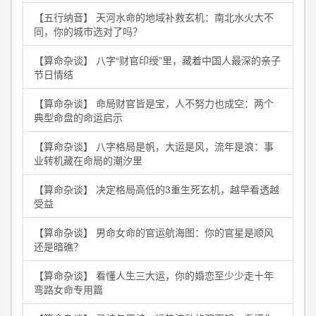
【五行纳音】 天河水命的地域补救玄机：南北水火大不
同，你的城市选对了吗？
【算命杂谈】 八字“财官印绶”里，藏着中国人最深的亲子
节日情结
【算命杂谈】 命局财官皆是宝，人不努力也成空：两个
典型命盘的命运启示
【算命杂谈】 八字格局是帆，大运是风，流年是浪：事
业转机藏在命局的潮汐里
【算命杂谈】 决定格局高低的3重生死玄机，越早看透越
受益
【算命杂谈】 男命女命的官运航海图：你的官星是顺风
还是暗礁？
【算命杂谈】 看懂人生三大运，你的婚恋至少少走十年
弯路女命专用篇