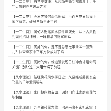
【十二星座】 白羊座健康：从沙场先锋到都市斗士，千
年火象的养生破局之道
【十二星座】 火象先锋的深情密码：当白羊座爱情撞上
国学智慧，破局与新生正当时
【十二生肖】 属蛇人财运风水摆件演变史：从上古灵物
到现代招财神器，一脉相承的财富密码
【十二生肖】 属虎的你，是不是总感觉事业差一股劲
儿？快查查家中正东方位放对了吗
【十二生肖】 属猪的你，难道没发现日柱冲合才是命局
关键？别让这三大组合误了前程
【风水理论】 催旺桃花风水择日史：从易经咸卦到玄空
飞星的千年爱情秘法
【风水理论】 家门朝向藏吉凶，调好门向让家庭和谐气
场翻倍
【风水理论】 九星轮转掌方位，宅运兴衰有玄机玄空飞