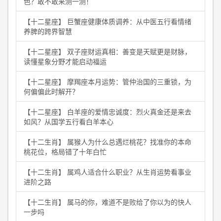
色？敢不敢来测一测！
【十二星座】 巨蟹座健康体质调养：从中医五行看情绪
养脾的跨界智慧
【十二星座】 双子座财运真相：善变是天赋更是财脉，
读懂星象分野才能启动福运
【十二星座】 摩羯座本月运势：管仲治国的三重锁，为
何偏偏此时解开？
【十二星座】 白羊座的爱情忠诚度：烈火真金还是来去
如风？从国学五行看白羊本心
【十二生肖】 属猴人为什么总遇烂桃花？找准你的本命
桃花位，格局错了十年白忙
【十二生肖】 属鸡人适合什么职业？从生肖运势看事业
进阶之路
【十二生肖】 属马的你，难道不是败给了你以为的快人
一步吗