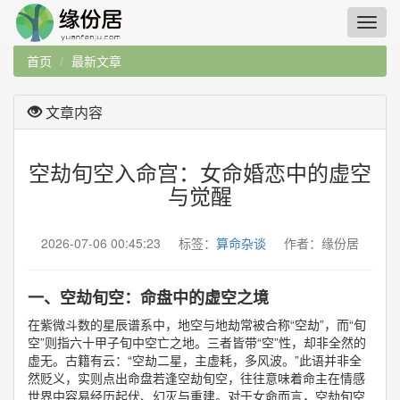
首页
最新文章
文章内容
空劫旬空入命宫：女命婚恋中的虚空
与觉醒
2026-07-06 00:45:23 标签：
算命杂谈
作者：缘份居
一、空劫旬空：命盘中的虚空之境
在紫微斗数的星辰谱系中，地空与地劫常被合称“空劫”，而“旬
空”则指六十甲子旬中空亡之地。三者皆带“空”性，却非全然的
虚无。古籍有云：“空劫二星，主虚耗，多风波。”此语并非全
然贬义，实则点出命盘若逢空劫旬空，往往意味着命主在情感
世界中容易经历起伏、幻灭与重建。对于女命而言，空劫旬空