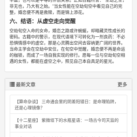
非无也，乃大有之始。”当女性能在空劫旬空中看见自己的完
整，婚恋便不再是救赎，而是锦上添花。
六、结语：从虚空走向觉醒
空劫旬空入命的女命，婚恋之路或许蜿蜒，却暗藏灵性成长的
密码。古籍中的警示，在现代语境下可转化为一剂良药：不必
恐惧情感中的虚空，那是心灵腾出空间去容纳更广阔的世界。
当命主学会在空劫中安住，在旬空中觉醒，婚恋便不再是命运
的枷锁，而成了一场自我实现的修行。愿每一位与空劫旬空相
遇的女性，都能在虚空之中，照见自己本自具足的星光。
最新文章
更多
【算命杂谈】 三命通会里的阴差阳错日：是命理陷阱，
还是心理镜像？
【十二星座】 紫微垣下的水瓶星语：一场古今司天监的
事业对话