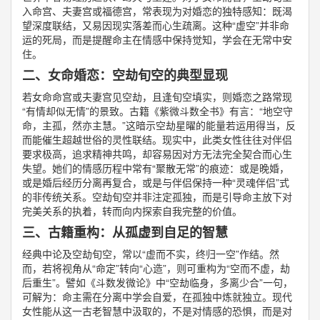
入命宫、夫妻宫或福德宫，常表现为对婚恋的独特感知：既渴
望深度联结，又易因现实落差而心生疏离。这种“虚空”并非命
运的死局，而是提醒命主在情感中保持觉知，学会在无常中安
住。
二、女命婚恋：空劫旬空的典型显现
若女命命宫或夫妻宫见空劫，且逢旬空填实，则婚恋之路常现
“有情却似无情”的景致。古籍《紫微斗数全书》有言：“地空守
命，主孤，然亦主慧。”这暗示空劫星曜的能量若运用得当，反
而能催生超越世俗的灵性联结。现实中，此类女性往往对伴侣
要求极高，追求精神共鸣，却容易因对方无法完全契合而心生
失望。她们的情感历程中常有“聚散无常”的痕迹：或是晚婚，
或是婚后经历分离再复合，或是与伴侣保持一种“灵魂伴侣”式
的非传统关系。空劫旬空并非注定孤独，而是引导命主放下对
完美关系的执着，转而向内探索自我完整的价值。
三、古籍重构：从孤虚到自足的智慧
经典中论及空劫旬空，常以“虚而不实，终归一空”作结。然
而，若将视角从“命定”转向“心造”，则可重构为“空而不虚，劫
后重生”。譬如《斗数发微论》中“空劫临身，多离少合”一句，
可解为：命主需在分离中学会自爱，在孤独中炼就独立。现代
女性能从这一古老智慧中汲取的，不是对情感的恐惧，而是对