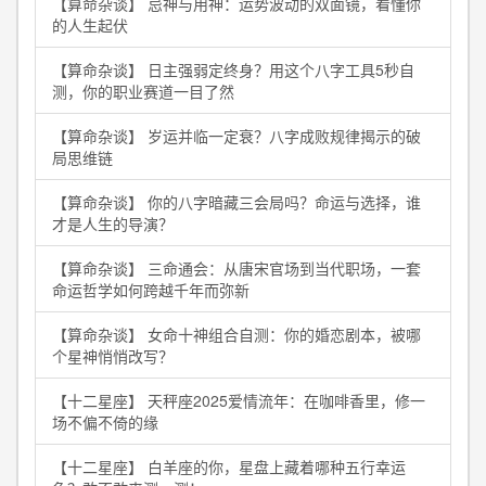
【算命杂谈】 忌神与用神：运势波动的双面镜，看懂你
的人生起伏
【算命杂谈】 日主强弱定终身？用这个八字工具5秒自
测，你的职业赛道一目了然
【算命杂谈】 岁运并临一定衰？八字成败规律揭示的破
局思维链
【算命杂谈】 你的八字暗藏三会局吗？命运与选择，谁
才是人生的导演？
【算命杂谈】 三命通会：从唐宋官场到当代职场，一套
命运哲学如何跨越千年而弥新
【算命杂谈】 女命十神组合自测：你的婚恋剧本，被哪
个星神悄悄改写？
【十二星座】 天秤座2025爱情流年：在咖啡香里，修一
场不偏不倚的缘
【十二星座】 白羊座的你，星盘上藏着哪种五行幸运