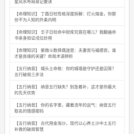
星风水布局易记要诀
【命理知识】 丁酉日柱性格深度拆解：灯火熔金，你那
份不为人知的外柔内明
【命理知识】 壬子日柱命中财库究竟在哪儿？我翻遍命
书亲身验证戌位妙用
【命理知识】 紫微斗数择偶迷思：夫妻宫与福德宫，谁
才是良缘的关键？命局术语辨析
【五行纳音】 城头土命格：你的城墙是守护还是囚笼？
五行破局三步法
【五行纳音】 纳音五行缺失？别急着补，这才是你最大
的先天优势
【五行纳音】 你的名字里，藏着流年的运气：纳音五行
取名的情感密码
【五行纳音】 古代用金淘沙，现代以心养土沙中土五行
补救的破局智慧