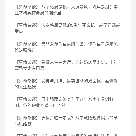
【算命杂谈】 八字格局是帆，大运是风，流年是浪：事
业转机藏在命局的潮汐里
【算命杂谈】 决定格局高低的3重生死玄机，越早看透越
受益
【算命杂谈】 男命女命的官运航海图：你的官星是顺风
还是暗礁？
【算命杂谈】 看懂人生三大运，你的婚恋至少少走十年
弯路女命专用篇
【算命杂谈】 忌神与用神：运势波动的双面镜，看懂你
的人生起伏
【算命杂谈】 日主强弱定终身？用这个八字工具5秒自
测，你的职业赛道一目了然
【算命杂谈】 岁运并临一定衰？八字成败规律揭示的破
局思维链