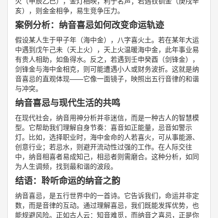
火（甲辰乙巳），金灯相映，利于名声；若遇钗钏金（庚戌辛
亥），则金金相争，易生竞争压力。
案例分析：纳音喜忌如何改变命运轨迹
假设某人生于甲子年（海中金），八字喜火土。若在某年大运
中遇到戊午己未（天上火），天上火温暖海中金，此年事业易
有贵人相助，如鱼得水。反之，若遇到壬申癸酉（剑锋金），
剑锋金与海中金相克，则可能遭遇小人或财务波折。这就是纳
音喜忌的直观体现——它像一面镜子，映照出五行音律的和谐
与冲突。
纳音喜忌与现代生活的共鸣
在现代社会，纳音用神分析并非迷信，而是一种古人的智慧模
型。它帮助我们理解自身节奏：喜音如正能量，忌音如警示
灯。比如，选择职业时，海中金命的人若喜火，可从事能源、
创意行业；若忌水，则避开流动性过强的工作。在人际交往
中，纳音相喜者易成知己，相忌者则需磨合。这种分析，如同
为人生调频，找到最和谐的波段。
结语：聆听命运的纳音之韵
纳音喜忌，是五行世界中的一首诗。它告诉我们，命运并非定
数，而是音律的互动。通过理解喜忌，我们既能发挥优势，也
能规避风险。正如古人云：知音难觅，而纳音之喜忌，正是你