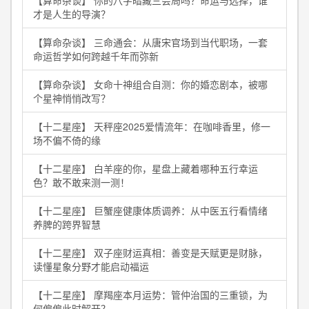
【算命杂谈】 你的八字暗藏三会局吗？命运与选择，谁
才是人生的导演？
【算命杂谈】 三命通会：从唐宋官场到当代职场，一套
命运哲学如何跨越千年而弥新
【算命杂谈】 女命十神组合自测：你的婚恋剧本，被哪
个星神悄悄改写？
【十二星座】 天秤座2025爱情流年：在咖啡香里，修一
场不偏不倚的缘
【十二星座】 白羊座的你，星盘上藏着哪种五行幸运
色？敢不敢来测一测！
【十二星座】 巨蟹座健康体质调养：从中医五行看情绪
养脾的跨界智慧
【十二星座】 双子座财运真相：善变是天赋更是财脉，
读懂星象分野才能启动福运
【十二星座】 摩羯座本月运势：管仲治国的三重锁，为
何偏偏此时解开？