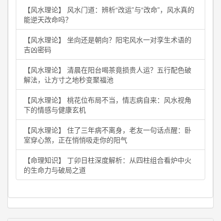
【风水理论】 风水门道：辨析“改运”与“改命”，风水真的
能逆天改命吗？
【风水理论】 坐向还是朝向？阳宅风水一对孪生术语的
吉凶密码
【风水理论】 清晨在阳台喝茶竟损贵人运？五行配色破
解法，让方寸之地秒变聚福池
【风水理论】 桃花位布局不当，情志病自来：风水视角
下的情感与健康玄机
【风水理论】 住了三年病不离身，老友一句话点醒：卧
室穿心煞，正在悄悄吸走你的阳气
【命理知识】 丁卯日柱深度解析：从四柱组合看炉中火
的生命力与破局之道