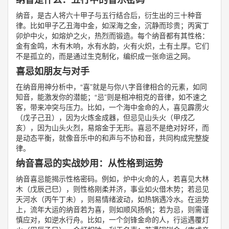
纳音，是古人将六十甲子与五行结合后，衍生出的三十种音
律。比如甲子乙丑海中金，如深海之金，沉静而珍贵；丙寅丁
卯炉中火，如熔炉之火，热烈而锻造。每个纳音都有其性格：
金有金鸣，木有木响，水有水韵，火有火炽，土有土厚。它们
不是孤立的，而是通过生克制化，编织成一张命运之网。
喜忌如朋友与对手
在纳音用神分析中，“喜”就是与你八字音律相合的元素，如同
知音，能激发你的潜能；“忌”则是相冲相克的音律，如不速之
客，带来冲突与压力。比如，一个海中金命的人，喜见霹雳火
（戊子己丑），因为火炼金成器，但忌见山头火（甲戌乙
亥），因为山头火烈，易熔金于无形。喜忌不是绝对好坏，而
是动态平衡，就像音乐中的和声与不协和音，共同构成完整旋
律。
纳音喜忌的实战妙用：从性格到运势
纳音喜忌能揭示性格密码。例如，炉中火命的人，若喜见大林
木（戊辰己巳），则性格刚柔并济，事业如火借木势；若忌见
天河水（丙午丁未），则易情绪波动，如热锅遇冷水。在运势
上，流年大运的纳音若为喜，则如顺风扬帆；若为忌，则需谨
慎应对，如逆水行舟。比如，一个剑锋金命的人，行运遇覆灯