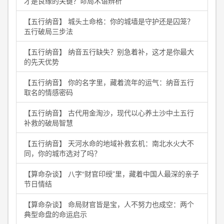
才是良缘的关键？命局术语辨析
【五行纳音】 城头土命格：你的城墙是守护还是囚笼？
五行破局三步法
【五行纳音】 纳音五行缺失？别急着补，这才是你最大
的先天优势
【五行纳音】 你的名字里，藏着流年的运气：纳音五行
取名的情感密码
【五行纳音】 古代用金淘沙，现代以心养土沙中土五行
补救的破局智慧
【五行纳音】 天河水命的地域补救玄机：南北水火大不
同，你的城市选对了吗？
【算命杂谈】 八字“财官印绶”里，藏着中国人最深的亲子
节日情结
【算命杂谈】 命局财官皆是宝，人不努力也成空：两个
典型命盘的命运启示