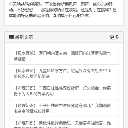
与天地共鸣的钥匙。下次当你听到风声、雨声、或心头的悸
动，不妨想想——那是你的纳音在歌唱，还是对手在挑衅？愿
你能调好这曲命运交响，奏响属于自己的华章。
最新文章
更多
【风水理论】 家门朝向藏吉凶，调好门向让家庭和谐气
场翻倍
【风水理论】 九星轮转掌方位，宅运兴衰有玄机玄空飞
星风水布局易记要诀
【命理知识】 丁酉日柱性格深度拆解：灯火熔金，你那
份不为人知的外柔内明
【命理知识】 壬子日柱命中财库究竟在哪儿？我翻遍命
书亲身验证戌位妙用
【命理知识】 紫微斗数择偶迷思：夫妻宫与福德宫，谁