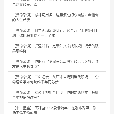
弯路女命专用篇
【算命杂谈】 忌神与用神：运势波动的双面镜，看懂你
的人生起伏
【算命杂谈】 日主强弱定终身？用这个八字工具5秒自
测，你的职业赛道一目了然
【算命杂谈】 岁运并临一定衰？八字成败规律揭示的破
局思维链
【算命杂谈】 你的八字暗藏三会局吗？命运与选择，谁
才是人生的导演？
【算命杂谈】 三命通会：从唐宋官场到当代职场，一套
命运哲学如何跨越千年而弥新
【算命杂谈】 女命十神组合自测：你的婚恋剧本，被哪
个星神悄悄改写？
【十二星座】 天秤座2025爱情流年：在咖啡香里，修一
场不偏不倚的缘