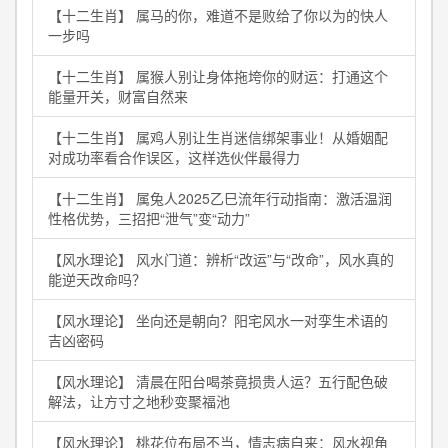
【十二生肖】 属马的你，难道不是败给了你以为的快人
一步吗
【十二生肖】 属猴人别让身体拖垮你的财运：打通这个
能量开关，财富自然来
【十二生肖】 属鸡人别让生肖迷信绑架事业！从婚姻配
对成功率看合作误区，这样选伙伴最得力
【十二生肖】 属兔人2025乙巳流年行动指南：激活温润
性格优势，三招把“泄气”变“动力”
【风水理论】 风水门道：辨析“改运”与“改命”，风水真的
能逆天改命吗？
【风水理论】 坐向还是朝向？阳宅风水一对孪生术语的
吉凶密码
【风水理论】 清晨在阳台喝茶竟损贵人运？五行配色破
解法，让方寸之地秒变聚福池
【风水理论】 桃花位布局不当，情志病自来：风水视角