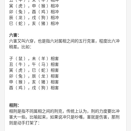
寅（ 虎 ），申（ 猴 ）相冲
卯（ 兔 ），酉（ 鸡 ）相冲
辰（ 龙 ），戌（ 狗 ）相冲
巳（ 蛇 ），亥（ 猪 ）相冲
六害：
六害又叫六穿，也是指六对属相之间的五行克害，程度比六冲
稍差。比如：
子（ 鼠 ），未（ 羊 ）相害
丑（ 牛 ），午（ 马 ）相害
寅（ 虎 ），巳（ 蛇 ）相害
卯（ 兔 ），辰（ 龙 ）相害
申（ 猴 ），亥（ 猪 ）相害
酉（ 鸡 ），戌（ 狗 ）相害
相刑：
相刑是指不同属相之间的刑克，传统上认为，刑的力度要比冲
害大一些。比喻起来，如果说冲只是吵嘴，害就是伤害，那刑
则是动手打架了：