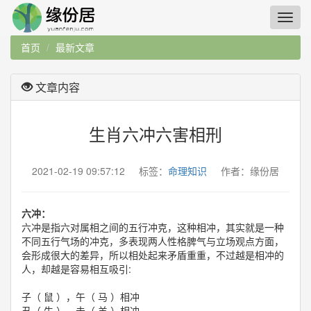
首页
最新文章
文章内容
生肖六冲六害相刑
2021-02-19 09:57:12 标签：
命理知识
作者：缘份居
六冲：
六冲是指六对属相之间的五行冲克，这种相冲，其实就是一种
不同五行气场的冲克，多表现两人性格脾气与立场观点方面，
会形成很大的差异，所以相处起来矛盾重重，不过越是相冲的
人，却越是容易相互吸引:
子（ 鼠 ），午（ 马 ）相冲
丑（ 牛 ），未（ 羊 ）相冲