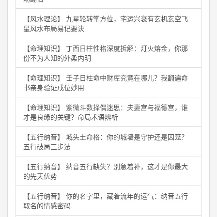
【风水理论】 九星轮转掌方位，宅运兴衰有玄机玄空飞
星风水布局易记要诀
【命理知识】 丁酉日柱性格深度拆解：灯火熔金，你那
份不为人知的外柔内明
【命理知识】 壬子日柱命中财库究竟在哪儿？我翻遍命
书亲身验证戌位妙用
【命理知识】 紫微斗数择偶迷思：夫妻宫与福德宫，谁
才是良缘的关键？命局术语辨析
【五行纳音】 城头土命格：你的城墙是守护还是囚笼？
五行破局三步法
【五行纳音】 纳音五行缺失？别急着补，这才是你最大
的先天优势
【五行纳音】 你的名字里，藏着流年的运气：纳音五行
取名的情感密码