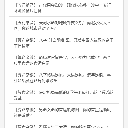
【五行纳音】 古代用金淘沙，现代以心养土沙中土五行
补救的破局智慧
【五行纳音】 天河水命的地域补救玄机：南北水火大不
同，你的城市选对了吗？
【算命杂谈】 八字“财官印绶”里，藏着中国人最深的亲子
节日情结
【算命杂谈】 命局财官皆是宝，人不努力也成空：两个
典型命盘的命运启示
【算命杂谈】 八字格局是帆，大运是风，流年是浪：事
业转机藏在命局的潮汐里
【算命杂谈】 决定格局高低的3重生死玄机，越早看透越
受益
【算命杂谈】 男命女命的官运航海图：你的官星是顺风
还是暗礁？
【算命杂谈】 看懂人生三大运，你的婚恋至少少走十年