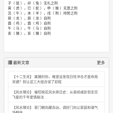
子（ 鼠 ），卯（ 兔 ）无礼之刑
寅（ 虎 ），巳（ 蛇 ），申（ 猴 ）无恩之刑
丑（ 牛 ），未（ 羊 ），戌（ 狗 ）持势之刑
辰（ 龙 ），辰（ 龙 ）自刑
酉（ 鸡 ），酉（ 鸡 ）自刑
午（ 马 ），午（ 马 ）自刑
亥（ 猪 ），亥（ 猪 ）自刑
最新文章
更多
【十二生肖】 属猪的你，难道没发现日柱冲合才是命局
关键？别让这三大组合误了前程
【风水理论】 催旺桃花风水择日史：从易经咸卦到玄空
飞星的千年爱情秘法
【风水理论】 家门朝向藏吉凶，调好门向让家庭和谐气
场翻倍