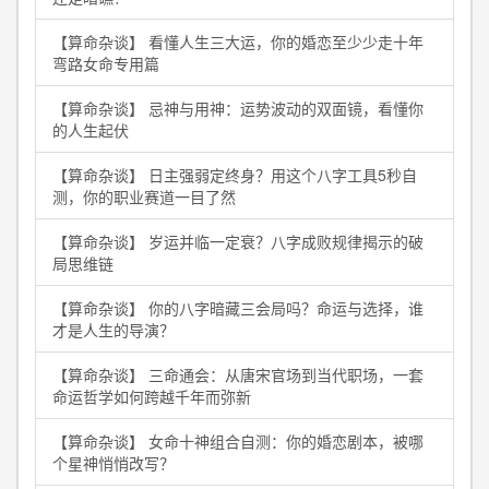
【算命杂谈】 看懂人生三大运，你的婚恋至少少走十年
弯路女命专用篇
【算命杂谈】 忌神与用神：运势波动的双面镜，看懂你
的人生起伏
【算命杂谈】 日主强弱定终身？用这个八字工具5秒自
测，你的职业赛道一目了然
【算命杂谈】 岁运并临一定衰？八字成败规律揭示的破
局思维链
【算命杂谈】 你的八字暗藏三会局吗？命运与选择，谁
才是人生的导演？
【算命杂谈】 三命通会：从唐宋官场到当代职场，一套
命运哲学如何跨越千年而弥新
【算命杂谈】 女命十神组合自测：你的婚恋剧本，被哪
个星神悄悄改写？