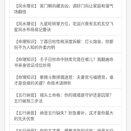
【风水理论】 家门朝向藏吉凶，调好门向让家庭和谐气
场翻倍
【风水理论】 九星轮转掌方位，宅运兴衰有玄机玄空飞
星风水布局易记要诀
【命理知识】 丁酉日柱性格深度拆解：灯火熔金，你那
份不为人知的外柔内明
【命理知识】 壬子日柱命中财库究竟在哪儿？我翻遍命
书亲身验证戌位妙用
【命理知识】 紫微斗数择偶迷思：夫妻宫与福德宫，谁
才是良缘的关键？命局术语辨析
【五行纳音】 城头土命格：你的城墙是守护还是囚笼？
五行破局三步法
【五行纳音】 纳音五行缺失？别急着补，这才是你最大
的先天优势
【五行纳音】 你的名字里，藏着流年的运气：纳音五行