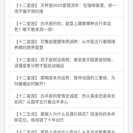
【十二星座】 天秤座2025爱情流年：在咖啡香里，修一
场不偏不倚的缘
【十二星座】 白羊座的你，星盘上藏着哪种五行幸运
色？敢不敢来测一测！
【十二星座】 巨蟹座健康体质调养：从中医五行看情绪
养脾的跨界智慧
【十二星座】 双子座财运真相：善变是天赋更是财脉，
读懂星象分野才能启动福运
【十二星座】 摩羯座本月运势：管仲治国的三重锁，为
何偏偏此时解开？
【十二星座】 白羊座的爱情忠诚度：烈火真金还是来去
如风？从国学五行看白羊本心
【十二生肖】 属猴人为什么总遇烂桃花？找准你的本命
桃花位，格局错了十年白忙
【十二生肖】 属鸡人适合什么职业？从生肖运势看事业