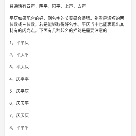
普通话有四声，阴平，阳平，上声，去声
平仄如果配合的好，则名字的节奏感会很强。别看是短短的两
位数或三位数，若是能够取得好名字。平仄当中也能表现出其
特有的闪光点。下面有几种起名的押韵是需要注意的
1，平平仄
2，平仄平
3，平仄仄
4，仄平平
5，仄平仄
6，仄仄平
7，仄仄仄
8，平平平