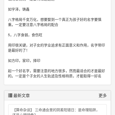
如宇泽，铸鑫
八字格局千变万化，想要娶到一个真正为孩子好的名字要慎
重。一定要注意八字格局的配合
5，八字身弱，食伤旺
用印很关键，对子女的学业追求有正面意义和作用，名字带印
是最好的了！
如方印，家印，择印
起一个好名字，需要注意的地方很多，然而最适合的才是最好
的。一定是个子女的人生轨迹及性格特质，才能取得一好名
最新文章
更多
【算命杂谈】 三命通会里的阴差阳错日：是命理陷阱，
还是心理镜像？