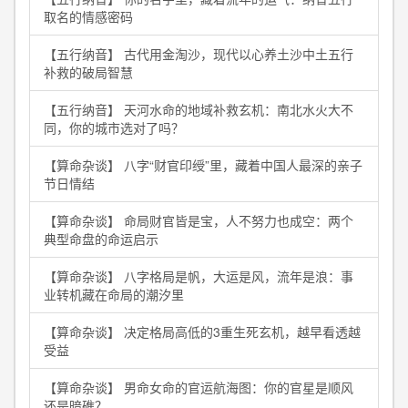
取名的情感密码
【五行纳音】 古代用金淘沙，现代以心养土沙中土五行
补救的破局智慧
【五行纳音】 天河水命的地域补救玄机：南北水火大不
同，你的城市选对了吗？
【算命杂谈】 八字“财官印绶”里，藏着中国人最深的亲子
节日情结
【算命杂谈】 命局财官皆是宝，人不努力也成空：两个
典型命盘的命运启示
【算命杂谈】 八字格局是帆，大运是风，流年是浪：事
业转机藏在命局的潮汐里
【算命杂谈】 决定格局高低的3重生死玄机，越早看透越
受益
【算命杂谈】 男命女命的官运航海图：你的官星是顺风
还是暗礁？