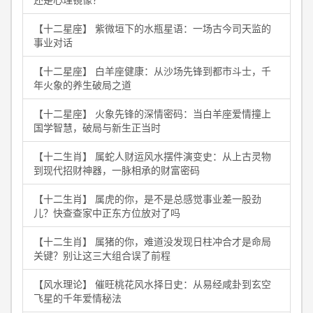
【十二星座】 紫微垣下的水瓶星语：一场古今司天监的
事业对话
【十二星座】 白羊座健康：从沙场先锋到都市斗士，千
年火象的养生破局之道
【十二星座】 火象先锋的深情密码：当白羊座爱情撞上
国学智慧，破局与新生正当时
【十二生肖】 属蛇人财运风水摆件演变史：从上古灵物
到现代招财神器，一脉相承的财富密码
【十二生肖】 属虎的你，是不是总感觉事业差一股劲
儿？快查查家中正东方位放对了吗
【十二生肖】 属猪的你，难道没发现日柱冲合才是命局
关键？别让这三大组合误了前程
【风水理论】 催旺桃花风水择日史：从易经咸卦到玄空
飞星的千年爱情秘法