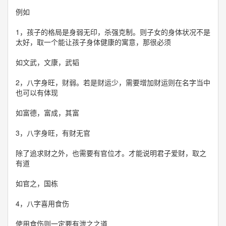
例如
1，孩子的格局是身弱无印，杀强克制。则子女的身体状况不是
太好，取一个能让孩子身体健康的寓意，那很必须
如文武，文康，武韬
2，八字身旺，财弱。若是财运少，需要增加财运则在名字当中
也可以有体现
如富德，富成，其富
3，八字身旺，有财无官
除了追求财之外，也需要有官位才。才能说明君子爱财，取之
有道
如官之，国栋
4，八字喜用食伤
使用食伤则一定要有泄之之道