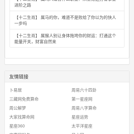
进阶之路
【十二生肖】 属马的你，难道不是败给了你以为的快人
一步吗
【十二生肖】 属猴人别让身体拖垮你的财运：打通这个
能量开关，财富自然来
友情链接
卜易居
周易六十四卦
三藏网免费算命
第一星座网
周公解梦
周易八字算命
大家找算命网
星座运势
星座360
太平洋星座