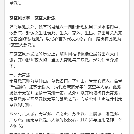
星派”。
玄空风水学－玄空大卦派
除飞星派之外，还有将易经六十四卦卦理运用于风水堪舆中，
依卦气、卦运之生旺衰死、生入、克入、生出、克出等关系来
论吉凶的“易经派”，以张心言为代表人物，而一般也称此派为
“玄空大卦派”。
在玄空风水发展的历史上，随时间推移逐渐延展分出六大门
派，其中影响较大的，当属无常派与广东派，现为你简介如
下：
一、无常派
无常派宗师为章仲山。章氏名甫，字仲山，号无心道人，斋号
“千墨庵”，江苏无锡人，清代嘉庆道光年间玄空学大家。此派
发源于无锡并弘扬于常州一带，故外间以其地域称其无常派，
无常派亦以玄空变换无常为创派之旨，而章公仲山正是开创无
常派的宗师。
玄空有六大派，无常派、滇南派、苏州派、上虞派、湘楚派、
广东派。而无常派是六大派的佼佼者，其断验与运用之神，令
人惊叹。