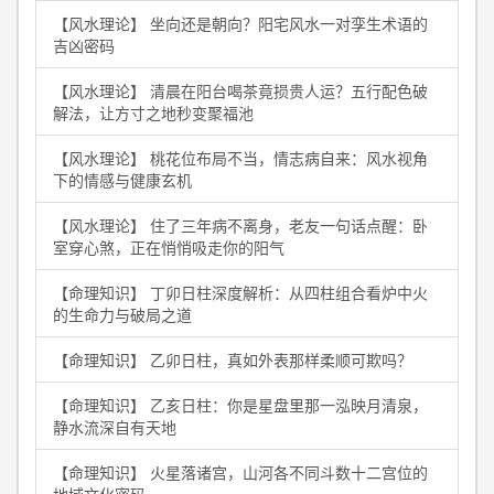
【风水理论】 坐向还是朝向？阳宅风水一对孪生术语的
吉凶密码
【风水理论】 清晨在阳台喝茶竟损贵人运？五行配色破
解法，让方寸之地秒变聚福池
【风水理论】 桃花位布局不当，情志病自来：风水视角
下的情感与健康玄机
【风水理论】 住了三年病不离身，老友一句话点醒：卧
室穿心煞，正在悄悄吸走你的阳气
【命理知识】 丁卯日柱深度解析：从四柱组合看炉中火
的生命力与破局之道
【命理知识】 乙卯日柱，真如外表那样柔顺可欺吗？
【命理知识】 乙亥日柱：你是星盘里那一泓映月清泉，
静水流深自有天地
【命理知识】 火星落诸宫，山河各不同斗数十二宫位的