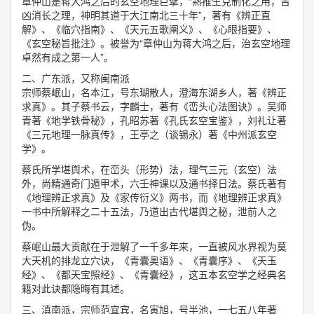
章仲山是蒋大鸿之后的玄空地理巨擘，“熟推生克制化之用，吉
凶消长之理，神明其道于大江南北三十年”，著有《辨正直
解》、《临穴指南》、《天元五歌阐义》、《心眼指要》、
《玄空秘旨批注》。被誉为“章仲山为蒋大鸿之后，治玄空地理
卓然有成之第一人”。
二、广东派，又称闽南派
宗师蔡岷山，名本江，号东瑚散人，澄海东湖乡人，著《辨正
求真》。其子蔡书云，字麟士，著有《峦头心法图诀》。吴师
青著《地学铁骨秘》，孔昭苏著《孔氏玄空宝鉴》，刘礼让著
《三元地理一脉真传》，王亭之（谈锡永）著《中州派玄空
学》。
蔡氏所学堪舆术，在峦头（形势）法，理气三元（玄空）法
外，尚精通奇门遁甲术，六壬神课以及通书择日法。蔡氏著有
《地理辨正求真》及《家传衍义》两书，而《地理辨正求真》
一书中所解释之二十五法，乃道出古代堪舆之秘，泄前人之
伪。
蔡岷山最大贡献在于泄解了一千多年来，一直被风水界视为莫
大天机的排龙立穴诀，《青囊奥语》、《青囊序》、《天玉
经》、《都天宝照经》、《青囊经》，这五本玄空学之经典名
籍对此诀都隐晦有其述。
三、滇南派，宗师范宜宾，名寅旭，号半池，一七五八年著