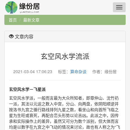
首页
最新文章
文章内容
玄空风水学流派
2021-03-04 17:06:23 标签：
算命杂谈
作者：缘份居
玄空风水学－飞星派
玄空风水学派，一般而言最为大众所知者，即章仲山、沈竹礽
一派，其法以元运之数入中宫，分山、向两盘，依阴阳顺逆并
按洛书九宫之循行路线排列九星之数，看坐山和向首所飞临之
星为生旺或衰死，再配合峦头形势以论吉凶。此派之中，因传
承和实际操作上的差异，虽然又可分为数个派别，但大体而言
均是以数字在九宫之中飞动的情况来讨论，故也有人称之为“飞