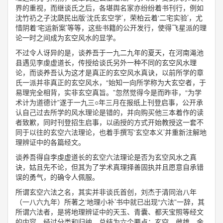
界的重视，而继谈氏之后，各堪舆名家亦纷纷着书刊行，例如
沈竹礽之子沈瓞民出版‘沈氏玄空学’，荣柏云着‘二宅实验’，尤
惜阴着‘宅运新案’等等，这些书籍的公开发行，使得飞星派的理
论一时之间成为玄空风水的显学。
不过令人讶异的是，谈养吾于一九二九年的夏天，在河南渑池
县遇见李虔虚道长，传授给谈氏另外一种不同的玄空风水理
论，而谈养吾认为这才是真正的玄空风水真诀，以前所学的章
氏一派并非真正的玄空风水，“始知一向所学称为大玄空者，于
易理完全相背，实非玄空真旨。”忽然觉得今是而昨非，“为学
术计为道德计”遂于一九三○年三月在报纸上刊登启事，公开承
认自己过去所学的风水理论是错的，并向购买他三本着作的读
者致歉，同时刊登招生启事，以函授的方式开始教授这一套不
同于以往的玄空六法理论，也着手撰写‘玄空本义’并重新注解地
理辨证中的各篇经文。
谈养吾得自李虔虚道长的玄空六法理论是否为玄空风水之真
诀，姑且先不论，但其为了学术真理择善固执并且愿意自承错
误的勇气，的确令人佩服。
所谓玄空六法之名，其实并非谈氏首创，刘杰于清同治八年
（一八六九年）所著之‘地理小补’书中就已出现“六法”一辞，其
所谓六法者，是将地理辨证中的天玉、青囊、都天宝照等经文
的内容，经过分类和归纳，总结为六个要点：玄空、雌雄、金