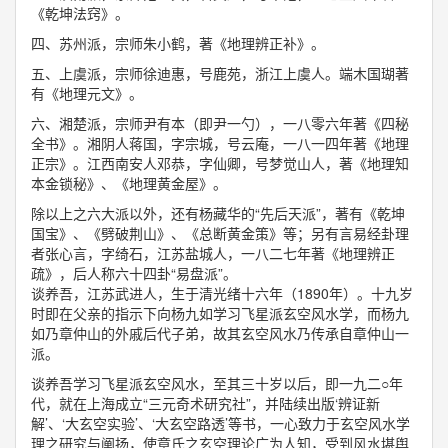
《乾坤法窍》。
四、苏州派，宗师朱小鹤，著《地理辨正补》。
五、上虞派，宗师徐迪惠，号鹿苑，浙江上虞人。端木国瑚著
有《地理元文》。
六、湘楚派，宗师尹有本（即尹一勺），一八零六年著《四秘
全书》。湘阴人蒋国，字宗城，号云庵，一八一四年著《地理
正宗》。江西南安人邓恭，字仙卿，号梦觉山人，著《地理知
本金锁秘》、《地理黄金屋》。
除以上之六大派以外，还有杨藏华的“先后天派”，著有《乾坤
国宝》、《劈破荆山》、《总断黄金策》等；另有言易经卦理
者张心言，字绮石，江苏盐城人，一八二七年著《地理辨正
疏》，后人称六十四卦“易盘派”。
谈养吾，江苏武进人，生于清光绪十六年（1890年）。十九岁
时即在父亲的指示下向杨九如学习飞星派玄空风水学，而杨九
如乃章仲山的外戚后代子弟，故其玄空风水乃传承自章仲山一
派。
谈养吾学习飞星派玄空风水，至其三十岁以后，即一九二○年
代，就在上海成立“三元奇术研究社”，并陆续出版‘辨证新
解’、‘大玄空实验’、‘大玄空路透’等书，一心致力于玄空风水学
理之研究与阐扬，使章氏之玄空理论广为人知，受到风水堪舆