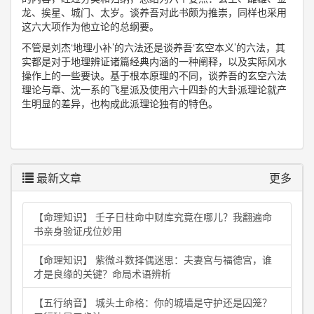
龙、挨星、城门、太岁。谈养吾对此书颇为推崇，同样也采用
这六大项作为他立论的总纲要。
不管是刘杰‘地理小补’的六法还是谈养吾‘玄空本义’的六法，其
实都是对于地理辨证诸篇经典内涵的一种阐释，以及实际风水
操作上的一些要诀。基于根本原理的不同，谈养吾的玄空六法
理论与章、沈一系的飞星派及使用六十四卦的大卦派理论就产
生明显的差异，也构成此派理论独有的特色。
最新文章
更多
【命理知识】 壬子日柱命中财库究竟在哪儿？我翻遍命
书亲身验证戌位妙用
【命理知识】 紫微斗数择偶迷思：夫妻宫与福德宫，谁
才是良缘的关键？命局术语辨析
【五行纳音】 城头土命格：你的城墙是守护还是囚笼？