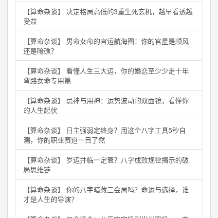
【算命杂谈】 决定格局高低的3重生死玄机，越早看透越
受益
【算命杂谈】 男命女命的官运航海图：你的官星是顺风
还是暗礁？
【算命杂谈】 看懂人生三大运，你的婚恋至少少走十年
弯路女命专用篇
【算命杂谈】 忌神与用神：运势波动的双面镜，看懂你
的人生起伏
【算命杂谈】 日主强弱定终身？用这个八字工具5秒自
测，你的职业赛道一目了然
【算命杂谈】 岁运并临一定衰？八字成败规律揭示的破
局思维链
【算命杂谈】 你的八字暗藏三会局吗？命运与选择，谁
才是人生的导演？