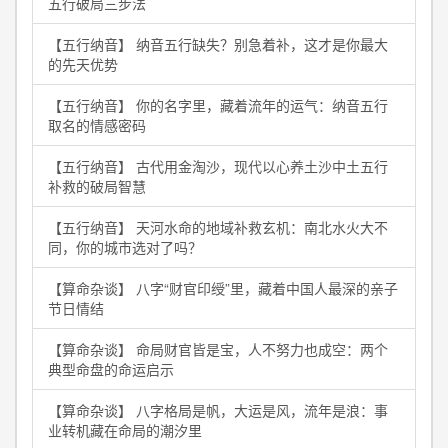
五行破局三步法
【五行纳音】 纳音五行缺失？别急着补，这才是你最大
的先天优势
【五行纳音】 你的名字里，藏着流年的运气：纳音五行
取名的情感密码
【五行纳音】 古代用金淘沙，现代以心养土沙中土五行
补救的破局智慧
【五行纳音】 天河水命的地域补救玄机：南北水火大不
同，你的城市选对了吗？
【算命杂谈】 八字“财官印绶”里，藏着中国人最深的亲子
节日情结
【算命杂谈】 命局财官皆是宝，人不努力也成空：两个
典型命盘的命运启示
【算命杂谈】 八字格局是帆，大运是风，流年是浪：事
业转机藏在命局的潮汐里