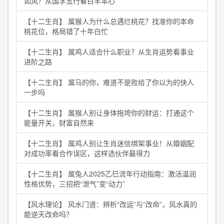
如风？从国学五行看白羊本心
【十二生肖】 属猴人为什么总遇烂桃花？找准你的本命
桃花位，格局错了十年白忙
【十二生肖】 属鸡人适合什么职业？从生肖运势看事业
进阶之路
【十二生肖】 属马的你，难道不是败给了你以为的快人
一步吗
【十二生肖】 属猴人别让身体拖垮你的财运：打通这个
能量开关，财富自然来
【十二生肖】 属鸡人别让生肖迷信绑架事业！从婚姻配
对成功率看合作误区，这样选伙伴最得力
【十二生肖】 属兔人2025乙巳流年行动指南：激活温润
性格优势，三招把“泄气”变“动力”
【风水理论】 风水门道：辨析“改运”与“改命”，风水真的
能逆天改命吗？