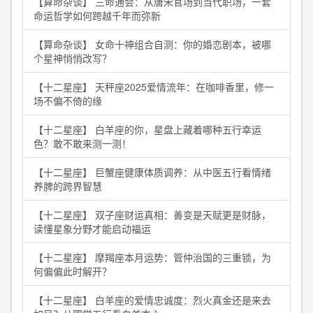
【算命杂谈】 三命通会：从唐宋官场到当代职场，一套
命运哲学如何跨越千年而弥新
【算命杂谈】 女命十神组合自测：你的婚恋剧本，被哪
个星神悄悄改写？
【十二星座】 天秤座2025爱情流年：在咖啡香里，修一
场不偏不倚的缘
【十二星座】 白羊座的你，星盘上藏着哪种五行幸运
色？敢不敢来测一测！
【十二星座】 巨蟹座健康体质调养：从中医五行看情绪
养脾的跨界智慧
【十二星座】 双子座财运真相：善变是天赋更是财脉，
读懂星象分野才能启动福运
【十二星座】 摩羯座本月运势：管仲治国的三重锁，为
何偏偏此时解开？
【十二星座】 白羊座的爱情忠诚度：烈火真金还是来去