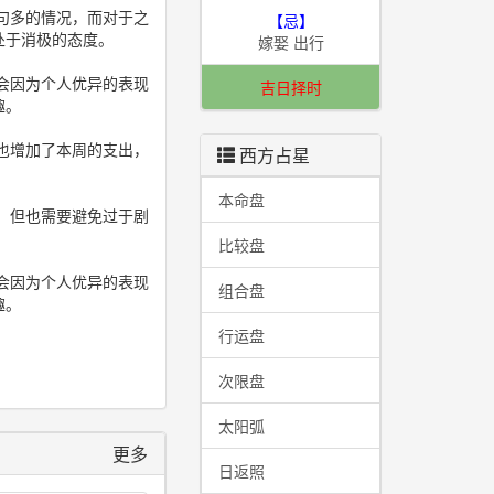
句多的情况，而对于之
【忌】
处于消极的态度。
嫁娶 出行
会因为个人优异的表现
吉日择时
趣。
也增加了本周的支出，
西方占星
本命盘
，但也需要避免过于剧
比较盘
会因为个人优异的表现
组合盘
趣。
行运盘
次限盘
太阳弧
更多
日返照