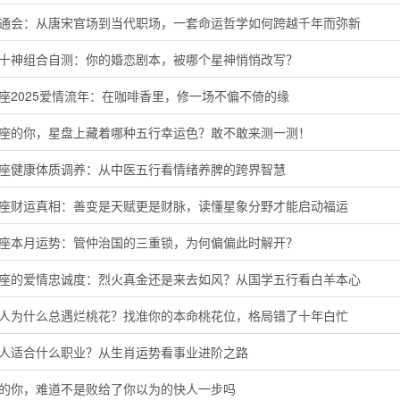
命通会：从唐宋官场到当代职场，一套命运哲学如何跨越千年而弥新
命十神组合自测：你的婚恋剧本，被哪个星神悄悄改写？
座2025爱情流年：在咖啡香里，修一场不偏不倚的缘
羊座的你，星盘上藏着哪种五行幸运色？敢不敢来测一测！
蟹座健康体质调养：从中医五行看情绪养脾的跨界智慧
子座财运真相：善变是天赋更是财脉，读懂星象分野才能启动福运
羯座本月运势：管仲治国的三重锁，为何偏偏此时解开？
羊座的爱情忠诚度：烈火真金还是来去如风？从国学五行看白羊本心
猴人为什么总遇烂桃花？找准你的本命桃花位，格局错了十年白忙
鸡人适合什么职业？从生肖运势看事业进阶之路
马的你，难道不是败给了你以为的快人一步吗