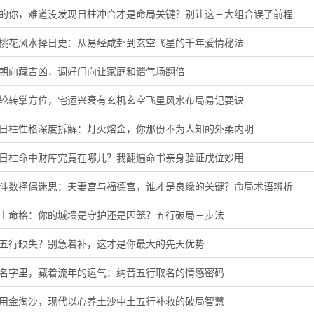
猪的你，难道没发现日柱冲合才是命局关键？别让这三大组合误了前程
旺桃花风水择日史：从易经咸卦到玄空飞星的千年爱情秘法
门朝向藏吉凶，调好门向让家庭和谐气场翻倍
星轮转掌方位，宅运兴衰有玄机玄空飞星风水布局易记要诀
酉日柱性格深度拆解：灯火熔金，你那份不为人知的外柔内明
子日柱命中财库究竟在哪儿？我翻遍命书亲身验证戌位妙用
微斗数择偶迷思：夫妻宫与福德宫，谁才是良缘的关键？命局术语辨析
头土命格：你的城墙是守护还是囚笼？五行破局三步法
音五行缺失？别急着补，这才是你最大的先天优势
的名字里，藏着流年的运气：纳音五行取名的情感密码
代用金淘沙，现代以心养土沙中土五行补救的破局智慧