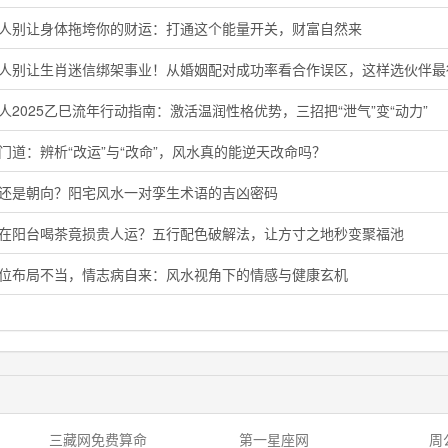
猴人别让身体拖垮你的财运：打通这个能量开关，财富自然来
鸡人别让生肖迷信绑架事业！从婚姻配对成功率看合作误区，这样选伙伴最
人2025乙巳流年行动指南：激活温润性格优势，三招把“泄气”变“动力”
门道：辨析“改运”与“改命”，风水真的能逆天改命吗？
向还是朝向？阳宅风水一对孪生术语的吉凶密码
晨在阳台喝茶竟损贵人运？五行配色破解法，让方寸之地秒变聚福池
花位布局不当，情志病自来：风水视角下的情感与健康玄机
三藏网免费算命
第一星座网
周