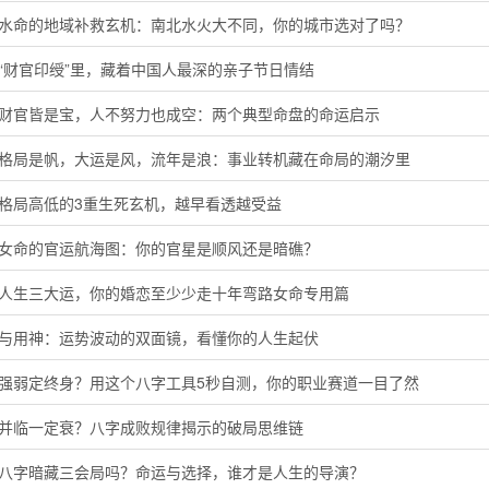
河水命的地域补救玄机：南北水火大不同，你的城市选对了吗？
“财官印绶”里，藏着中国人最深的亲子节日情结
局财官皆是宝，人不努力也成空：两个典型命盘的命运启示
字格局是帆，大运是风，流年是浪：事业转机藏在命局的潮汐里
定格局高低的3重生死玄机，越早看透越受益
命女命的官运航海图：你的官星是顺风还是暗礁？
懂人生三大运，你的婚恋至少少走十年弯路女命专用篇
神与用神：运势波动的双面镜，看懂你的人生起伏
主强弱定终身？用这个八字工具5秒自测，你的职业赛道一目了然
运并临一定衰？八字成败规律揭示的破局思维链
的八字暗藏三会局吗？命运与选择，谁才是人生的导演？