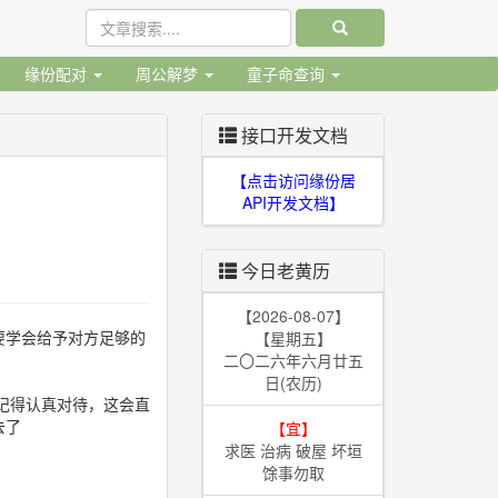
缘份配对
周公解梦
童子命查询
接口开发文档
【点击访问缘份居
API开发文档】
今日老黄历
【2026-08-07】
要学会给予对方足够的
【星期五】
二〇二六年六月廿五
日(农历)
记得认真对待，这会直
去了
【宜】
求医 治病 破屋 坏垣
馀事勿取